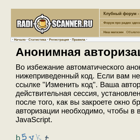
Клубный форум - 
·
Форум про радио здес
·
Наш магазин
·
Объявле
·
Начало
·
Статистика
·
Регистрация
·
Правила
·
Анонимная авториза
Во избежание автоматического ано
нижеприведенный код. Если вам не 
ссылке "Изменить код". Ваша автор
действительная сессия, установле
после того, как вы закроете окно 
авторизации необходимо, чтобы в
JavaScript.