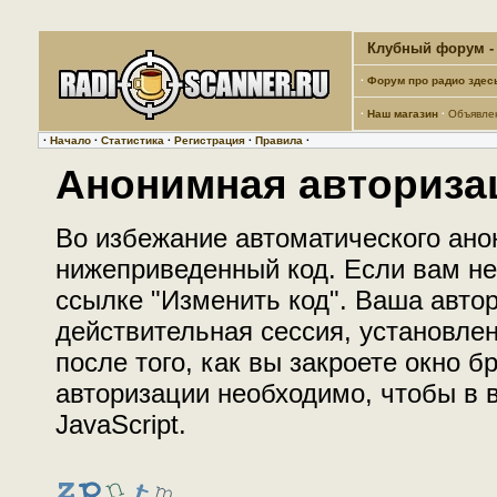
Клубный форум - 
·
Форум про радио здес
·
Наш магазин
·
Объявле
·
Начало
·
Статистика
·
Регистрация
·
Правила
·
Анонимная авториза
Во избежание автоматического ано
нижеприведенный код. Если вам не 
ссылке "Изменить код". Ваша автор
действительная сессия, установле
после того, как вы закроете окно 
авторизации необходимо, чтобы в
JavaScript.