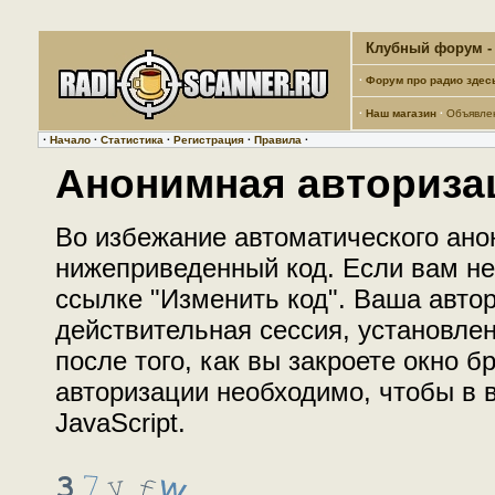
Клубный форум - 
·
Форум про радио здес
·
Наш магазин
·
Объявле
·
Начало
·
Статистика
·
Регистрация
·
Правила
·
Анонимная авториза
Во избежание автоматического ано
нижеприведенный код. Если вам не 
ссылке "Изменить код". Ваша автор
действительная сессия, установле
после того, как вы закроете окно 
авторизации необходимо, чтобы в
JavaScript.