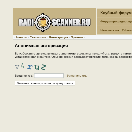
Клубный форум 
·
Форум про радио зде
·
Наш магазин
·
Объяв
·
Начало
·
Статистика
·
Регистрация
·
Правила
·
Анонимная авторизация
Во избежание автоматического анонимного доступа, пожалуйста, введите нижепр
установленная с сайтом. Обычно сессия закрывается после того, как вы закрое
Введите код:
Изменить код