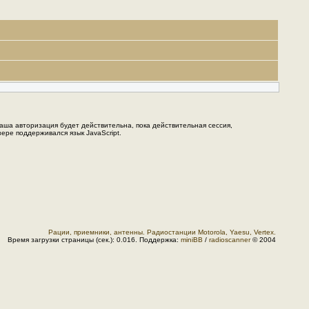
Ваша авторизация будет действительна, пока действительная сессия,
ере поддерживался язык JavaScript.
Рации, приемники, антенны. Радиостанции Motorola, Yaesu, Vertex.
Время загрузки страницы (сек.): 0.016. Поддержка:
miniBB
/
radioscanner
© 2004