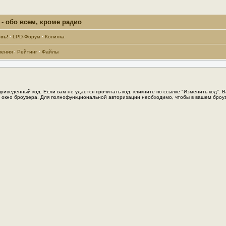
- обо всем, кроме радио
сь!
·
LPD-Форум
·
Копилка
ления
·
Рейтинг
·
Файлы
иведенный код. Если вам не удается прочитать код, кликните по ссылке "Изменить код". 
те окно броузера. Для полнофункциональной авторизации необходимо, чтобы в вашем броуз