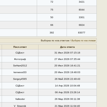
72
3421
75
8044
50
3301
66
6824
392
83077
Выборка по нов.ответам
/
Выборка по нов.темам
Посл.ответ
Дата ответа
СЦБист
31 Июл 2026 07:15:16
Фотограф
27 Июл 2026 07:35:44
SeHam2012
20 Июл 2026 16:41:21
kenwood33
20 Июн 2026 19:48:03
Sergey4565
26 Май 2026 22:49:43
СЦБист
14 Апр 2026 10:04:48
СЦБист
06 Апр 2026 23:28:14
Valkoder
26 Мар 2026 00:11:38
V_Strannik
21 Мар 2026 11:04:40