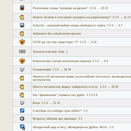
Различные схемы "развода на деньги"
...
2
3
4
22
23
Знаете почему я стал реже заходить на радиосканер?
...
2
3
4
11
12
Xubuntu - хороший выбор среди свободного софта
...
2
3
4
6
7
Забанили без объяснения причин
СССР до сих пор существует ??
...
2
3
4
9
10
Технологический сбор
2
Клинические случаи исполнения законов
...
2
3
4
8
9
Головоломки
...
2
3
4
38
39
Немного об авторском праве на российских хостнигах, касающихся
материалов.
Просто интересное видео, найденное в сети.
...
2
3
4
35
36
Как "фирменные" сервисы нас дурят
2
3
4
5
6
Быль
...
2
3
4
12
13
А вообще кто-нибудь горы любит?
2
3
Вопросы чайника про авиацию
2
3
Загадочный шар в лесу. Экспедиция из Дубны. Фото.
2
3