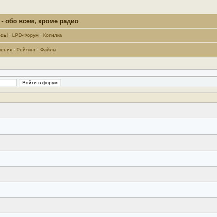
- обо всем, кроме радио
сь!
·
LPD-Форум
·
Копилка
ления
·
Рейтинг
·
Файлы