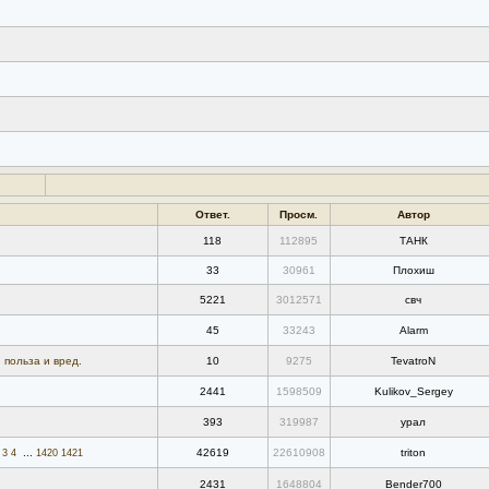
Ответ.
Просм.
Автор
118
112895
ТАНК
33
30961
Плохиш
5221
3012571
свч
45
33243
Alarm
 польза и вред.
10
9275
TevatroN
2441
1598509
Kulikov_Sergey
393
319987
урал
...
42619
22610908
triton
3
4
1420
1421
2431
1648804
Bender700