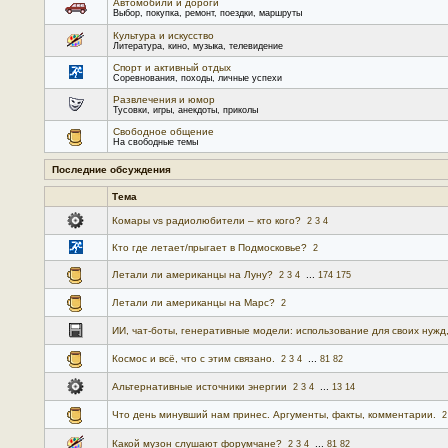
Автомобили и дороги
Выбор, покупка, ремонт, поездки, маршруты
Культура и искусство
Литература, кино, музыка, телевидение
Спорт и активный отдых
Соревнования, походы, личные успехи
Развлечения и юмор
Тусовки, игры, анекдоты, приколы
Свободное общение
На свободные темы
Последние обсуждения
Тема
Комары vs радиолюбители – кто кого?
2
3
4
Кто где летает/прыгает в Подмосковье?
2
Летали ли американцы на Луну?
...
2
3
4
174
175
Летали ли американцы на Марс?
2
ИИ, чат-боты, генеративные модели: использование для своих нужд,
Космос и всё, что с этим связано.
...
2
3
4
81
82
Альтернативные источники энергии
...
2
3
4
13
14
Что день минувший нам принес. Аргументы, факты, комментарии.
2
Какой музон слушают форумчане?
...
2
3
4
81
82