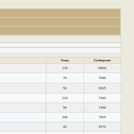
Темы
Сообщения
179
78091
79
7099
59
5015
219
7340
50
7358
246
7815
42
2574