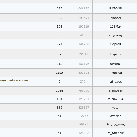
676
646815
BATONS
339
297571
crasher
192
193116
123Max
5
4562
vagonsky
271
148708
Сергей
57
22349
Evpator
249
144175
alexis69
1155
851723
metrolog
 радиолюбительских
5
2764
abradox
1055
780880
NextDoor
164
127751
V_Strannik
389
328377
урал
64
72755
avasjan
63
66179
Sergey_viking
64
129233
V_Strannik