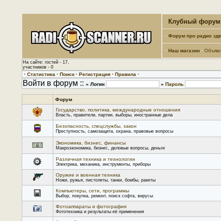
Клубный форум 
·
Форум про радио зде
·
Наш магазин
·
Объяв
На сайте: гостей - 17,
участников - 0
·
Статистика
·
Поиск
·
Регистрация
·
Правила
·
Войти в форум ::
» Логин
»
Пароль
Форум
Государство, политика, международные отношения
Власть, правители, партии, выборы, иностранные дела
Безопасность, спецслужбы, закон
Преступность, самозащита, охрана, правовые вопросы
Экономика, бизнес, финансы
Макроэкономика, бизнес, деловые вопросы, деньги
Различная техника и технологии
Электрика, механика, инструменты, приборы
Оружие и военная техника
Ножи, ружья, пистолеты, танки, бомбы, ракеты
Компьютеры, сети, программы
Выбор, покупка, ремонт, поиск софта, вирусы
Фотоаппараты и фотография
Фототехника и результаты её применения