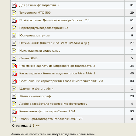
Для разных фотографий
31
2
Телескоп из МТО-500
29
Плэйнспоттинг. Делимся своими работами.
61
2
3
Перевернуть видеоизображение
2
Юстировка матрицы
6
Оптика СССР (Юпитер-37А, 21М, ЗМ-5СА и пр.)
27
Неисправности видеокамер
7
Canon SX40
5
Что можно сделать из цифрового фотоаппарата
34
2
Как измеряется ёмкость аккумуляторов АА и ААА
40
2
Соотношение характеристик глаза к "мегапикселям"
83
2
3
Шаржи по фотографии.
1
16-мм синематограф
23
Adobe разработала трехмерную фотокамеру
4
Компактные фотокамеры Canon
93
2
3
4
"Мозги" фотоаппарата Panasonic DMC-TZ3
0
Страница:
»»
1
2
Анонимные посетители не могут создавать новые темы.