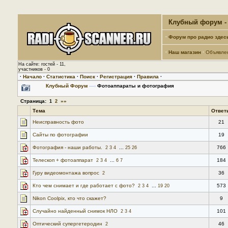
Клубный форум - 
·
Форум про радио здес
·
Наш магазин
·
Объявле
На сайте: гостей - 11,
участников - 0
·
Начало
·
Статистика
·
Поиск
·
Регистрация
·
Правила
·
Клубный Форум
—›
Фотоаппараты и фотография
Страница:
»»
1
2
Тема
Ответ
Неисправность фото
21
Сайты по фотографии
19
Фотография - наши работы.
...
766
2
3
4
25
26
Телескоп + фотоаппарат
...
184
2
3
4
6
7
Гуру видеомонтажа вопрос
36
2
Кто чем снимает и где работает с фото?
...
573
2
3
4
19
20
Nikon Coolpix, кто что скажет?
9
Случайно найденный снимок НЛО
101
2
3
4
Оптический супергетеродин
46
2