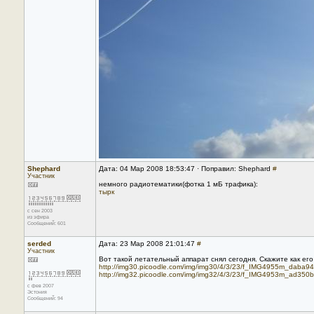
Shephard
Дата: 04 Мар 2008 18:53:47 · Поправил: Shephard
#
Участник
немного радиотематики(фотка 1 мБ трафика):
тырк
с сен 2003
из эфира
Сообщений: 601
serded
Дата: 23 Мар 2008 21:01:47
#
Участник
Вот такой летательный аппарат снял сегодня. Скажите как его
http://img30.picoodle.com/img/img30/4/3/23/f_IMG4955m_daba94
http://img32.picoodle.com/img/img32/4/3/23/f_IMG4953m_ad350b
с фев 2007
Эстония
Сообщений: 94