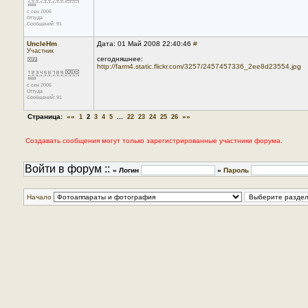
с сен 2006
Оттуда
Сообщений: 91
UncleHm
Дата: 01 Май 2008 22:40:46
#
Участник
сегодняшнее:
http://farm4.static.flickr.com/3257/2457457336_2ee8d23554.jpg
с сен 2006
Оттуда
Сообщений: 91
Страница:
««
...
»»
1
2
3
4
5
22
23
24
25
26
Создавать сообщения могут только зарегистрированные участники форума.
Войти в форум ::
» Логин
»
Пароль
Начало