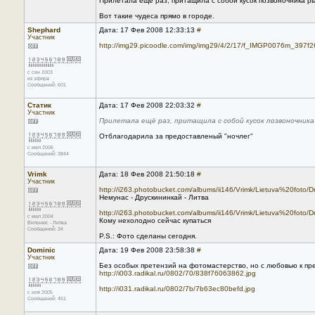
Прилетала ещё раз, притащила с собой кусок позвоночника рыб
Вот такие чудеса прямо в городе.
Shephard
Дата: 17 Фев 2008 12:33:13
#
Участник
http://img29.picoodle.com/img/img29/4/2/17/f_IMGP0076m_397f2
с сен 2003
из эфира
Сообщений: 601
Статик
Дата: 17 Фев 2008 22:03:32
#
Участник
Прилетала ещё раз, притащила с собой кусок позвоночника р
Отблагодарила за предоставленый "ночлег"
с июл 2006
Сообщений: 3844
Vrimk
Дата: 18 Фев 2008 21:50:18
#
Участник
http://i263.photobucket.com/albums/ii146/Vrimk/Lietuva%20foto/D
Немунас - Друскининкай - Литва
http://i263.photobucket.com/albums/ii146/Vrimk/Lietuva%20foto/Dr
с июл 2004
Кому нехолодно сейчас купаться
Вильнюс - Литва
Сообщений: 34
P.S.: Фото сделаны сегодня.
Dominic
Дата: 19 Фев 2008 23:58:38
#
Участник
Без особых претензий на фотомастерство, но с любовью к пре
http://i003.radikal.ru/0802/70/838f76063862.jpg
http://i031.radikal.ru/0802/7b/7b63ec80befd.jpg
с ноя 2005
Сообщений: 451