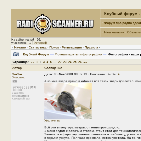
Клубный форум - 
·
Форум про радио здес
·
Наш магазин
·
Объявле
На сайте: гостей - 26,
участников - 1 [
Фотограф
]
·
Начало
·
Статистика
·
Поиск
·
Регистрация
·
Правила
·
Клубный Форум
—›
Фотоаппараты и фотография
—›
Фотография - наши 
Страница:
««
...
»»
1
2
3
4
5
22
23
24
25
26
Автор
Сообщение
ЗигЗаг
Дата: 06 Фев 2008 08:02:13 · Поправил: ЗигЗаг
#
Участник
А ко мне вчера прямо в кабинет вот такой зверь прилетел, почи
с апр 2006
Нижневартовск
Сообщений: 552
Увеличить
Всё это в полутора метрах от меня происходило.
У меня рядом с рабочим столом, стоит стол для технологическ
Залетела в форточку синичка, полетала по кабинету, уселась 
в перья и уснула. Пол часа проспала, потом улетела. На то, 