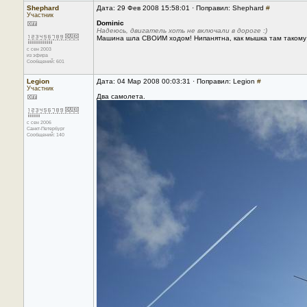
Shephard
Дата: 29 Фев 2008 15:58:01 · Поправил: Shephard
#
Участник
Dominic
Надеюсь, двигатель хоть не включали в дороге :)
Машина шла СВОИМ ходом! Нипанятна, как мышка там такому ш
с сен 2003
из эфира
Сообщений: 601
Legion
Дата: 04 Мар 2008 00:03:31 · Поправил: Legion
#
Участник
Два самолета.
с сен 2006
Санкт-Петербург
Сообщений: 140