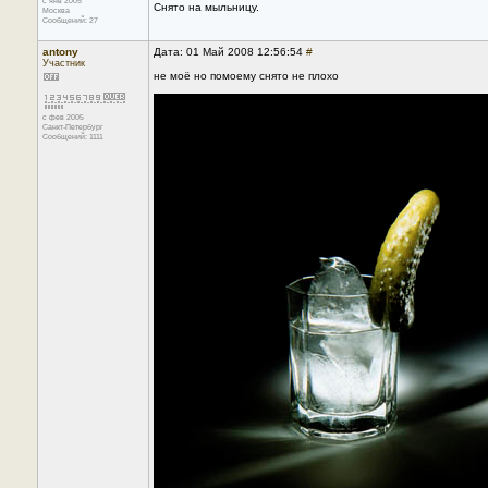
с янв 2005
Снято на мыльницу.
Москва
Сообщений: 27
antony
Дата: 01 Май 2008 12:56:54
#
Участник
не моё но помоему снято не плохо
с фев 2005
Санкт-Петербург
Сообщений: 1111