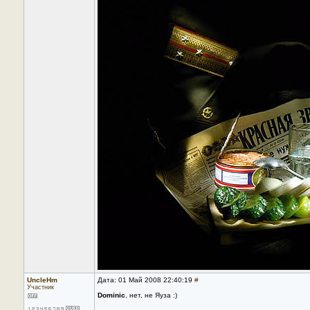
UncleHm
Дата: 01 Май 2008 22:40:19
#
Участник
Dominic
, нет, не Яуза :)