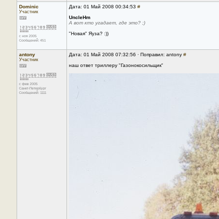
Dominic
Дата: 01 Май 2008 00:34:53
#
Участник
UncleHm
А вот кто угадает, где это? ;)
"Новая" Яуза? :))
с ноя 2005
Сообщений: 451
antony
Дата: 01 Май 2008 07:32:56 · Поправил: antony
#
Участник
наш ответ триллеру "Газонокосильщик"
с фев 2005
Санкт-Петербург
Сообщений: 1111