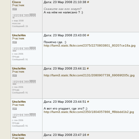
Cisco
Дата: 23 Мар 2008 21:10:38
#
Участник
Скажите как его зовут?
А на нём не написано ? :)
с мар 2008
moscow
Сообщений: 15
UncleHm
Дата: 23 Мар 2008 23:43:00
#
Участник
Понятно где. :)
http://farm3.static.flickr.com/2375/2270803801_80207ce18a.jpg
с сен 2006
Оттуда
Сообщений: 91
UncleHm
Дата: 23 Мар 2008 23:44:11
#
Участник
http://farm3.static.flickr.com/2131/2080907739_69069f205c.jpg
с сен 2006
Оттуда
Сообщений: 91
UncleHm
Дата: 23 Мар 2008 23:44:51
#
Участник
А вот кто угадает, где это? ;)
http://farm3.static.flickr.com/2350/1804057866_ff8bbdd1b2.jpg
с сен 2006
Оттуда
Сообщений: 91
UncleHm
Дата: 23 Мар 2008 23:47:16
#
Участник