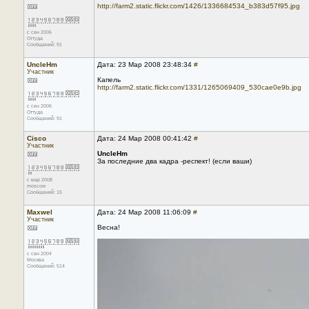
http://farm2.static.flickr.com/1426/1336684534_b383d57f95.jpg
с сен 2006
Оттуда
Сообщений: 91
UncleHm
Дата: 23 Мар 2008 23:48:34
#
Участник
Капель
http://farm2.static.flickr.com/1331/1265069409_530cae0e9b.jpg
с сен 2006
Оттуда
Сообщений: 91
Cisco
Дата: 24 Мар 2008 00:41:42
#
Участник
UncleHm
За последние два кадра -респект! (если ваши)
с мар 2008
moscow
Сообщений: 15
Maxwel
Дата: 24 Мар 2008 11:06:09
#
Участник
Весна!
с сен 2004
Москва
Сообщений: 514