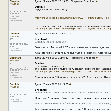
Shephard
Дата: 27 Фев 2008 15:43:23 · Поправил: Shephard
#
Участник
Dominic
игрушечное всё какое-то :)
с сен 2003
http://img26.picoodle.com/img/img26/4/2/27/f_gutm_b3fe597.jpg
из эфира
Сообщений: 601
а тут видал такое чудо: летучая мышка поселилась по капотом
http://img31.picoodle.com/img/img31/4/2/27/f_Myshkam_fc3276f.j
Dominic
Дата: 27 Фев 2008 19:38:52
#
Участник
Shephard
игрушечное всё какое-то :)
Оно и есть :) Масштаб 1:87, с приложением к самим сценкам
с ноя 2005
Сообщений: 451
А как это чудо ухитрилось поселиться под капотом? Авто бро
Shephard
Дата: 27 Фев 2008 19:45:52 · Поправил: Shephard
#
Участник
Dominic
ну слушайте, здорава :)
это наверное нечто подобное?? (забыл каким словом называет
http://img27.picoodle.com/img/img27/4/2/27/f_29012008005m_8a
с сен 2003
из эфира
Авто брошенное? Каааакое брошенное? :)) на ходу всё. Это к
Сообщений: 601
Dominic
Дата: 28 Фев 2008 01:45:35
#
Участник
Shephard
это наверное нечто подобное?? (забыл каким словом назыв
Оно самое! Диорамо- (макето-) строительство, только я предп
с ноя 2005
Сообщений: 451
Это к нам в таможенный терминал приехали такие гости :)
То есть как, прямо под капотом и ехали? Надеюсь, двигатель х