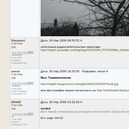
Shephard
Дата: 30 Апр 2008 09:50:52
#
Участник
небольшая радиолюбительская зарисовка:
http://img31.picoodle.com/img/img31/4/4/29/f_P7010088m_0efbd
с сен 2003
из эфира
Сообщений: 601
morze
Дата: 30 Апр 2008 18:26:50 · Поправил: morze
#
Участник
Мыс Таммиккониеми
http://img84.imageshack.us/img84/2692/18395975us8.jpg
с янв 2005
мои фотографии можно посмотреть на
http://radiolubitel.livejo
Санкт-Петербург
Сообщений: 29
KRANZ
Дата: 30 Апр 2008 23:32:03
#
Участник
serded
Вот такой летательный аппарат снял сегодня. Скажите ка
Его зовут АН-10
с ноя 2006
Украина
Сообщений: 131