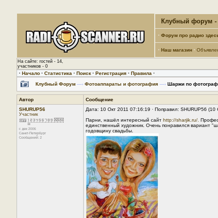
Клубный форум - 
·
Форум про радио здес
·
Наш магазин
·
Объявле
На сайте: гостей - 14,
участников - 0
·
Начало
·
Статистика
·
Поиск
·
Регистрация
·
Правила
·
Клубный Форум
—›
Фотоаппараты и фотография
—›
Шаржи по фотограф
Автор
Сообщение
SHURUP56
Дата: 10 Окт 2011 07:16:19 · Поправил: SHURUP56 (10 
Участник
Парни, нашёл интересный сайт
http://sharjik.ru/.
Професс
единственный художник. Очень понравился вариант "ш
с дек 2006
годовщину свадьбы.
Санкт-Петербург
Сообщений: 2