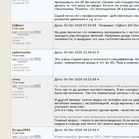
N54*30; S36*14
проигрывать эти 4К (во многих случаях там стандартн
Сообщений: 397
делать то, что никто не увидит. Кстати, по этому до с
спецтехника. Понятно, что полноценные 4К в режиме за
Сырой поток cbr с профессионалки - действительно загл
размытие движения и т.д. и.т.п.
СЦБист
Дата: 03 Окт 2018 07:24:58 · Поправил: СЦБист (03 Ок
Участник
На днях прочитал что появились эксперименты с частот
передать ряд погодных явлений. Например дождь сняты
с мар 2006
занимается, а придумал это наш соотечественник на с
Москва
Сообщений: 2228
spbtvmaster
Дата: 03 Окт 2018 12:40:41
#
Участник
Это очень старая тема и относится к спецэффектам. 
ракус, замедленный дождь и тот же 3D. Пока в новинку
с дек 2006
Санкт-Петербург
Сообщений: 3176
vinny
Дата: 04 Окт 2018 16:23:39
#
Участник
На торрентах сейчас много фильмов в 4К разрешении
Хоть где-то да должно соответствовать. Я вот находи
с июн 2013
была как положено. Так что нормальные релизы с 4к г
Zhukovskiy
Сообщений: 22
И другой пример: снятое видео на телефон или на ци
китайские камеры с экстраполяцией, когда картинку с
улучшает качество).
[это я к тому, что если релиз сделан криво - качество н
На днях прочитал что появились эксперименты с часто
Главный вопрос - скорость воспроизведения. Если воспр
кадров в секунду уже много лет можно видеть в научно
Sergey4565
Дата: 04 Окт 2018 19:10:34
#
Участник
Я вот находил фильмы в 720 и 1080 пережатые каким