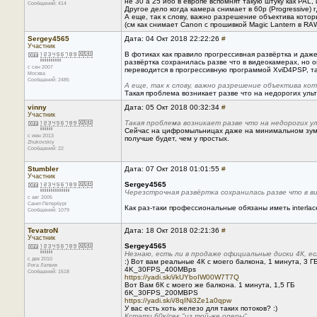
не 30 а 25 ибо в европе вспомнят такую штуку как PAL, 
Сообщений: 414
Другое дело когда камера снимает в 60p (Progressive)
А еще, так к слову, важно разрешение объектива кот
(см как снимает Canon с прошивкой Magic Lantern в RA
Sergey4565
Дата: 04 Окт 2018 22:22:26
#
Участник
В фотиках как правило прогрессивная развёртка и даж
развёртка сохранилась разве что в видеокамерах, но 
с сен 2007
переводится в прогрессивную программой XviD4PSP, та
Москва
Сообщений: 2485
А еще, так к слову, важно разрешение объектива к
Такая проблема возникает разве что на недорогих уль
vinny
Дата: 05 Окт 2018 00:32:34
#
Участник
Такая проблема возникает разве что на недорогих у
Сейчас на цифромыльницах даже на минимальном зуме р
с июн 2013
получше будет, чем у простых.
Zhukovskiy
Сообщений: 22
Stumbler
Дата: 07 Окт 2018 01:01:55
#
Участник
Sergey4565
Черезстрочная развёртка сохранилась разве что в ви
с авг 2005
Санкт-Петербург
Как раз-таки профессиональные обязаны иметь interlac
Сообщений: 1079
TevatroN
Дата: 18 Окт 2018 02:21:36
#
Участник
Sergey4565
Незнаю, есть ли в продаже официальные диски 4К, е
с дек 2010
:) Вот вам реальные 4К с моего балкона, 1 минута, 3 ГБ
Рига Латвия
4K_30FPS_400MBps
Сообщений: 1518
https://yadi.sk/i/kUYboIW00W7T7Q
Вот Вам 6К с моего же балкона. 1 минута, 1,5 ГБ
6K_30FPS_200MBPS
https://yadi.sk/i/8qINi3Ze1a0qpw
У вас есть хоть железо для таких потоков? :)
Кстати 60к/сек "из той-же оперы"