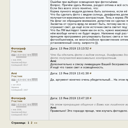
Ошибки при выборе освещения при фотосъёмке.
Вопрос. Причём здесь Физика, раздел оптика и всё ост
Если без всего этого понятно, что:
Корма лунного модуля должна быть затенена, если её
Что бы сделать фото с видом солнца, диафрагма долж
получается максимально контрастным. Тень и корма ЛМ
На флаг не обращаем внимания, допустим он сделан п
Засветка от грунта вряд ли может быть, потому как по
отражает свет, да ещё если источник света светит под 
Что бы ЛМ выглядел таким как он есть, нужно максимал
нём вообще ничего не будет видно. Напомню ещё раз чт
принципе программно регулировать баланс света и тени
фотообъективов, не многослойное просветление оптик
установленный снизу, запросто:))).
Фотограф
Дата: 13 Янв 2019 13:13:52
#
Участник
Что бы сделать фото с видом солнца, диафрагма до
фото получается максимально контрастным.
с янв 2006
Arni
:
Чкаловский-Круг
Дополнительно к списку ликвидации Вашей безграмотнос
Сообщений: 8617
И ещё что такое свет и освещённость.
Arni
Дата: 13 Янв 2019 13:41:38
#
Участник
Да, аргумент конечно очень убедительный... На этом 
с окт 2014
Украина
Сообщений: 1667
Фотограф
Дата: 13 Янв 2019 13:47:18
#
Участник
На этом прекращаю общение с Вами как лишённое вс
Arni
:
с янв 2006
Правильно! Это гораздо проще, чем изучать фотодело.
Чкаловский-Круг
Сообщений: 8617
Страница:
»»
1
2