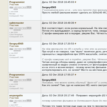
Programmist
Дата: 02 Окт 2018 16:45:03
#
Участник
Sergey4565
У киношников руки из ж... или они просто так маски
с ноя 2008
Просто любой школьник может сделать из 320х240 4К.
Москва
Сообщений: 7912
spbtvmaster
Дата: 02 Окт 2018 16:49:39
#
Участник
Всё соответствует, если ролик нормальный. На чём см
Потом это выкладывают, а народ пугается, типа, ожида
с дек 2006
С профи камерами всё в порядке, уверяю Вас. Чёткост
Санкт-Петербург
Сообщений: 3176
Sergey4565
Дата: 02 Окт 2018 17:20:53
#
Участник
На чём смотрите то 4К с ютуба и что это за ролики
Про ютуб и не говорил, там "мыло" понятное дело, р
с сен 2007
скриншоты с видеофайлов при 100% масштабе, снятое 
Москва
Сообщений: 2485
С профи камерами всё в порядке, уверяю Вас. Чётко
Читаю иногда обзоры камер, даже не суперпрофессиона
захваченный из видео сложно отличить от фотографии, 
из-за этого и возник вопрос - почему качество фильм
интерполировать его, но зачем? Место на жёстком дис
Programmist
Дата: 02 Окт 2018 17:55:37
#
Участник
Sergey4565
Понимаю, что можно взять обычный "фулл-хд" и инте
с ноя 2008
Как это зачем? Там, где не написано HD, никто смотрет
Москва
Сообщений: 7912
wspangolin
Дата: 02 Окт 2018 20:17:46 · Поправил: wspangolin (02
Участник
почему качество фильмов не дотягивает даже до т
с мая 2007
Потому что такие потоки еще надо на чем то просматр