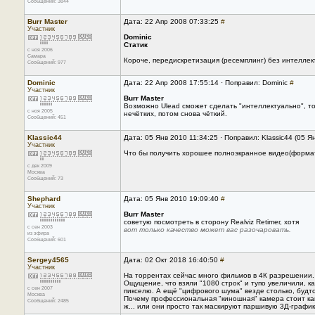
Сообщений: 3844
Burr Master
Дата: 22 Апр 2008 07:33:25
#
Участник
Dominic
Статик
с ноя 2006
Самара
Короче, передискретизация (ресемплинг) без интеллект
Сообщений: 977
Dominic
Дата: 22 Апр 2008 17:55:14 · Поправил: Dominic
#
Участник
Burr Master
Возможно Ulead сможет сделать "интеллектуально", тол
с ноя 2005
нечётких, потом снова чёткий.
Сообщений: 451
Klassic44
Дата: 05 Янв 2010 11:34:25 · Поправил: Klassic44 (05 Я
Участник
Что бы получить хорошее полноэкранное видео(формата
с дек 2009
Москва
Сообщений: 73
Shephard
Дата: 05 Янв 2010 19:09:40
#
Участник
Burr Master
советую посмотреть в сторону Realviz Retimer, хотя
с сен 2003
вот только качество может вас разочаровать.
из эфира
Сообщений: 601
Sergey4565
Дата: 02 Окт 2018 16:40:50
#
Участник
На торрентах сейчас много фильмов в 4К разрешении. 
Ощущение, что взяли "1080 строк" и тупо увеличили, 
с сен 2007
пикселю. А ещё "цифрового шума" везде столько, будт
Москва
Почему профессиональная "киношная" камера стоит как 
Сообщений: 2485
ж... или они просто так маскируют паршивую 3Д-графи