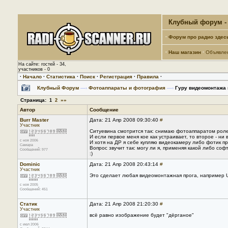
Клубный форум - 
·
Форум про радио здес
·
Наш магазин
·
Объявле
На сайте: гостей - 34,
участников - 0
·
Начало
·
Статистика
·
Поиск
·
Регистрация
·
Правила
·
Клубный Форум
—›
Фотоаппараты и фотография
—›
Гуру видеомонтажа 
Страница:
»»
1
2
Автор
Сообщение
Burr Master
Дата: 21 Апр 2008 09:30:40
#
Участник
Ситуевина смотрится так: снимаю фотоаппаратом ролек 
И если первое меня кое как устраивает, то второе - ни в
с ноя 2006
И хотя на ДР я себе купляю видеокамеру либо фотик пр
Самара
Вопрос звучит так: могу ли я, применяя какой либо соф
Сообщений: 977
:)
Dominic
Дата: 21 Апр 2008 20:43:14
#
Участник
Это сделает любая видеомонтажная прога, например Ule
с ноя 2005
Сообщений: 451
Статик
Дата: 21 Апр 2008 21:20:30
#
Участник
всё равно изображение будет "дёрганое"
с июл 2006