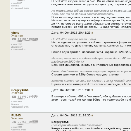
HEVC x265 скорее всего и был. Им не обязательно коди
с сен 2007
следовательно выше загрузка процессора, старые ноут
Москва
Сообщений: 2485
На торрентах сейчас много фильмов в 4К разрешении
Хоть где-то да должно соответствовать.
Пока не попадалось, а качать всё подряд - неохота, ме
Незнаю, есть ли в продаже официальные диски 4К, если 
до 4К, но скорее всего даже обладатели соответствующ
Кстати 60к/сек "из той-же оперы", 1 кадр чёткий, сле
vinny
Дата: 04 Окт 2018 20:43:25
#
Участник
HEVC x265 скорее всего и был.
Нет, вроде не он, у меня такой не открывается (один э
с июн 2013
открывается, но дико глючит, картинка сыпется, хотя м
Zhukovskiy
Сообщений: 22
Нашёл один пример, написано x264, картинка 1280х53
Незнаю, есть ли в продаже официальные диски 4К, ес
раздувают 1920 до 4К
Если нет лицензии, качать с англоязычных торрентов 4
даже обладатели соответствующих экранов скоро за
С моим зрением и 720р более чем достаточно.
Кстати 60к/сек "из той-же оперы", 1 кадр чёткий, 
В релизах или камерах? А то согласно легенде, в бол
Sergey4565
Дата: 04 Окт 2018 21:07:01
#
Участник
В камерах обычно 60fps "честные", ибо добавлять пр
этом - если такой-же как при 30fps - то толку особо не б
с сен 2007
Москва
Сообщений: 2485
RU245
Дата: 04 Окт 2018 21:18:35
#
Участник
Sergey4565
В камерах обычно 60fps "честные",
с мар 2006
Как-раз таки наоборот, там interlace, каждый кадр име
Орехово-Зуево