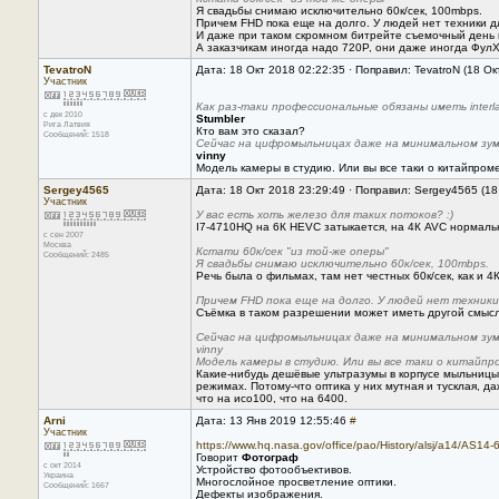
Я свадьбы снимаю исключительно 60к/сек, 100mbps.
Причем FHD пока еще на долго. У людей нет техники дл
И даже при таком скромном битрейте съемочный день 
А заказчикам иногда надо 720P, они даже иногда ФулХ
TevatroN
Дата: 18 Окт 2018 02:22:35 · Поправил: TevatroN (18 О
Участник
Как раз-таки профессиональные обязаны иметь interl
с дек 2010
Stumbler
Рига Латвия
Кто вам это сказал?
Сообщений: 1518
Сейчас на цифромыльницах даже на минимальном зум
vinny
Модель камеры в студию. Или вы все таки о китайпром
Sergey4565
Дата: 18 Окт 2018 23:29:49 · Поправил: Sergey4565 (18
Участник
У вас есть хоть железо для таких потоков? :)
I7-4710HQ на 6К HEVC затыкается, на 4К AVC нормаль
с сен 2007
Москва
Кстати 60к/сек "из той-же оперы"
Сообщений: 2485
Я свадьбы снимаю исключительно 60к/сек, 100mbps.
Речь была о фильмах, там нет честных 60к/сек, как и 4
Причем FHD пока еще на долго. У людей нет техники 
Съёмка в таком разрешении может иметь другой смысл
Сейчас на цифромыльницах даже на минимальном зум
vinny
Модель камеры в студию. Или вы все таки о китайпро
Какие-нибудь дешёвые ультразумы в корпусе мыльницы.
режимах. Потому-что оптика у них мутная и тусклая, д
что на исо100, что на 6400.
Arni
Дата: 13 Янв 2019 12:55:46
#
Участник
https://www.hq.nasa.gov/office/pao/History/alsj/a14/AS14
Говорит
Фотограф
с окт 2014
Устройство фотообъективов.
Украина
Многослойное просветление оптики.
Сообщений: 1667
Дефекты изображения.