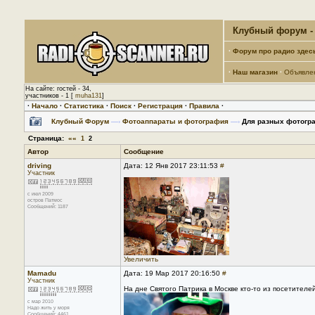
Клубный форум - 
·
Форум про радио здес
·
Наш магазин
·
Объявле
На сайте: гостей - 34,
участников - 1 [
muha131
]
·
Начало
·
Статистика
·
Поиск
·
Регистрация
·
Правила
·
Клубный Форум
—›
Фотоаппараты и фотография
—›
Для разных фотогр
Страница:
««
1
2
Автор
Сообщение
driving
Дата: 12 Янв 2017 23:11:53
#
Участник
с июл 2009
остров Патмос
Сообщений: 1187
Увеличить
Mamadu
Дата: 19 Мар 2017 20:16:50
#
Участник
На дне Святого Патрика в Москве кто-то из посетителе
с мар 2010
Надо жить у моря
Сообщений: 4461