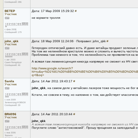
Сообщений: 286
ВЕТЕР
Дата: 17 Мар 2009 15:29:32
#
Участник
не кормите тролля
с фев 2008
Сообщений: 179
john_qkk
Дата: 18 Мар 2009 11:24:06 · Поправил: john_qkk
#
Участник
Гетеродин оптический давно есть. И даже китайцы продают зеленые
На том же нелинейном кристалле можно и сложить и вычесть частоты
Проблемка там немного в том, что нелинейность не проявляется на м
с авг 2003
А всякая там люминесценция никогда напрямую не сможет из НЧ света
Санкт-Петербург
Сообщений: 46
http://www.google.ru/search?
hl=ru&q=%D1%81%D0%BB%D0%BE%D0%B6%D0%B5%D0%BD%D0%
q=f&oq=
Sanila
Дата: 14 Авг 2011 19:43:17
#
Участник
john_qkk
, на самом деле у китайских лазеров тоже мощность не бог
Кстати, не совсем в тему, но напомню о том, как действует классиче
с ноя 2009
Зеленоград KO85OX
Сообщений: 39
BR4096
Дата: 14 Авг 2011 20:10:44
#
Участник
john_qkk
А всякая там люминесценция никогда напрямую не сможет из НЧ све
Погуглите слово "антистоксовский". Прошу прощения за запоздалый от
с янв 2006
Торонто