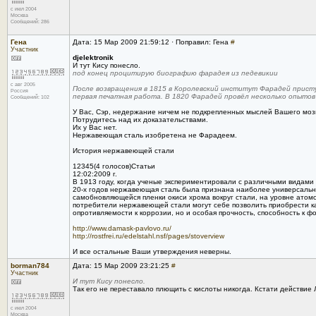
с июл 2004
Москва
Сообщений: 286
Гена
Дата: 15 Мар 2009 21:59:12 · Поправил: Гена
#
Участник
djelektronik
И тут Кису понесло.
под конец процитирую биографию фарадея из педевикии
с авг 2005
После возвращения в 1815 в Королевский институт Фарадей присту
Россия
первая печатная работа. В 1820 Фарадей провёл несколько опыто
Сообщений: 102
У Вас, Сэр, недержание ничем не подкрепленных мыслей Вашего моз
Потрудитесь над их доказательствами.
Их у Вас нет.
Нержавеющая сталь изобретена не Фарадеем.
История нержавеющей стали
12345(4 голосов)Статьи
12:02:2009 г.
В 1913 году, когда ученые экспериментировали с различными видами
20-х годов нержавеющая сталь была признана наиболее универсальн
самобновляющейся пленки окиси хрома вокруг стали, на уровне атом
потребители нержавеющей стали могут себе позволить приобрести ка
опротивляемости к коррозии, но и особая прочность, способность к 
http://www.damask-pavlovo.ru/
http://rostfrei.ru/edelstahl.nsf/pages/stoverview
И все остальные Ваши утверждения неверны.
borman784
Дата: 15 Мар 2009 23:21:25
#
Участник
И тут Кису понесло.
Так его не переставало плющить с кислоты никогда. Кстати действи
с июл 2004
Москва