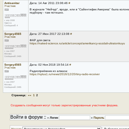
Antisanitar
Дата: 14 Авг 2011 23:06:46
#
Участник
В журнале "Нейчур", вроде, или в "Сайентифик Америка" была колонк
подборку - там потешно.
с апр 2008
Одесса
Сообщений: 4
Sergey4565
Дата: 27 Июн 2017 22:13:08
#
Участник
ФАР для света
https://naked-science.ru/article/concept/amerikancy-sozdali-ultratonkuyu
с сен 2007
Москва
Сообщений: 2485
Sergey4565
Дата: 02 Ноя 2018 19:54:14
#
Участник
Радиоприёмник из алмаза:
https://nplus1.ru/news/2016/12/20/tiny-radio-receiver
с сен 2007
Москва
Сообщений: 2485
Страница:
««
1
2
Создавать сообщения могут только зарегистрированные участники форума.
Войти в форум ::
» Логин
»
Пароль
Начало