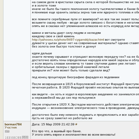
на самом деле в кристалах скрыта сила о которой большинство не з
и в золоте тоже
иначе не было бы такого поклонения золоту тысячелетиями и банки б
я понимаю еще хранить запасы зерна там или ядерного топлива и об
все помните серебряные пули от вампиров? но все так же знают поль
возьмите сказку любую - везде золото связано с богатством и негати
опять же в сказках нет упоминания алмазов но есть изумруд или янта
камни и металы дают силу людям и нелюдям
каждому свое и свой камень
http://yahooeu.ru/photo/9497-cyganskij-bazar.html
вот смотрите
думаете у цыган денег нет на современые материалы? однако ставят
без золота они быстро толстеют и дохнут
идем дальше
знаете почему скрывают и отрицают волновую передачу ген? на ее 
достаточно взять гены определеных народов или какой заразы и облу
и если верить словам хиневича то такие спутники давно уже летают
и орбитальные лазеры с ядерной накачкой летали
прикрыли их? или может быть только сделали вид?
под конец процитирую биографию фарадея из педевикии
После возвращения в 1815 в Королевский институт Фарадей приступил
печатная работа. В 1820 Фарадей провёл несколько опытов по выпла
как видите - он хоть и ходил в королевскую академию но занимался 
а нержавейеой мы до сих пор пользуемся
После открытия в 1820 Х.Эрстедом магнитного действия электрическ
индукции — возникновение электрического тока в проводнике, движущ
достаточно было ему немного подумать и предположить и все зараб
пусть не сразу заметил но работало же
borman784
Дата: 15 Мар 2009 21:42:39
#
Участник
Кто про что, а вшивый про баню.
У этого опять евреи и инопланетяне во всем виноваты!