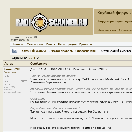
Клубный форум - 
·
Форум про радио здес
·
Наш магазин
·
Объявле
На сайте: гостей - 36,
участников - 0
·
Начало
·
Статистика
·
Поиск
·
Регистрация
·
Правила
·
Клубный Форум
—›
Фотоаппараты и фотография
—›
Оптический суперге
Страница:
««
1
2
Автор
Сообщение
borman784
Дата: 15 Мар 2009 08:47:16 · Поправил: borman784
#
Участник
Что за мания обсирать людей
Я не сказал слова плохого Статику, CADET-у, dimiss, Mesh, aek, Ясь, Ст
Я очень избирателен. :-)
с июл 2004
он своим умом в практической сфере дошёл до того, на что не каж
Москва
Это точно. Только один из ста человек по статистике страдает серье
Сообщений: 286
Обсирать
Ну так ваша с ним сладкая парочка тут гадит по случаю и без, - и ни
Вы, видно, находите в этом кайф.
Так же как и вы в своей охоте на ведьм. Не более того.
Может все-таки поступим как в анекдоте? - "Банк не торгует семечками,
И вообще, все это к самому топику не имеет отношения.