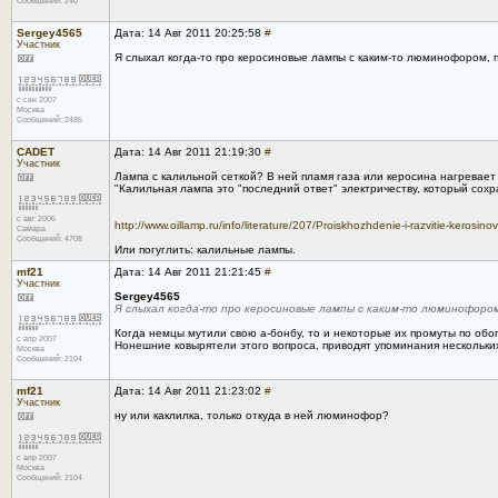
Сообщений: 240
Sergey4565
Дата: 14 Авг 2011 20:25:58
#
Участник
Я слыхал когда-то про керосиновые лампы с каким-то люминофором, 
с сен 2007
Москва
Сообщений: 2485
CADET
Дата: 14 Авг 2011 21:19:30
#
Участник
Лампа с калильной сеткой? В ней пламя газа или керосина нагревает 
"Калильная лампа это "последний ответ" электричеству, который сохр
с авг 2006
http://www.oillamp.ru/info/literature/207/Proiskhozhdenie-i-razvitie-kerosino
Самара
Сообщений: 4708
Или погуглить: калильные лампы.
mf21
Дата: 14 Авг 2011 21:21:45
#
Участник
Sergey4565
Я слыхал когда-то про керосиновые лампы с каким-то люминофоро
Когда немцы мутили свою а-бонбу, то и некоторые их промуты по об
с апр 2007
Нонешние ковырятели этого вопроса, приводят упоминания нескольких 
Москва
Сообщений: 2104
mf21
Дата: 14 Авг 2011 21:23:02
#
Участник
ну или каклилка, только откуда в ней люминофор?
с апр 2007
Москва
Сообщений: 2104