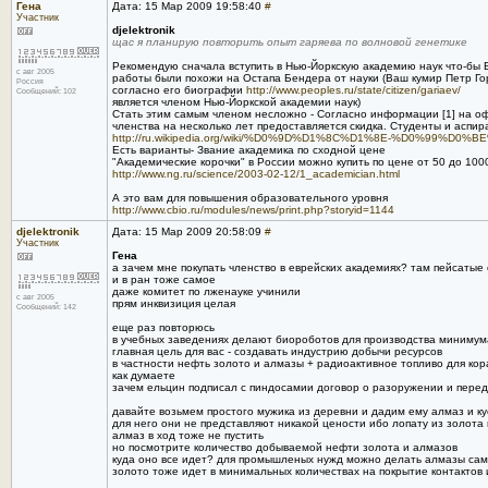
Гена
Дата: 15 Мар 2009 19:58:40
#
Участник
djelektronik
щас я планирую повторить опыт гаряева по волновой генетике
Рекомендую сначала вступить в Нью-Йоркскую академию наук что-бы
с авг 2005
работы были похожи на Остапа Бендера от науки (Ваш кумир Петр Го
Россия
согласно его биографии
http://www.peoples.ru/state/citizen/gariaev/
Сообщений: 102
является членом Нью-Йоркской академии наук)
Стать этим самым членом несложно - Согласно информации [1] на оф
членства на несколько лет предоставляется скидка. Студенты и асп
http://ru.wikipedia.org/wiki/%D0%9D%D1%8C%D1%8E-%D0
Есть варианты- Звание академика по сходной цене
"Академические корочки" в России можно купить по цене от 50 до 10
http://www.ng.ru/science/2003-02-12/1_academician.html
А это вам для повышения образовательного уровня
http://www.cbio.ru/modules/news/print.php?storyid=1144
djelektronik
Дата: 15 Мар 2009 20:58:09
#
Участник
Гена
а зачем мне покупать членство в еврейских академиях? там пейсатые 
и в ран тоже самое
даже комитет по лженауке учинили
с авг 2005
прям инквизиция целая
Сообщений: 142
еще раз повторюсь
в учебных заведениях делают биороботов для производства минимума 
главная цель для вас - создавать индустрию добычи ресурсов
в частности нефть золото и алмазы + радиоактивное топливо для ко
как думаете
зачем ельцин подписал с пиндосамии договор о разоружении и перед
давайте возьмем простого мужика из деревни и дадим ему алмаз и ку
для него они не представляют никакой цености ибо лопату из золот
алмаз в ход тоже не пустить
но посмотрите количество добываемой нефти золота и алмазов
куда оно все идет? для промышленых нужд можно делать алмазы са
золото тоже идет в минимальных количествах на покрытие контактов 