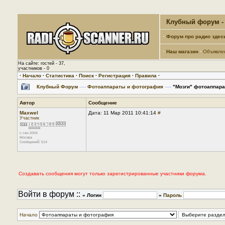
Клубный форум - 
·
Форум про радио здес
·
Наш магазин
·
Объявле
На сайте: гостей - 37,
участников - 0
·
Начало
·
Статистика
·
Поиск
·
Регистрация
·
Правила
·
Клубный Форум
—›
Фотоаппараты и фотография
—›
"Мозги" фотоаппара
Автор
Сообщение
Maxwel
Дата: 11 Мар 2011 10:41:14
#
Участник
с сен 2004
Москва
Сообщений: 514
Создавать сообщения могут только зарегистрированные участники форума.
Войти в форум ::
» Логин
»
Пароль
Начало