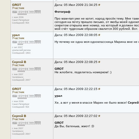
GROT
Дата: 05 Июл 2009 21:34:25
#
Участник
Фотограф
с мая 2006
Про мам-пап уже не катит, народ просёк тему. Мне так
Санкт-Петербург
сегодня на почту пришло письмо, от якобы моей одно
Сообщений: 964
секретом открыла мне номер, на который я должен посл
мой счёт чудесным образом свалится 300 рублей. Вот.
урал
Дата: 05 Июл 2009 22:08:05
#
Участник
Ну почему ни одна моя одноклассница Марина мне не н
с окт 2007
уральский регион
Сообщений: 1863
Сергей В
Дата: 05 Июл 2009 22:08:25
#
Участник
GROT
Не жлобите, поделитесь номерком! :)
с янв 2007
Челябинск
Сообщений: 2847
GROT
Дата: 05 Июл 2009 22:22:15
#
Участник
урал
с мая 2006
Хе, а вот у меня в классе Марин не было вовсе!
Сергей
Санкт-Петербург
Сообщений: 964
Сергей В
Дата: 05 Июл 2009 22:27:02
#
Участник
GROT
Да Вы, батенька, жмот! :D
с янв 2007
Челябинск
Сообщений: 2847