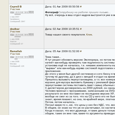
Сергей В
Дата: 01 Авг 2009 00:50:56
#
Участник
Фотограф
Сотруднику на работе пришло письмо...
Ну всё, очередь в ваш отдел кадров выстроится уже в в
с янв 2007
Челябинск
Сообщений: 2847
deafear
Дата: 02 Авг 2009 10:35:51
#
Участник
Товар нашел своего покупателя.
Клик
.
с апр 2008
Херсон
Сообщений: 67
Ramallah
Дата: 05 Авг 2009 01:52:00
#
Участник
Тема такая...
Я тут решил обновить версию Эксплорера, но потом пер
с янв 2008
начнёт как-нибудь проверять там подлинность системы
Москва
установка ещё не началась, т.е. никакие компоненты ещ
Сообщений: 129
"вырван" или как-нибудь коряво системой подготовлен
приложение.
До этого у меня был другой системник и к его биосу я 
чуточку по другому, да и диск с виндой я отдал на время
Пришлось вызывать переустановщика, а т.к. все номера
корзине для мусора выловить бумажку с рекламой фирм
переустанвки системы поставить пакет самых обычных п
С диспетчером договорились на 2000 рублей, он сказал
Человек приехал с программами, записанными на DVD, а
результате он мне поставил не последнюю версию XP, а
вообще не смог из за того. что на CD у него его не бы
знает, время покажет, но она, по-крайней мере, платна
Потом, потом началось...
Погнал какую-то х..ню, что цены у них без НДС, что, в
В общем, не знаю на что уж он расчитывал, но насчитал
Когда я сказал, что мол дружище, я такие деньги тольк
общем, такие он мне там, какие-то аргументы приводил