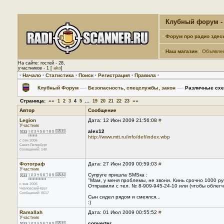
Клубный форум - 
·
Форум про радио здес
·
Наш магазин
·
Объявле
На сайте: гостей - 28,
участников - 1 [
ako
]
·
Начало
·
Статистика
·
Поиск
·
Регистрация
·
Правила
·
Клубный Форум
—›
Безопасность, спецслужбы, закон
—›
Различные схе
Страница:
««
...
»»
1
2
3
4
5
19
20
21
22
23
Автор
Сообщение
Legion
Дата: 12 Июн 2009 21:56:08
#
Участник
alex12
http://www.mtt.ru/info/def/index.wbp
с сен 2006
Санкт-Петербург
Сообщений: 140
Фотограф
Дата: 27 Июн 2009 00:59:03
#
Участник
Супруге пришла SMSка :
"Мам, у меня проблемы, не звони. Кинь срочно 1000 р
с янв 2006
Отправили с тел. № 8-909-945-24-10 или (чтобы облегчи
Чкаловский-Круг
Сообщений: 8617
Сын сидел рядом и смеялся...
:)
Ramallah
Дата: 01 Июл 2009 00:55:52
#
Участник
converter