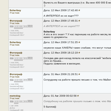
Вычесть из Вашего выигрыша (т.е. Вы мне 400 000 $ 
:)
fisherboy
Дата: 12 Июл 2009 17:42:46
#
Участник
А ИНТЕРПОЛ их не ищет???
Фотограф
Дата: 12 Июл 2009 17:46:31
#
Участник
А ИНТЕРПОЛ их не ищет???
с янв 2006
fisherboy
Чкаловский-Круг
А кто ж его знает ? У нас парнишка на работе месяц 
Сообщений: 8617
какие-то документы.
fisherboy
Дата: 12 Июл 2009 17:51:35
#
Участник
неужели наши ХАКЕРЫ такие слабаки, что могут только
Фотограф
Дата: 12 Июл 2009 18:12:19
#
Участник
Соседка два дня назад попала на классический "мобиль
авто из Крыма...
с янв 2006
Подала заявление в милицию.
Чкаловский-Круг
Сообщений: 8617
Фотограф
Дата: 31 Июл 2009 21:26:51
#
Участник
Сотруднику на работе пришло письмо о том, что Майкл 
с янв 2006
Чкаловский-Круг
Сообщений: 8617
metrolog
Дата: 01 Авг 2009 00:02:58
#
Участник
Сотруднику на работе пришло письмо о том, что Май
с авг 2006
5 баллов))
Дубна
Сообщений: 488