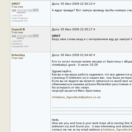
GROT
Дата: 05 Июл 2009 22:30:13
#
Участник
А вдруг правда? Вот завтра проведу пробы номера счас
с мая 2006
Санкт-Петербург
Сообщений: 964
Сергей В
Дата: 05 Июл 2009 22:35:17
#
Участник
GROT
Беру свои слова взад и с нетерпением жду до завтра! 
с янв 2007
Челябинск
Сообщений: 2847
fisherboy
Дата: 06 Июл 2009 01:04:40
#
Участник
Кто-то хотел полную копию письма от Кристины с яйцам
christbaby1 good - 4 июля, 03:29
Здравствуйте,
Как вы и как ваша работа надеемся, что все движется 
страницу О (mirtesen.ru) и нашел вас. она была интер
Если вы не видите вы можете связаться со мной мне н
обмениваться нашими pictures.Remember расстояние и 
бы услышать от вас скоро.
поцелуй касается Мисс Кристияна
christiana_0goodluck@yahoo.co.uk
..........................................................................................
..........................................................................................
..........................................................................................
Hello,
How are you and how is your work hope all is moving fine 
(mirtesen.ru) and found you . it was interesting and attract
contact me me at my email address (
christiana_0goodluc