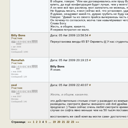
В общем, говорю: "Или как договаривались или пршу Ва
купить, да ещё конфигурация будет лучше, чем у моего"
А он мне всё про расписку, мол заплатить не можешь, 
Не будешь писать, я мол сейчас всё, что установил, уд
Я думаю, неадэкват какой-то, думаю грубить не буду н
Говорю: "Давай ты из своего прайса вычеркнешь часть о
Он почему-то согласился, молча там навычёркивал чего
Слава Богу.
Жесть, в общем, какая-то.
Я нервов потратил не мало.
Billy Bons
Дата: 05 Авг 2009 13:58:54
#
Участник
Переустановка винды 65 $? Окриветь ((( У нас студенты
с авг 2006
Минск
Сообщений: 1090
Ramallah
Дата: 05 Авг 2009 20:19:15
#
Участник
Billy Bons
Я знаю.
с янв 2008
Москва
Сообщений: 129
zeol
Дата: 05 Авг 2009 22:40:07
#
Участник
Жесть, в общем, какая-то.
с янв 2007
Москва
это действительно столько стоит у разводил из компью
Сообщений: 146
разводилы, смотрите факты: внешнего usb dvd драйва 
предлагал :) Таких сейчас очень любят-смотрите крими
случае он софта явно меньше чем на 50 тысяч поставил
восстановить же свой комп вы могли сами- достаточно 
Страница:
««
...
»»
1
2
3
4
5
19
20
21
22
23