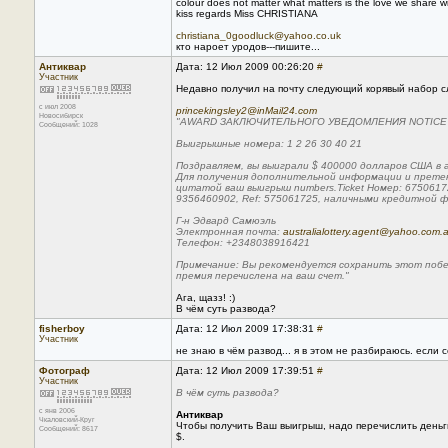
colour does not matter what matters is the love we share wi
kiss regards Miss CHRISTIANA
christiana_0goodluck@yahoo.co.uk
кто нароет уродов---пишите...
Антиквар
Дата: 12 Июл 2009 00:26:20
#
Участник
Недавно получил на почту следующий корявый набор с
с июл 2008
princekingsley2@inMail24.com
Новосибирск
"AWARD ЗАКЛЮЧИТЕЛЬНОГО УВЕДОМЛЕНИЯ NOTICE
Сообщений: 1028
Выигрышные номера: 1 2 26 30 40 21
Поздравляем, вы выиграли $ 400000 долларов США в 
Для получения дополнительной информации и претен
цитатой ваш выигрыш numbers.Ticket Номер: 6750617
9356460902, Ref: 575061725, наличными кредитной фай
Г-н Эдвард Самюэль
Электронная почта:
australialottery.agent@yahoo.com.
Телефон: +2348038916421
Примечание: Вы рекомендуется сохранить этот побе
премия перечислена на ваш счет."
Ага, щазз! :)
В чём суть развода?
fisherboy
Дата: 12 Июл 2009 17:38:31
#
Участник
не знаю в чём развод... я в этом не разбираюсь. если
Фотограф
Дата: 12 Июл 2009 17:39:51
#
Участник
В чём суть развода?
с янв 2006
Антиквар
Чкаловский-Круг
Чтобы получить Ваш выигрыш, надо перечислить деньги 
Сообщений: 8617
$.