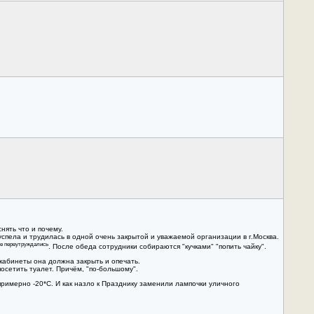
нять что и почему.
успела и трудилась в одной очень закрытой и уважаемой организации в г.Москва.
не переутруждались
. После обеда сотрудники собираются "кучками" "попить чайку".
 кабинеты она должна закрыть и опечать.
посетить туалет. Причём, "по-большому".
римерно -20*С. И как назло к Празднику заменили лампочки уличного