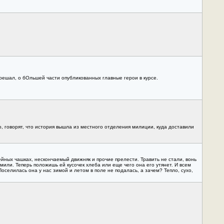
зрешал, о бОльшей части опубликованных главные герои в курсе.
о, говорят, что история вышла из местного отделения милиции, куда доставили
ейных чашках, нескончаемый движняк и прочие прелести. Травить не стали, вонь
или. Теперь положишь ей кусочек хлеба или еще чего она его утянет. И всем
оселилась она у нас зимой и летом в поле не подалась, а зачем? Тепло, сухо,