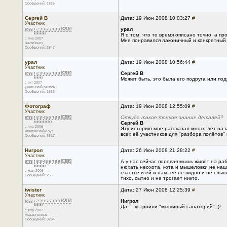
Сообщений: 1875
Сергей В
Дата: 19 Июн 2008 10:03:27
#
Участник
урал
Я о том, что то время описано точно, а п
с янв 2007
Мне понравился лаконичный и конкретный
Челябинск
Сообщений: 2847
урал
Дата: 19 Июн 2008 10:56:44
#
Участник
Сергей В
Может быть, это была его подруга или под
с окт 2007
уральский регион
Сообщений: 1863
Фотограф
Дата: 19 Июн 2008 12:55:09
#
Участник
Откуда такое тонкое знание деталей?
Сергей В
с янв 2006
Эту историю мне рассказал много лет наза
Чкаловский-Круг
всех её участников для "разбора полётов
Сообщений: 8617
Нигрол
Дата: 26 Июн 2008 21:28:22
#
Участник
А у нас сейчас полевая мышь живет на раб
нюхать неохота, кота и мышеловки не нашл
с мая 2005
счастье и ей и нам, ее не видно и не слы
Сообщений: 25
тихо, сытно и не трогает никто.
twister
Дата: 27 Июн 2008 12:25:39
#
Участник
Нигрол
Да ... устроили "мышиный санаторий" ;)!
с апр 2007
Архангельск
Сообщений: 3264