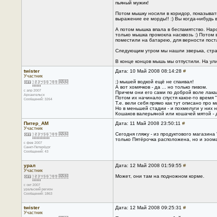
пьяный мужик!
Потом мышку носили в коридор, показывать
выражение ее морды!! :) Вы когда-нибудь 
А потом мышка впала в беспамятство. Наро
только мышка промокла насквозь :) Потом 
поместили на батарею, для верности постав
Следующим утром мы нашли зверька, страд
В конце концов мышь мы отпустили. На ули
twister
Дата: 10 Май 2008 08:14:28
#
Участник
;) мышей водкой ещё не спаивал!
А вот хомячков - да ... но только пивом.
с апр 2007
Причем они его сами по доброй воле лака
Архангельск
Потом их начинало спустя какое-то время "
Сообщений: 3264
Т.е. вели себя прямо как тут описано про мы
Но в меньшей стадии - и похмелуги у них 
Кошаков валерьяной или кошачей мятой - д
Питер_AM
Дата: 11 Май 2008 23:50:11
#
Участник
Сегодня гляжу - из продуктового магазина
только Пятёрочка расположена, но и зоомаг
с фев 2007
Санкт-Петербург
Сообщений: 43
урал
Дата: 12 Май 2008 01:59:55
#
Участник
Может, они там на подножном корме.
с окт 2007
уральский регион
Сообщений: 1863
twister
Дата: 12 Май 2008 09:25:31
#
Участник