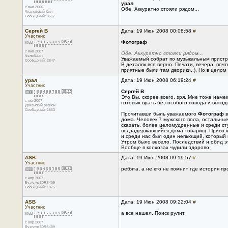
урал
с янв 2006
Обе. Аккуратно стояли рядом...
Чкаловский-Круг
Сообщений: 8617
Сергей В
Дата: 19 Июн 2008 00:08:58
#
Участник
Фотограф
с янв 2007
Обе. Аккуратно стояли рядом...
Челябинск
Уважаемый собрат по музыкальным пристра
Сообщений: 2847
В деталях все верно. Печати, вечера, поч
приятные были там дворики..). Но в целом -
урал
Дата: 19 Июн 2008 06:19:24
#
Участник
Сергей В
Это Вы, скорее всего, зря. Мне тоже наме
с окт 2007
готовых врать без особого повода и выгод
уральский регион
Сообщений: 1863
Прочитавши быль уважаемого
Фотограф
в
дома. Человек 7 мужского пола, остальные
сказать, более целомудренные и среди студ
подзадержавшийся дома товарищ. Привозит 
и среди нас был один непьющий, который и
Утром было весело. Последствий и обид э
Вообще в колхозах чудили здорово.
ASB
Дата: 19 Июн 2008 09:19:57
#
Участник
ребята, а не кто не помнит где история п
с апр 2007
Бузулук 50RS409
Сообщений: 1875
ASB
Дата: 19 Июн 2008 09:22:04
#
Участник
а все нашел. Поиск рулит.
с апр 2007
Бузулук 50RS409