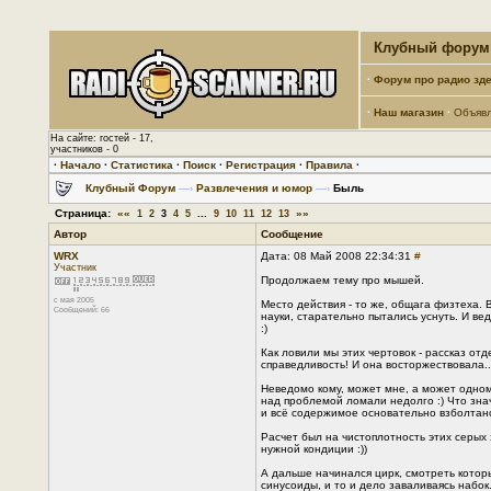
Клубный форум 
·
Форум про радио зде
·
Наш магазин
·
Объяв
На сайте: гостей - 17,
участников - 0
·
Начало
·
Статистика
·
Поиск
·
Регистрация
·
Правила
·
Клубный Форум
—›
Развлечения и юмор
—›
Быль
Страница:
««
...
»»
1
2
3
4
5
9
10
11
12
13
Автор
Сообщение
WRX
Дата: 08 Май 2008 22:34:31
#
Участник
Продолжаем тему про мышей.
с мая 2005
Место действия - то же, общага физтеха. 
Сообщений: 66
науки, старательно пытались уснуть. И ве
:)
Как ловили мы этих чертовок - рассказ отд
справедливость! И она восторжествовала..
Неведомо кому, может мне, а может одному
над проблемой ломали недолго :) Что зна
и всё содержимое основательно взболтано
Расчет был на чистоплотность этих серых 
нужной кондиции :))
А дальше начинался цирк, смотреть которы
синусоиды, и то и дело заваливаясь набок