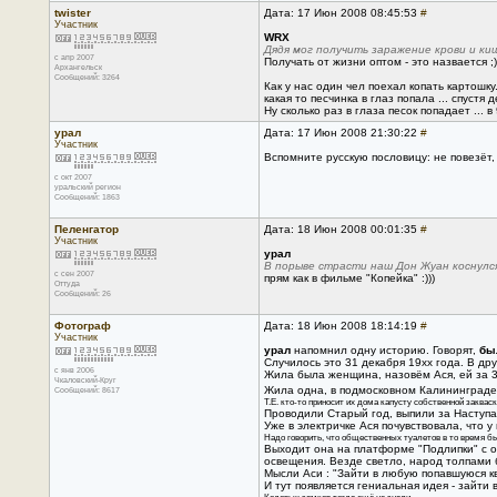
twister
Дата: 17 Июн 2008 08:45:53
#
Участник
WRX
Дядя мог получить заражение крови и киш
с апр 2007
Получать от жизни оптом - это назвается ;)
Архангельск
Сообщений: 3264
Как у нас один чел поехал копать картошку
какая то песчинка в глаз попала ... спустя
Ну сколько раз в глаза песок попадает ... в
урал
Дата: 17 Июн 2008 21:30:22
#
Участник
Вспомните русскую пословицу: не повезёт, 
с окт 2007
уральский регион
Сообщений: 1863
Пеленгатор
Дата: 18 Июн 2008 00:01:35
#
Участник
урал
В порыве страсти наш Дон Жуан коснулся
с сен 2007
прям как в фильме "Копейка" :)))
Оттуда
Сообщений: 26
Фотограф
Дата: 18 Июн 2008 18:14:19
#
Участник
урал
напомнил одну историю. Говорят,
бы
Случилось это 31 декабря 19хх года. В др
с янв 2006
Жила была женщина, назовём Ася, ей за 30
Чкаловский-Круг
Жила одна, в подмосковном Калининграде (
Сообщений: 8617
Т.Е. кто-то приносит их дома капусту собственной закваски
Проводили Старый год, выпили за Наступаю
Уже в электричке Ася почувствовала, что 
Надо говорить, что общественных туалетов в то время б
Выходит она на платформе "Подлипки" с о
освещения. Везде светло, народ толпами б
Мысли Аси : "Зайти в любую попавшуюся кв
И тут появляется гениальная идея - зайти 