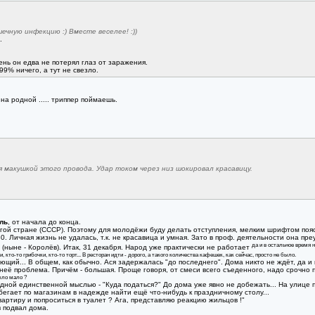
ечную инфекцию :) Вместе веселее! :))
.
.
 день он едва не потерял глаз от заражения.
 99% ничего, а тут не свезло.
на родной ..... триппер поймаешь.
 макушкой этого провода. Удар током через низ шокировал красавицу.
ль
, от начала до конца.
угой стране (CCCР). Поэтому для молодёжи буду делать отступления, мелким шрифтом пояс
. Личная жизнь не удалась, т.к. не красавица и умная. Зато в проф. деятельности она пре
да и в остальное время 
ныне - Королёв). Итак, 31 декабря. Народ уже практически не работает
, кто-то грибочки, кто-то торт... В ресторан идти - дорого, а такого количества кафешек, как сейчас, просто не было.
щий... В общем, как обычно. Ася задержалась "до последнего". Дома никто не ждёт, да и
у неё проблема. Причём - большая. Проще говоря, от смеси всего съеденного, надо срочно 
ыло мало ?
дной единственной мыслью - "Куда податься?" До дома уже явно не добежать... На улице п
егает по магазинам в надежде найти ещё что-нибудь к праздничному столу...
артиру и попроситься в туалет ? Ага, представляю реакцию жильцов !"
в подвал дома.