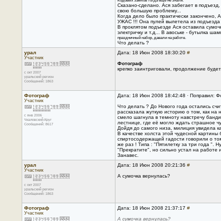
Кодовых замков тогда ещё не знали.
Сказано-сделано. Ася забегает в подъезд,
свою большую проблему...
Когда дело было практически закончено, Ася
УЖАС !!! Она пулей вылетела из подъезда
В проклятом подъезде Ася оставила сумочку
электричку и т.д... В авоське - бутылка ша
праздничный набор, давали на работе.
Что делать ?
урал
Дата: 18 Июн 2008 18:30:20
#
Участник
Фотограф
крепко заинтриговали, продолжение буде
с окт 2007
уральский регион
Сообщений: 1863
Фотограф
Дата: 18 Июн 2008 18:42:48 · Поправил: 
Участник
Что делать ? До Нового года остались счит
рассказала жуткую историю о том, как на 
с янв 2006
смело шагнула в темноту навстречу банди
Чкаловский-Круг
лестнице, где её могло ждать страшное ч
Сообщений: 8617
Дойдя до самого низа, милиция увидела 
В качестве холста этой чудесной картины 
спиртосодержащей гадости говорили о том,
же раз ! Типа : "Пятилетку за три года ". 
"Прекратите", но сильно устал на работе и
Занавес.
урал
Дата: 18 Июн 2008 20:21:36
#
Участник
А сумочка вернулась?
с окт 2007
уральский регион
Сообщений: 1863
Фотограф
Дата: 18 Июн 2008 21:37:17
#
Участник
А сумочка вернулась?