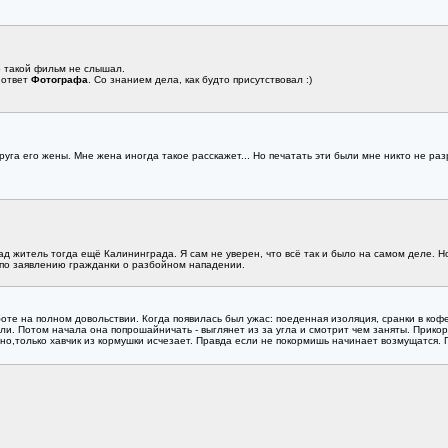
ро такой фильм не слышал.
 ответ
Фотографа
. Со знанием дела, как будто присутствовал :)
руга его жены. Мне жена иногда такое расскажет... Но печатать эти были мне никто не ра
д житель тогда ещё Калининграда. Я сам не уверен, что всё так и было на самом деле. Н
" по заявлению гражданки о разбойном нападении.
оте на полном довольствии. Когда появилась был ужас: поеденная изоляция, сранки в коф
и. Потом начала она попрошайничать - выглянет из за угла и смотрит чем заняты. Прикорм
шно,только хавчик из кормушки исчезает. Правда если не покормишь начинает возмущатся. П