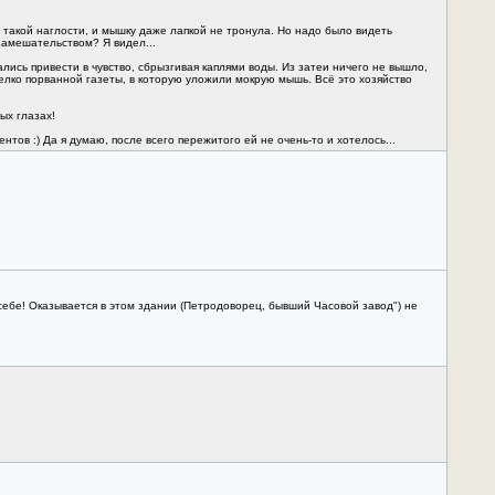
т такой наглости, и мышку даже лапкой не тронула. Но надо было видеть
замешательством? Я видел...
лись привести в чувство, сбрызгивая каплями воды. Из затеи ничего не вышло,
елко порванной газеты, в которую уложили мокрую мышь. Всё это хозяйство
ых глазах!
ов :) Да я думаю, после всего пережитого ей не очень-то и хотелось...
 себе! Оказывается в этом здании (Петродоворец, бывший Часовой завод") не