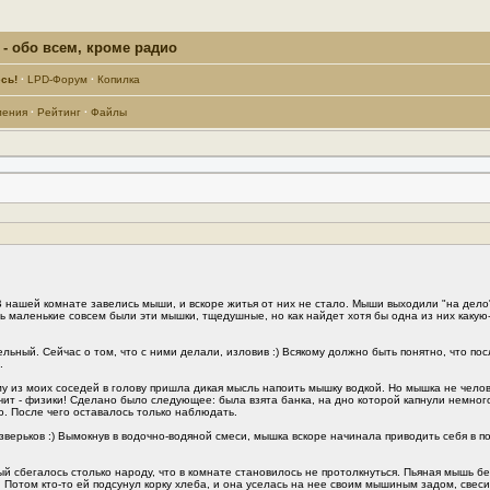
- обо всем, кроме радио
сь!
·
LPD-Форум
·
Копилка
ления
·
Рейтинг
·
Файлы
В нашей комнате завелись мыши, и вскоре житья от них не стало. Мыши выходили "на дело"
дь маленькие совсем были эти мышки, тщедушные, но как найдет хотя бы одна из них какую-н
ельный. Сейчас о том, что с ними делали, изловив :) Всякому должно быть понятно, что по
.
 из моих соседей в голову пришла дикая мысль напоить мышку водкой. Но мышка не человек -
чит - физики! Сделано было следующее: была взята банка, на дно которой капнули немног
. После чего оставалось только наблюдать.
зверьков :) Вымокнув в водочно-водяной смеси, мышка вскоре начинала приводить себя в пор
й сбегалось столько народу, что в комнате становилось не протолкнуться. Пьяная мышь б
. Потом кто-то ей подсунул корку хлеба, и она уселась на нее своим мышиным задом, свеси