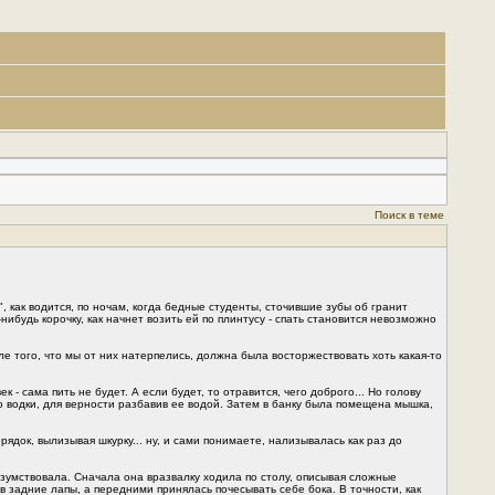
Поиск в теме
, как водится, по ночам, когда бедные студенты, сточившие зубы об гранит
ибудь корочку, как начнет возить ей по плинтусу - спать становится невозможно
сле того, что мы от них натерпелись, должна была восторжествовать хоть какая-то
 сама пить не будет. А если будет, то отравится, чего доброго... Но голову
о водки, для верности разбавив ее водой. Затем в банку была помещена мышка,
ядок, вылизывая шкурку... ну, и сами понимаете, нализывалась как раз до
езумствовала. Сначала она вразвалку ходила по столу, описывая сложные
в задние лапы, а передними принялась почесывать себе бока. В точности, как