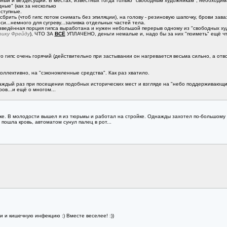
ный и вездесущий. В местах, известных тогда только "свободным художникам", необходи
ные" (как за несколько
оступные.
брить (чтоб гипс потом снимать без эпиляции), на голову - резиновую шапочку, брови зава
си...немного для сугреву...заливка отдельных частей тела.
азведённая порция гипса выработана и нужен небольшой перерыв одному из "свободных худо
рику Фрейду
), ЧТО ЗА
ВСЁ
УПЛАЧЕНО, деньги немалые и, надо бы за них "поиметь" ещё что
что гипс очень горячий (действительно при застывании он нагревается весьма сильно, а от
коллективно, на "сэкономленные средства". Как раз хватило.
каждый раз при посещении подобных исторических мест и взгляде на "небо поддерживающих
ов...и ещё о многом...
ке. В молодости вышел я из тюрьмы и работал на стройке. Однажды захотел по-большому и
 пошла кровь, автоматом сунул палец в рот...
и и кишечную инфекцию :) Вместе веселее! :))