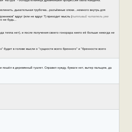
мая "натура" - обладательница древнейшей профессии была найдена.
зелинить, дыхательная трубочка...разъёмные опоки...немного внутрь для
жников" вдруг (или не вдруг ?) приходит мысль (
пытливый читатель уже
 ни будь...
вода тепла нет), и после получения своего гонорара никто её больше никогда не
" будит в голове мысли о "сущности всего бренного" и "бренности всего
 пошёл в деревянный туалет. Справил нужду, бумаги нет, вытер пальцем, да