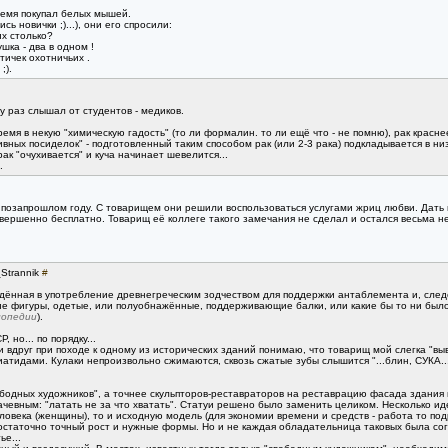
ремя покупал белых мышей.
 новички ;)...), они его спросили:
х столько?
ушка - два в одном !
ичек охотничьих .
;).
ру раз слышал от студентов - медиков.
мя в некую "химическую гадость" (то ли формалин. то ли ещё что - не помню), рак краснее
вных посиделок" - подготовленный таким способом рак (или 2-3 рака) подкладывается в низ
рак "очухивается" и куча начинает шевелится...
.
позапрошлом году. С товарищем они решили воспользоваться услугами жриц любви. Дать 
вершенно бесплатно. Товарищ её коллеге такого замечания не сделал и остался весьма н
_Strannik
#
ённая в употребление древнегреческим зодчеством для поддержки антаблемента и, следо
е фигуры, одетые, или полуобнажённые, поддерживающие балки, или какие бы то ни было
лопедии
).
 но... по порядку...
и вдруг при походе к одному из исторических зданий понимаю, что товарищ мой слегка "в
атидами. Кулаки непроизвольно сжимаются, сквозь сжатые зубы слышится "...блин, СУКА..."
бодных художников", а точнее скульпторов-реставраторов на реставрацию фасада здания в
ачевным: "латать не за что хватать". Статуи решено было заменить целиком. Несколько и
ловека (женщины), то и исходную модель (для экономии времени и средств - работа то подр
остаточно точный рост и нужные формы. Но и не каждая обладательница таковых была согл
е...