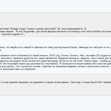
стиям! Откуда такое тонкое знание деталей? Эх, разочаровываете :D
товые ящики.. Те же Подлипки, где были ведомственные гостиницы этих п/я (я любил остана
 "ирония судьбы 3"...
кали, что якобы есть какой-то фильм на тему рассказанной были. Никогда не смотрел и не
ы.
спомнил нечто близкое из своей жизни. 1974 год. Осень. Колхоз. Нас, человек 18 студент
 женского. Никаких удобств нет, даже кроватей. Выдали матрасы, одеяла, так и спали все 
енток нетрудно было встретить девственницу. Но речь не об этом. Через пару - тройку дне
20-литровую канистру разливного портвейна. И начинается лихая пьянка без участия дам. 
 рассказал, что случилось ночью. Одному из компании видимо сильно захотелось писать, 
то происшествие не повлекло.
ро то как мужики мышепуг на деревне в сарае испытывали. Там еще и теща была! Вот помн