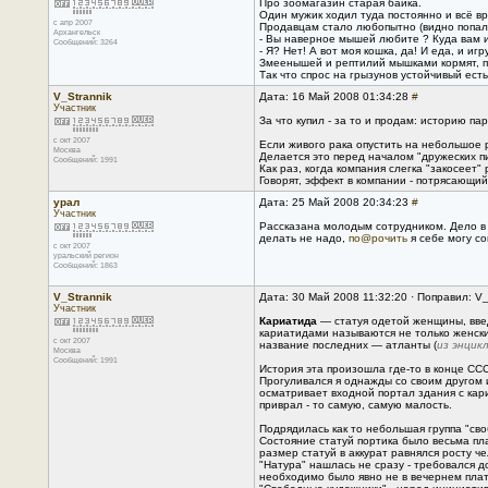
Про зоомагазин старая байка.
Один мужик ходил туда постоянно и всё в
с апр 2007
Продавцам стало любопытно (видно попались
Архангельск
- Вы наверное мышей любите ? Куда вам и
Сообщений: 3264
- Я? Нет! А вот моя кошка, да! И еда, и игр
Змеенышей и рептилий мышками кормят, пт
Так что спрос на грызунов устойчивый есть 
V_Strannik
Дата: 16 Май 2008 01:34:28
#
Участник
За что купил - за то и продам: историю па
с окт 2007
Если живого рака опустить на небольшое ре
Москва
Делается это перед началом "дружеских пи
Сообщений: 1991
Как раз, когда компания слегка "закосеет" 
Говорят, эффект в компании - потрясающий
урал
Дата: 25 Май 2008 20:34:23
#
Участник
Рассказана молодым сотрудником. Дело в 
делать не надо,
по@рочить
я себе могу со
с окт 2007
уральский регион
Сообщений: 1863
V_Strannik
Дата: 30 Май 2008 11:32:20 · Поправил: V
Участник
Кариатида
— статуя одетой женщины, введ
кариатидами называются не только женски
с окт 2007
название последних — атланты (
из энцик
Москва
Сообщений: 1991
История эта произошла где-то в конце СССР,
Прогуливался я однажды со своим другом 
осматривает входной портал здания с кари
приврал - то самую, самую малость.
Подрядилась как то небольшая группа "сво
Состояние статуй портика было весьма пл
размер статуй в аккурат равнялся росту че
"Натура" нашлась не сразу - требовался д
необходимо было явно не в вечернем плать