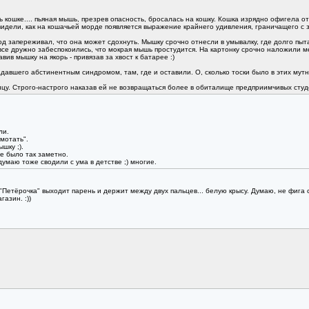
 кошке.... пьяная мышь, презрев опасность, бросалась на кошку. Кошка изрядно офигела о
видели, как на кошачьей морде появляется выражение крайнего удивления, граничащего с 
д запереживал, что она может сдохнуть. Мышку срочно отнесли в умывалку, где долго пыта
все дружно забеспокоились, что мокрая мышь простудится. На картонку срочно наложили м
ив мышку на якорь - привязав за хвост к батарее :)
авшего абстинентным синдромом, там, где и оставили. О, сколько тоски было в этих мутн
цу. Строго-настрого наказав ей не возвращаться более в обиталище предприимчивых студент
ли.
мотать".
шку ;).
не было так заметно.
умаю тоже сводили с ума в детстве ;) многие.
 "Петёрочка" выходит парень и держит между двух пальцев... белую крысу. Думаю, не фига
азин. :))