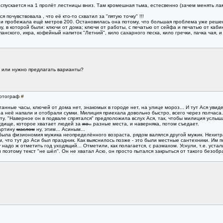
 спускается на 1 пролёт лестницы вниз. Там кромешная тьма, естесвенно (зачем менять лам
 почувствовала , что её кто-то схватил за "пятую точку" !!!
 и пробежала ещё метров 200. Остановилась она потому, что большая проблема уже реше
, в которой были: ключи от дома; ключи от работы, с печатью от сейфа и печатью от кабин
мпанского, икра, кофейный напиток "Летний", кило сахарного песка, кило гречки, пачка чая, и 
т или нужно предлагать варианты?
Фотограф
#
анные часы, ключей от дома нет, знакомых в городе нет, на улице мороз... И тут Ася увид
на неё напали и отобрали сумки. Милиция приехала довольно быстро, всего через полчаса
ту. "Наверное он в подвале спрятался" предположила вслух Ася, так, чтобы милиция услы
удище, которое хватает людей за
жо..
разные места, и наверняка, потом съедает.
картину
маслом
ну, этим... Асиным...
была физиономия мужика неопределённого возраста, рядом валялся другой мужик. Нехитрая
 что тут до Аси был праздник. Как выяснилось позже - это были местные сантехники. Им п
Ну надо ж отметить год уходящий... Отметили, как полагается, с размахом. Уснули, т.е. устал
 поэтому текст "не шёл". Он не хватал Асю, он просто пытался закрыться от такого безобра