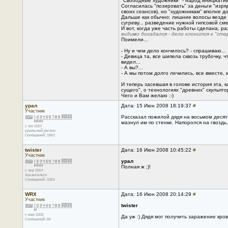
"Свободные художники" - народ инициатив
Согласилась "позировать" за деньги "изряд
своих сеансов), но "художникам" вполне д
Дальше как обычно: лишние волосы везде с
сугреву... разведение нужной гипсовой сме
И вот, когда уже часть работы сделана, р
видимо догадался - дело клонится к "ста
Поимели...
- Ну и чем дело кончилось? - спрашиваю...
- Девица та, все шипела сквозь трубочку, 
видел...
- А вы?...
- А мы потом долго лечились, все вместе, 
И теперь засевшая в голове история эта, 
сущего", о технологиях "древних" скульптор
Чего и Вам желаю :-)
урал
Дата: 15 Июн 2008 18:19:37
#
Участник
Рассказал пожилой дядя на восьмом десят
мазнул им по стенке. Напоролся на гвоздь,
с окт 2007
уральский регион
Сообщений: 1863
twister
Дата: 16 Июн 2008 10:45:22
#
Участник
урал
Полная ж ;)!
с апр 2007
Архангельск
Сообщений: 3264
WRX
Дата: 16 Июн 2008 20:14:29
#
Участник
twister
с мая 2005
Да уж :) Дядя мог получить заражение кров
Сообщений: 66