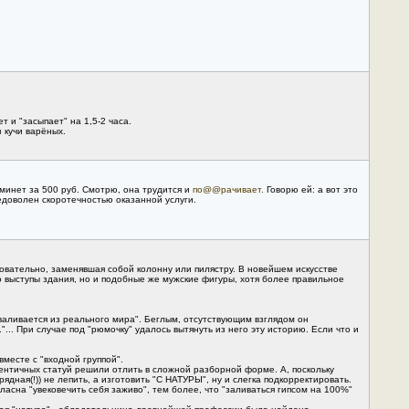
т и "засыпает" на 1,5-2 часа.
 кучи варёных.
минет за 500 руб. Смотрю, она трудится и
по@@рачивает.
Говорю ей: а вот это
едоволен скоротечностью оказанной услуги.
вательно, заменявшая собой колонну или пилястру. В новейшем искусстве
 выступы здания, но и подобные же мужские фигуры, хотя более правильное
ываливается из реального мира". Беглым, отсутствующим взглядом он
... При случае под "рюмочку" удалось вытянуть из него эту историю. Если что и
месте с "входной группой".
дентичных статуй решили отлить в сложной разборной форме. А, поскольку
ядная(!)) не лепить, а изготовить "С НАТУРЫ", ну и слегка подкорректировать.
асна "увековечить себя заживо", тем более, что "заливаться гипсом на 100%"