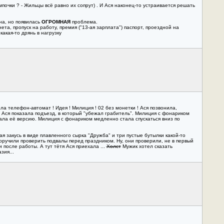
почки ? - Жильцы всё равно их сопрут) . И Ася наконец-то устраивается решать
на, но появилась
ОГРОМНАЯ
проблема.
ета, пропуск на работу, премия ("13-ая зарплата") паспорт, проездной на
какая-то дрянь в нагрузку
ела телефон-автомат ! Идея ! Милиция ! 02 без монетки ! Ася позвонила,
. Ася показала подъезд, в который "убежал грабитель". Милиция с фонариком
шала её версию. Милиция с фонариком медленно стала спускаться вниз по
 закусь в виде плавленного сырка "Дружба" и три пустые бутылки какой-то
оручили проверить подвалы перед праздником. Ну, они проверили, не в первый
и после работы. А тут тётя Ася приехала ...
Холст
Мужик хотел сказать
зия...