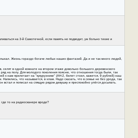
вливаться на 3-й Самотечной, если память не подводит, уж больно тихие и
 слыхал. Жизнь гораздо богаче любых наших фантазий. Да и не так много людей,
ов, селят в одной комнате на втором этаже довольно большого деревенского
в ряд на полу. Для молодого поколения поясню, что отношения тогда были, так
й к нам прилетает на "кукурузнике" (АН-2, билет стоил, кажется, 9 рублей) наш
Напились, что называется, в хлам. Надо сказать, что в семье не без урода, так
он встал и пописал на спящую рядом девушку и преспокойно улёгся досыпать.
ю где то на радиосканере вроде?