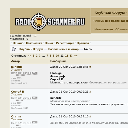
Клубный форум - 
·
Форум про радио здес
·
Наш магазин
·
Объявле
На сайте: гостей - 13,
участников - 0
·
Начало
·
Статистика
·
Поиск
·
Регистрация
·
Правила
·
Клубный Форум
—›
Развлечения и юмор
—›
Быль
Страница:
««
...
»»
1
2
3
7
8
9
10
11
12
13
Автор
Сообщение
minorite
Дата: 20 Окт 2010 23:53:46
#
Участник
Elabuga
Фотограф
с янв 2009
Сергей В
Сколково
Меня вот это насторожило:
договорился встретиться 
Сообщений: 826
Сергей В
Дата: 21 Окт 2010 00:05:21
#
Участник
minorite
Меня вот это насторожило....
с янв 2007
Так вот почему ты сам не пришел, а кавказца прислал! 
Челябинск
Сообщений: 2847
Статик
Дата: 21 Окт 2010 00:24:10
#
Участник
За 10 мин до встречи ко мне подошел кавказец, кивну
с июл 2006