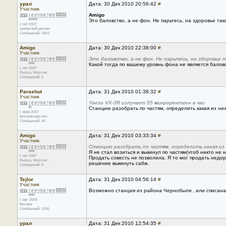
урал
Дата: 30 Дек 2010 20:56:42
#
Участник
Amigo
Это баловство, а не фон. Не парьтесь, на здоровье так
с окт 2007
уральский регион
Сообщений: 1863
Amigo
Дата: 30 Дек 2010 22:38:00
#
Участник
Это баловство, а не фон. Не парьтесь, на здоровье 
Какой тогда по вашему уровнь фона не является балов
с окт 2007
Russia, Moscow
Сообщений: 6
Parashut
Дата: 31 Дек 2010 01:38:32
#
Участник
Yaesu VX-3R излучает 55 микрорентген в час
Станцию разобрать по частям, определить какая из ни
с фев 2007
Московская обл.
Сообщений: 46
Amigo
Дата: 31 Дек 2010 03:33:34
#
Участник
Станцию разобрать по частям, определить какая из
Я не стал возиться и выкинул по частям(чтоб никто не 
с окт 2007
Продать совесть не позволила. Я то мог продать недор
Russia, Moscow
решение выкинуть сабж.
Сообщений: 6
Tejlor
Дата: 31 Дек 2010 04:56:14
#
Участник
Возможно станция из района Чернобыля , или списана 
с авг 2008
Москва
Сообщений: 1336
урал
Дата: 31 Дек 2010 12:54:35
#