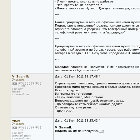
- У меня локательная сеть не работает.
- Что, простите, не работает ?
- Локательная сеть. Ну это... Где два телевизора, там к
***
Более продвинутый в технике офисный планктон мужско
Подключает к телефонной розетке, сильно удивляется,
офисного планктона уверены, что телефонный номер "н
телефонной розетке что-то типа "подзарядки".
***
Продвинутый в технике офисный планктон мужского род
телефонный звонок и не бегать к соседнему рабочему с
аппарат в гнездо "TЕL". Результат: городская АТС авт
***
Молодая "планктонка" жалуется: "У меня компьютер не
открываются Одноклассники".
V_Strannik
Дата: 01 Июн 2011 18:17:48
#
Участник
Отрегулировал велосипед, решил немного проехаться 
Проезжаю мимо группы женщин в белых халатах, возл
с окт 2007
Все стоят курят.
Москва
Из группы кто-то говорит:
Сообщений: 1991
- Какой велосипед! Мне б такой.
Велосипед далеко не новый, отвечаю с ходу:
- Да забирайте хоть сейчас! Сколько дадите?
От ответа чуть не рухнул ...
- ДВА РАЗА!!!
...
урал
Дата: 01 Июн 2011 18:25:43
#
Участник
V_Strannik
Видимо Вы им приглянулись.)))))
с окт 2007
уральский регион
Сообщений: 1863