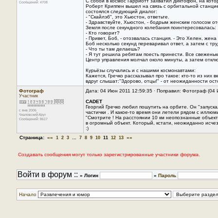
С собой в космос Гарриотт захватил диктофон, на кот
Сообщений: 4708
Роберт Криппен вышел на связь с орбитальной станцие
состоялся следующий диалог:
- "Скайлэб", это Хьюстон, ответьте.
- Здравствуйте, Хьюстон, - бодрым женским голосом ото
Земля после секундного колебания поинтересовалась:
- Кто говорит?
- Привет, Боб, - отозвалась станция. - Это Хелен, жена
Боб несколько секунд переваривал ответ, а затем с тр
- Что ты там делаешь?
- Я тут решила ребятам поесть принести. Все свеженько
Центр управления молчал около минуты, а затем отклю
Курьёзы случались и с нашими космонавтами:
Кажется, Гречко рассказывал про такое: кто-то из них
вдруг слышат:"Здорово, отцы!" - от неожиданности осто
Фотограф
Дата: 04 Июн 2011 12:59:35 · Поправил: Фотограф (04
Участник
CADET
Георгий Гречко любил пошутить на орбите. Он "запуск
с янв 2006
частички . И какое-то время они летели рядом с иллю
Чкаловский-Круг
"Смотрите ! На расстоянии 10 км неопознанные объекты
Сообщений: 8617
в огромный объект. Который, кстати, неожиданно исчез
:)
Страница:
««
...
»»
1
2
3
7
8
9
10
11
12
13
Создавать сообщения могут только зарегистрированные участники форума.
Войти в форум ::
» Логин
»
Пароль
Начало