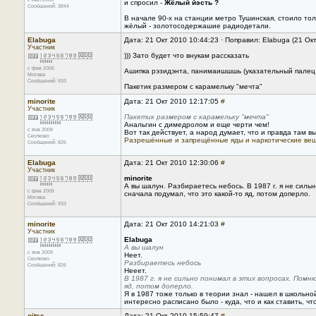
и спросил -
Жёлый йэсть ?
Сообщений: 3844
В начале 90-х на станции метро Тушинская, стоило тол
жёлый - золотосодержашие радиодетали.
Elabuga
Дата: 21 Окт 2010 10:44:23 · Поправил: Elabuga (21 Ок
Участник
))) Зато будет что внукам рассказать
с фев 2005
Ашипка рэзидэнта, панимаишшшь (указательный палец о
Москва
Сообщений: 933
Пакетик размером с карамельку "мечта"
minorite
Дата: 21 Окт 2010 12:17:05
#
Участник
Пакетик размером с карамельку "мечта"
Анальгин с димедролом и еще черти чем!
с янв 2009
Вот так действует, а народ думает, что и правда там в
Сколково
Разрешённые и запрещённые яды и наркотические вещ
Сообщений: 826
Elabuga
Дата: 21 Окт 2010 12:30:06
#
Участник
minorite
А вы шалун. Разбираетесь небось. В 1987 г. я не сильн
с фев 2005
сначала подумал, что это какой-то яд, потом доперло.
Москва
Сообщений: 933
minorite
Дата: 21 Окт 2010 14:21:03
#
Участник
Elabuga
А вы шалун
с янв 2009
Неет.
Сколково
Разбираетесь небось
Сообщений: 826
Нееет.
В 1987 г. я не сильно понимал в этих вопросах. Помню
яд, потом доперло.
Я в 1987 тоже только в теории знал - нашел в школьно
интересно расписано было - куда, что и как ставить, что
oitss
Дата: 21 Окт 2010 15:59:47
#