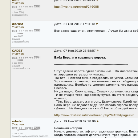
Участник
http://nvo.ng.ru/printed/246088
с фев 2004
Сообщений: 91
dizelist
Дата: 21 Окт 2010 17:11:18
#
Участник
Все равно садист он, этот полкан... Лучше бы уж на с
с янв 2006
Самара
Сообщений: 392
CADET
Дата: 07 Ноя 2010 23:58:57
#
Участник
Баба Вера, я и кованные ворота.
с авг 2006
--------------------------------------------------------------------------------
Самара
Сообщений: 4708
Я тут давеча ворота сделал кованные... За многолетн
от хорошего ветра могли упасть...
Так вот... Повесил я их, а подкрасить не успел. Стемнел
Утром вышел с пивком, с кисточками, сел на табуретку 
наклюкалась. Вообще-то, должен заметить, что раньше
Спилась...
Ну, да ладно. Сижу, крашу... Слышу - остановилась сзад
- И не стыдно тебе, здоровому бугаю, на этого бандю
ответил,
- Тёть Вера, дык это ж я и есть, Цырульников. Какой же
Баба Вера, не подавая виду , что попала впросак проб
- Даааа... Не бандюга ты - жлоб! Нет чтоб людей нанять
http://www.obshelit.su/showthread.php?t=453&page=26
arbalet
Дата: 19 Ноя 2010 07:28:06
#
Участник
Реальная история.
Начало девяностых, афгано-таджикская граница. Весна
с окт 2010
Когда пилотам скажем делать нечего, трое бравых "ко
Санкт-Петербург/KP50DA 50RS033