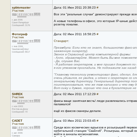
spbtvmaster
Дата: 01 Июн 2011 20:38:23
#
Участник
Все эти "реальные случаи" демонстрируют прежде всег
с дек 2006
А новые телефоны в офисе, это которые IP-шные дейст
Санкт-Петербург
розетку локалки.
Сообщений: 3176
Фотограф
Дата: 02 Июн 2011 16:58:25
#
Участник
Стандарт
:
с янв 2006
Прeамбула: Если кто не знает, большинство факс-а
Чкаловский-Круг
зажженную сигарету).
Сообщений: 8617
Звонок в Сервисный центр компьютерной фирмы:
- Алло, здравствуйте. Может быть Вы мне поможет
- Да, слушаю Вас.
- Я работаю секретарем, и мне пришел документ по ф
я его утюжком прогладила. Не подскажите как назад
"Главному технологу ремонтировал факс, сделал, для
очень удивился, ее увидев, и отнес к секретарю со с
генеральному директору. Генеральный директор пост
поинтересоваться, что же там написано и что ему д
Вот сижу и думаю, хорошо что она в бухгалтерию не 
SHREK
Дата: 02 Июн 2011 17:12:29
#
Участник
факсы ваще занятная весчь! люди развлекались отправ
паламался!
с ноя 2003
Ростов-на-Дону
ещё из факсов сканеры делали.
Сообщений: 70
CADET
Дата: 03 Июн 2011 23:03:45
#
Участник
Среди всех космических курьезов и розыгрышей первое
орбитальной станции "Скайлэб". Розыгрыш, который 
с авг 2006
войти в анналы космонавтики.
Самара