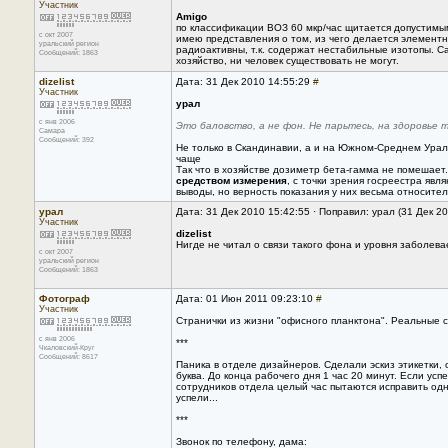
Участник
Amigo
по классификации ВОЗ 60 мкр/час щитается допустимым
с окт 2007
имею представления о том, из чего делается элемент
уральский регион
радиоактивны, т.к. содержат нестабильные изотопы. С
Сообщений: 1863
хозяйство, ни человек существовать не могут.
dizelist
Дата: 31 Дек 2010 14:55:29
#
Участник
урал
с янв 2006
Это баловство, а не фон. Не парьтесь, на здоровье 
Самара
Сообщений: 392
Не только в Скандинавии, а и на Южном-Среднем Ура
чаще
Так что в хозяйстве дозиметр бета-гамма не помешае
средством измерения
, с точки зрения госреестра явл
выводы, но верность показания у них весьма относител
урал
Дата: 31 Дек 2010 15:42:55 · Поправил: урал (31 Дек 2
Участник
dizelist
Нигде не читал о связи такого фона и уровня заболева
с окт 2007
уральский регион
Сообщений: 1863
Фотограф
Дата: 01 Июн 2011 09:23:10
#
Участник
Странички из жизни "офисного планктона". Реальные с
с янв 2006
***
Чкаловский-Круг
Сообщений: 8617
Паника в отделе дизайнеров. Сделали эскиз этикетки, 
буква. До конца рабочего дня 1 час 20 минут. Если усп
сотрудников отдела целый час пытаются исправить одн
успели...
***
Звонок по телефону, дама: