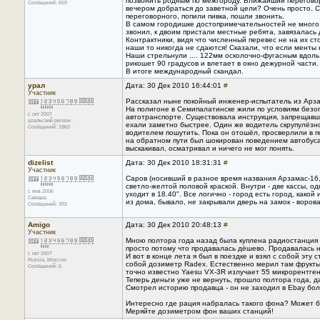
позвонить родным по межгороду. Ближайший переговор
Сообщений: 659
вечером добраться до заветной цели? Очень просто. Се
переговорного, попили пивка, пошли звонить.
В самом городишке достопримечательностей не много -
звонил, к двоим пристали местные ребята, завязалась
Контрактники, видя что численный перевес не на их с
наши то никогда не сдаются! Сказали, что если менты 
Наши стрельнули .... 122мм осколочно-фугасным вдоль
рикошет 90 градусов и влетает в окно дежурной части.
В итоге международный скандал.
урал
Дата: 30 Дек 2010 16:44:01
#
Участник
Рассказал ныне покойный инженер-испытатель из Арза
На полигоне в Семипалатинске жили по условиям безоп
с окт 2007
автотранспорте. Существовала инструкция, запрещавш
уральский регион
ехали заметно быстрее. Один же водитель скрупулёзн
Сообщений: 1863
водителем пошутить. Пока он отошёл, просверлили в по
на обратном пути был шокирован поведением автобуса
выскакивал, осматривал и ничего не мог понять.
dizelist
Дата: 30 Дек 2010 18:31:31
#
Участник
Саров (носивший в разное время названия Арзамас-16
светло-желтой половой краской. Внутри - две кассы, од
с янв 2006
уходит в 18.40". Все логично - город есть город, како
Самара
из дома, бывало, не закрывали дверь на замок - ворова
Сообщений: 392
Amigo
Дата: 30 Дек 2010 20:48:13
#
Участник
Мною полтора года назад была куплена радиостанция Ya
просто потому что продавалась дёшево. Продавалась н
с окт 2007
И вот в конце лета я был в поездке и взял с собой эт
Russia, Moscow
собой дозиметр Radex. Естественно мерил там фрукты 
Сообщений: 6
точно известно Yaesu VX-3R излучает 55 микрорентген 
Теперь деньги уже не вернуть, прошло полтора года, д
Смотрел историю продавца - он не заходил в Ebay боль
Интересно где рация набралась такого фона? Может бр
Меряйте дозиметром фон ваших станций!