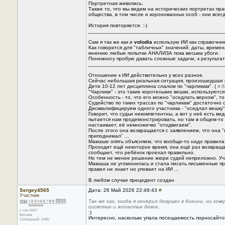
Портретная живопись.
Также то, что мы видим на исторических портретах пра
общества, в том числе и коронованных особ - они всег
История повторяется. :-)
_____________________________________________
Сам я так же как и
volodia
использую ИИ как справочник
Как говорится для "табличных" значений: даты, времен
мнению любые попытки АНАЛИЗА пока весьма убоги.
Понемногу пробую давать сложные задачи, к результа
_____________________________________________
Отношение к ИИ действительно у всех разное.
Сейчас небольшая реальная ситуация, произошедшая 
Дети 10-12 лет дисциплина слалом по "чарликам". (
я 
"Чарлики" - это такие коротенькие вешки, используются
Особенность - то, что его можно "оседлать верхом", то
Судейство по таких трассах по "чарликам" достаточно
Дисквалифицируем одного участника - "оседлал вешку" 
Говорит, что судьи некомпетентны, а вот у неё есть вид
пытается нам продемонстрировать, но там в общем-то 
настаивает, её немножечко "отодвигаем".
После этого она возвращается с заявлением, что она 
приподнимал" ...
Мамаше опять объясняем, что вообще-то надо правила п
Проходит ещё некоторое время, она ещё раз возвращае
сообщает, что ребёнок проехал правильно.
Но тем не менее решение жюри судей непреложно. Уч
Мамаша не угомонилась и стала писать письменные пр
правил не знает но уповает на ИИ ...
В любом случае прецедент создан
Sergey4565
Дата: 26 Май 2026 22:49:43
#
Участник
Так же как, когда я генерил девушек в бикини, ни к
сисястых и жопастых девок..
с сен 2007
:)
Москва
Интересно, насколько упала посещаемость порносайтов
Сообщений: 2485