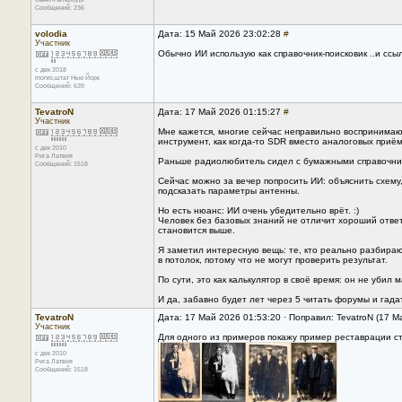
Сообщений: 236
volodia
Дата: 15 Май 2026 23:02:28
#
Участник
Обычно ИИ использую как справочник-поисковик ..и ссы
с дек 2018
monro,штат Нью Йорк
Сообщений: 639
TevatroN
Дата: 17 Май 2026 01:15:27
#
Участник
Мне кажется, многие сейчас неправильно воспринимают 
инструмент, как когда-то SDR вместо аналоговых приём
с дек 2010
Рига Латвия
Раньше радиолюбитель сидел с бумажными справочникам
Сообщений: 1518
Сейчас можно за вечер попросить ИИ: объяснить схему
подсказать параметры антенны.
Но есть нюанс: ИИ очень убедительно врёт. :)
Человек без базовых знаний не отличит хороший ответ
становится выше.
Я заметил интересную вещь: те, кто реально разбирают
в потолок, потому что не могут проверить результат.
По сути, это как калькулятор в своё время: он не убил
И да, забавно будет лет через 5 читать форумы и гада
TevatroN
Дата: 17 Май 2026 01:53:20 · Поправил: TevatroN (17 М
Участник
Для одного из примеров покажу пример реставрации с
с дек 2010
Рига Латвия
Сообщений: 1518