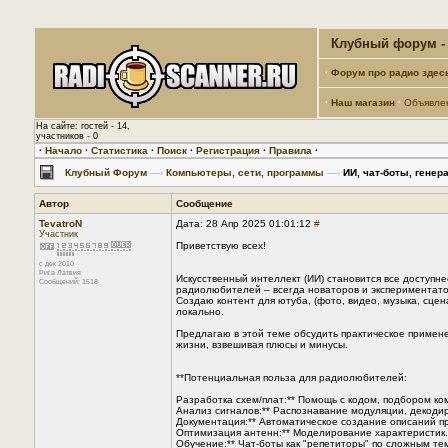
Клубный форум - 
·
Форум про радио здес
·
Наш магазин
·
Объявле
На сайте: гостей - 14,
участников - 0
·
Начало
·
Статистика
·
Поиск
·
Регистрация
·
Правила
·
Клубный Форум
—›
Компьютеры, сети, программы
—›
ИИ, чат-боты, генер
Автор
Сообщение
TevatroN
Дата: 28 Апр 2025 01:01:12
#
Участник
Приветствую всех!
с дек 2010
Рига Латвия
Искусственный интеллект (ИИ) становится все доступн
Сообщений: 1518
радиолюбителей – всегда новаторов и экспериментатор
Создаю контент для ютуба, (фото, видео, музыка, сцен
локально.
Предлагаю в этой теме обсудить практическое применение
жизни, взвешивая плюсы и минусы.
**Потенциальная польза для радиолюбителей:
Разработка схем/плат:** Помощь с кодом, подбором ко
Анализ сигналов:** Распознавание модуляции, декоди
Документация:** Автоматическое создание описаний пр
Оптимизация антенн:** Моделирование характеристик.
Обучение:** Чат-боты как "репетиторы" по сложным те