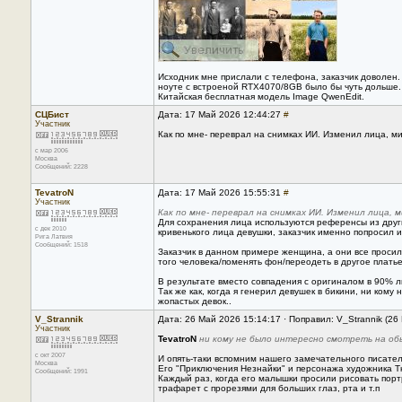
Исходник мне прислали с телефона, заказчик доволен
ноуте с встроеной RTX4070/8GB было бы чуть дольше.
Китайская бесплатная модель Image QwenEdit.
СЦБист
Дата: 17 Май 2026 12:44:27
#
Участник
Как по мне- переврал на снимках ИИ. Изменил лица, м
с мар 2006
Москва
Сообщений: 2228
TevatroN
Дата: 17 Май 2026 15:55:31
#
Участник
Как по мне- переврал на снимках ИИ. Изменил лица, 
Для сохранения лица используются референсы из други
с дек 2010
кривенького лица девушки, заказчик именно попросил 
Рига Латвия
Сообщений: 1518
Заказчик в данном примере женщина, а они все проси
того человека/поменять фон/переодеть в другое платье/
В результате вместо совпадения с оригиналом в 90% 
Так же как, когда я генерил девушек в бикини, ни ком
жопастых девок..
V_Strannik
Дата: 26 Май 2026 15:14:17 · Поправил: V_Strannik (26
Участник
TevatroN
ни кому не было интересно смотреть на обы
с окт 2007
И опять-таки вспомним нашего замечательного писател
Москва
Его "Приключения Незнайки" и персонажа художника 
Сообщений: 1991
Каждый раз, когда его малышки просили рисовать пор
трафарет с прорезями для больших глаз, рта и т.п