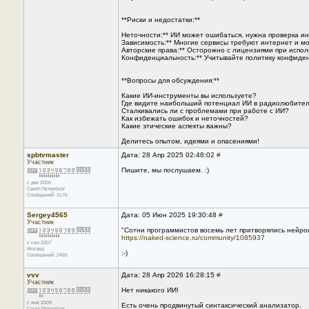
**Риски и недостатки:**
Неточности:** ИИ может ошибаться, нужна проверка и
Зависимость:** Многие сервисы требуют интернет и мо
Авторские права:** Осторожно с лицензиями при испо
Конфиденциальность:** Учитывайте политику конфиде
**Вопросы для обсуждения:**
Какие ИИ-инструменты вы используете?
Где видите наибольший потенциал ИИ в радиолюбител
Сталкивались ли с проблемами при работе с ИИ?
Как избежать ошибок и неточностей?
Какие этические аспекты важны?
Делитесь опытом, идеями и опасениями!
spbtvmaster
Дата: 28 Апр 2025 02:48:02
#
Участник
Пишите, мы послушаем. :)
с дек 2006
Санкт-Петербург
Сообщений: 3176
Sergey4565
Дата: 05 Июн 2025 19:30:48
#
Участник
"Сотни программистов восемь лет притворялись нейро
https://naked-science.ru/community/1085937
с сен 2007
Москва
:-)
Сообщений: 2485
vvv
Дата: 28 Апр 2026 16:28:15
#
Участник
Нет никакого ИИ!
с янв 2009
Есть очень продвинутый синтаксический анализатор.
Санкт-Петербург