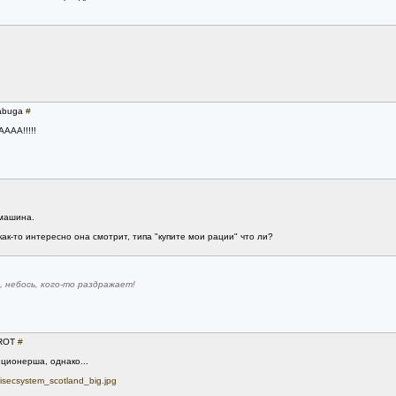
labuga
#
АААА!!!!!
 машина.
ак-то интересно она смотрит, типа "купите мои рации" что ли?
 небось, кого-то раздражает!
GROT
#
ционерша, однако...
inisecsystem_scotland_big.jpg