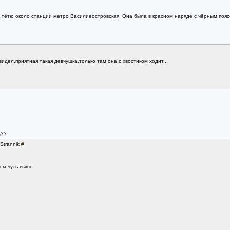
) тётю около станции метро Василиеостровская. Она была в красном наряде с чёрным поясо
дел,приятная такая девчушка,только там она с хвостиком ходит...
ь??
Strannik
#
 см чуть выше