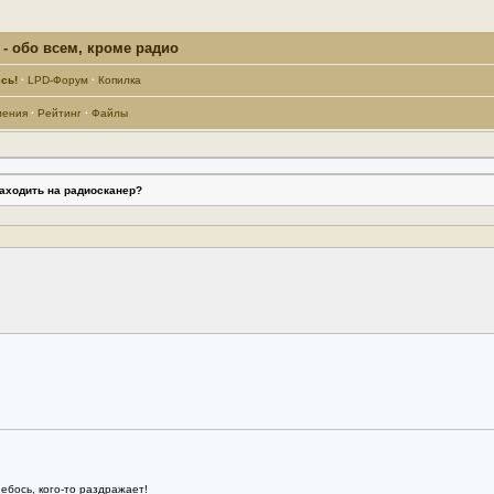
- обо всем, кроме радио
сь!
·
LPD-Форум
·
Копилка
ления
·
Рейтинг
·
Файлы
заходить на радиосканер?
ебось, кого-то раздражает!