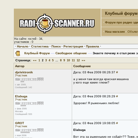
Клубный форум 
·
Форум про радио зде
·
Наш магазин
·
Объяв
На сайте: гостей - 34,
участников - 0
·
Начало
·
Статистика
·
Поиск
·
Регистрация
·
Правила
·
Клубный Форум
—›
Свободное общение
—›
Знаете почему я стал реже 
Страница:
««
...
»»
1
2
3
4
5
8
9
10
11
12
Автор
Сообщение
djelektronik
Дата: 03 Фев 2009 06:26:37
#
Участник
а у меня там всегда красная машина
у кого еще какие глюки?
с авг 2005
Сообщений: 142
Elabuga
Дата: 03 Фев 2009 08:26:29
#
Участник
Здорово! Я рыженьких люблю!
с фев 2005
Москва
Сообщений: 933
GROT
Дата: 03 Фев 2009 19:08:05
#
Участник
Elabuga
с мая 2006
Вот эта за рыженькую не сойдёт?? Тоже, н