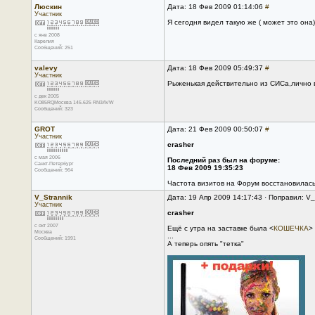
Люскин
Дата: 18 Фев 2009 01:14:06
#
Участник
Я сегодня видел такую же ( может это она
с янв 2008
Карелия
Сообщений: 251
valevy
Дата: 18 Фев 2009 05:49:37
#
Участник
Рыженькая действительно из СИСа,лично ви
с дек 2005
KO85RQМосква 145.625 RN3AVW
Сообщений: 323
GROT
Дата: 21 Фев 2009 00:50:07
#
Участник
crasher
с мая 2006
Последний раз был на форуме:
Санкт-Петербург
18 Фев 2009 19:35:23
Сообщений: 964
Частота визитов на Форум восстановилас
V_Strannik
Дата: 19 Апр 2009 14:17:43 · Поправил: V_
Участник
crasher
с окт 2007
Ещё с утра на заставке была <
КОШЕЧКА
>
Москва
...
Сообщений: 1991
А теперь опять "тетка"