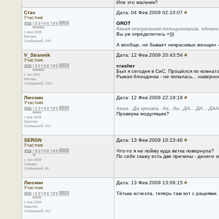
Или это мальчик?
Стас
Дата: 04 Фев 2009 02:10:07
#
Участник
GROT
Какая сексуальная полиционерша, однако.
с мая 2005
Вы уж определитесь =)))
Москва
Сообщений: 249
А вообще, не бывает некрасивых женщин 
V_Strannik
Дата: 12 Фев 2009 20:43:54
#
Участник
crasher
Был я сегодня в СиС. Прошёлся по комнат
с окт 2007
Рыжая блондинка - не попалась... наверное
Москва
Сообщений: 1991
Люскин
Дата: 12 Фев 2009 22:19:18
#
Участник
Аааа.. Да крошка.. да.. да...ДА... ДА....ДАА
Проверка модуляции?
с янв 2008
Карелия
Сообщений: 251
SERGN
Дата: 13 Фев 2009 10:23:46
#
Участник
Что-то я не пойму куда ветка повернула?
По себе скажу есть две причины - денеги 
с сен 2008
Самара
Сообщений: 55
Люскин
Дата: 13 Фев 2009 13:08:15
#
Участник
Тётька исчезла, теперь там кот с рациями.
с янв 2008
Карелия
Сообщений: 251