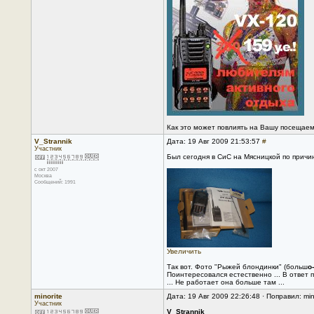
Как это может повлиять на Вашу посещаемо
V_Strannik
Дата: 19 Авг 2009 21:53:57
#
Участник
Был сегодня в СиС на Мясницкой по причи
с окт 2007
Москва
Сообщений: 1991
Увеличить
Так вот. Фото "Рыжей блондинки" (больш
о
Поинтересовался естественно ... В ответ 
... Не работает она больше там ...
minorite
Дата: 19 Авг 2009 22:26:48 · Поправил: min
Участник
V_Strannik