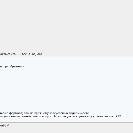
сть сайта? ... весна, однако.
не приобретения
-о-о
-го формата) там по прежнему красуется на видном месте ...
получил коллективный смех и вопрос: А, что люди по - прежнему ночами не спят ???
orite
#