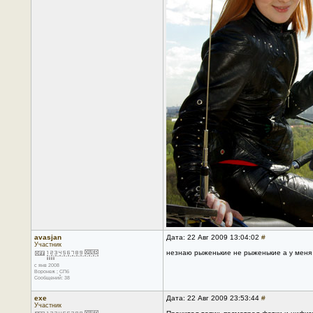
avasjan
Дата: 22 Авг 2009 13:04:02
#
Участник
незнаю рыженькие не рыженькие а у меня 
с янв 2008
Воронеж ; СПб
Сообщений: 38
exe
Дата: 22 Авг 2009 23:53:44
#
Участник