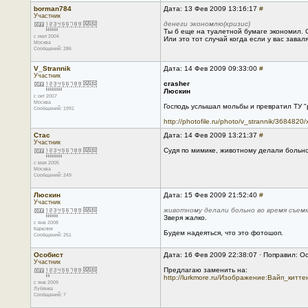
borman784
Дата: 13 Фев 2009 13:16:17
#
Участник
денеги экономлю(кризис)
Ты б еще на туалетной бумаге экономил. С
с июл 2004
Или это тот случай когда если у вас завал
Москва
Сообщений: 286
V_Strannik
Дата: 14 Фев 2009 09:33:00
#
Участник
crasher
Люскин
с окт 2007
Москва
Господь услышал мольбы и превратил ТУ "
Сообщений: 1991
http://photofile.ru/photo/v_strannik/3684820
Стас
Дата: 14 Фев 2009 13:21:37
#
Участник
Судя по мимике, животному делали больно
с мая 2005
Москва
Сообщений: 249
Люскин
Дата: 15 Фев 2009 21:52:40
#
Участник
животному делали больно во время съем
Зверя жалко.
с янв 2008
Карелия
Будем надеяться, что это фотошоп.
Сообщений: 251
Особист
Дата: 16 Фев 2009 22:38:07 · Поправил: О
Участник
Предлагаю заменить на:
http://lurkmore.ru/Изображение:Вайп_киттен
с янв 2009
Лубянка
Сообщений: 7