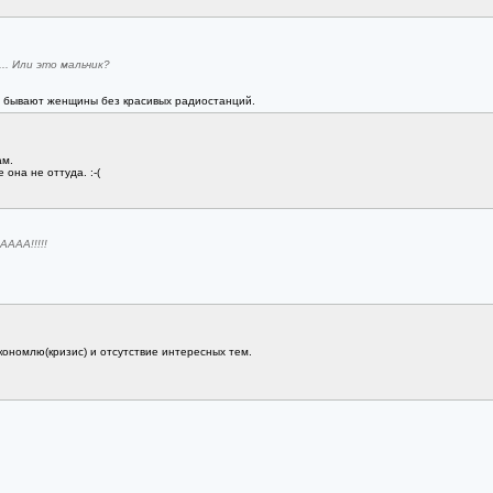
.. Или это мальчик?
- бывают женщины без красивых радиостанций.
ам.
 она не оттуда. :-(
АААА!!!!!
экономлю(кризис) и отсутствие интересных тем.