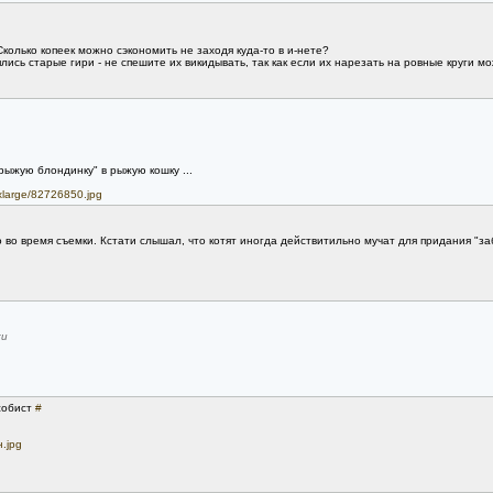
колько копеек можно сэкономить не заходя куда-то в и-нете?
ялись старые гири - не спешите их викидывать, так как если их нарезать на ровные круги м
рыжую блондинку" в рыжую кошку ...
/xlarge/82726850.jpg
 во время съемки. Кстати слышал, что котят иногда действитильно мучат для придания "з
ки
собист
#
.jpg