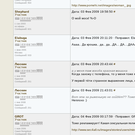
Санкт-Петербург
Сообщений: 964
http://www.pomehi.net/images/woman_.jpg
Shephard
Дата: 03 Фев 2009 19:58:50
#
Участник
О мой моск! %-О
с сен 2003
из эфира
Сообщений: 601
Elabuga
Дата: 03 Фев 2009 20:11:20 · Поправил: E
Участник
Аааа.. Да крошка.. да.. да...ДА... ДА....ДАА
с фев 2005
Москва
Сообщений: 933
Люскин
Дата: 03 Фев 2009 20:43:44
#
Участник
а у меня там всегда красная машина
Когда захожу с телефона, то у меня тоже
с янв 2008
Карелия
У первой тёти странное выражение лица, к
Сообщений: 251
Люскин
Дата: 03 Фев 2009 21:43:01
#
Участник
Вот эта за рыженькую не сойдёт?? Тоже,
Неплохо :)
с янв 2008
Карелия
Сообщений: 251
GROT
Дата: 04 Фев 2009 00:17:59 · Поправил: 
Участник
Тоже рекламирует! Какая сексуальная поли
с мая 2006
http://www.sec4all.ru/images/stories/users/m
Санкт-Петербург
Сообщений: 964