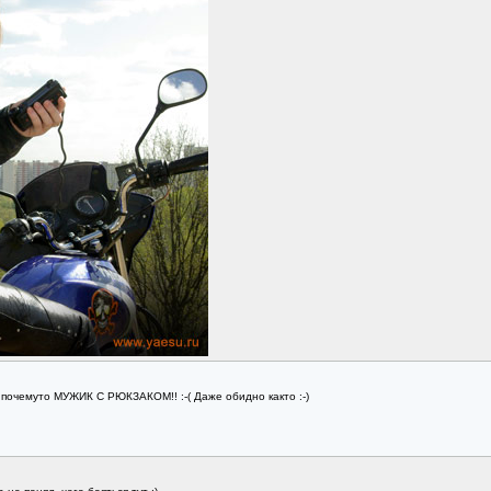
почемуто МУЖИК С РЮКЗАКОМ!! :-( Даже обидно както :-)