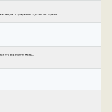
ожно получить прекрасные подствки под горячее.
абавного выражения" морды.