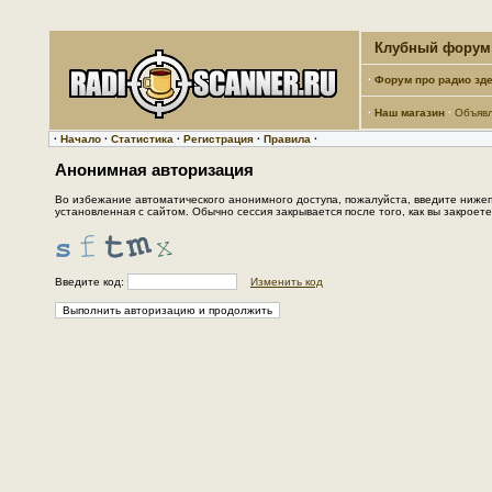
Клубный форум 
·
Форум про радио зде
·
Наш магазин
·
Объяв
·
Начало
·
Статистика
·
Регистрация
·
Правила
·
Анонимная авторизация
Во избежание автоматического анонимного доступа, пожалуйста, введите нижепр
установленная с сайтом. Обычно сессия закрывается после того, как вы закрое
Введите код:
Изменить код