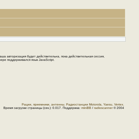
Ваша авторизация будет действительна, пока действительная сессия,
ере поддерживался язык JavaScript.
Рации, приемники, антенны. Радиостанции Motorola, Yaesu, Vertex.
Время загрузки страницы (сек.): 0.017. Поддержка:
miniBB
/
radioscanner
© 2004