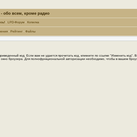
- обо всем, кроме радио
сь!
·
LPD-Форум
·
Копилка
ления
·
Рейтинг
·
Файлы
иведенный код. Если вам не удается прочитать код, кликните по ссылке "Изменить код". 
те окно броузера. Для полнофункциональной авторизации необходимо, чтобы в вашем броуз