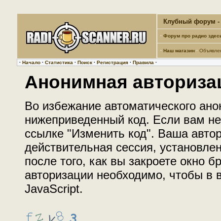
Клубный форум - 
·
Форум про радио здес
·
Наш магазин
·
Объявле
·
Начало
·
Статистика
·
Поиск
·
Регистрация
·
Правила
·
Анонимная авториза
Во избежание автоматического ано
нижеприведенный код. Если вам не 
ссылке "Изменить код". Ваша автор
действительная сессия, установле
после того, как вы закроете окно 
авторизации необходимо, чтобы в
JavaScript.