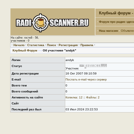
Клубный форум - 
·
Форум про радио здес
·
Наш магазин
·
Объявле
На сайте: гостей - 56,
участников - 0
·
Начало
·
Статистика
·
Поиск
·
Регистрация
·
Правила
·
Клубный Форум
—›
Об участнике "andyk"
Логин
andyk
Статус
Участник
Дата регистрации
16 Окт 2007 09:10:59
E-mail
Послать е-mail через сервер
Всего тем
0
Всего сообщений
0
Активность на сайте
Копилка: 12
::
Файлы: 2
Сайт
Последний раз был
03 Июл 2024 23:22:53