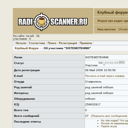
Клубный форум 
·
Форум про радио зде
·
Наш магазин
·
Объяв
На сайте: гостей - 19,
участников - 0
·
Начало
·
Статистика
·
Поиск
·
Регистрация
·
Правила
·
Клубный Форум
—›
Об участнике "SISTEMOTEHNIK"
Логин
SISTEMOTEHNIK
Статус
Участник
Дата регистрации
08 Май 2008 10:50:56
E-mail
Послать е-mail через сервер
Откуда
Ставрополь
Род занятий
род занятий rn6ham
Интересы
род занятий rn6ham
Оборудование
rn6ham
ICQ
259632917
Всего тем
0
Всего сообщений
27
(Показать все сообщения)
На чём ездим? Что е
Последние ответы
Летали ли американц
Украли аську