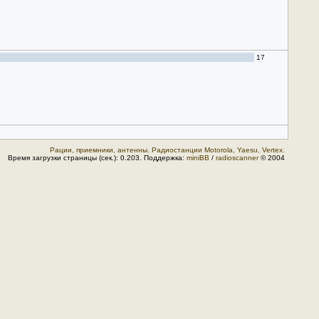
17
Рации, приемники, антенны. Радиостанции Motorola, Yaesu, Vertex.
Время загрузки страницы (сек.): 0.203. Поддержка:
miniBB
/
radioscanner
© 2004