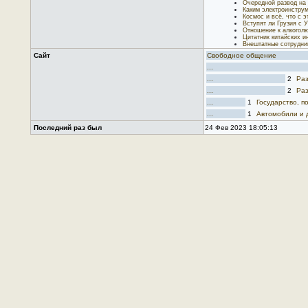
Очередной развод на 
Каким электроинстру
Космос и всё, что с э
Вступят ли Грузия с 
Отношение к алкогол
Цитатник китайских и
Внештатные сотрудни
Сайт
Свободное общение
...
...
2
Раз
...
2
Раз
...
1
Государство, 
...
1
Автомобили и 
Последний раз был
24 Фев 2023 18:05:13