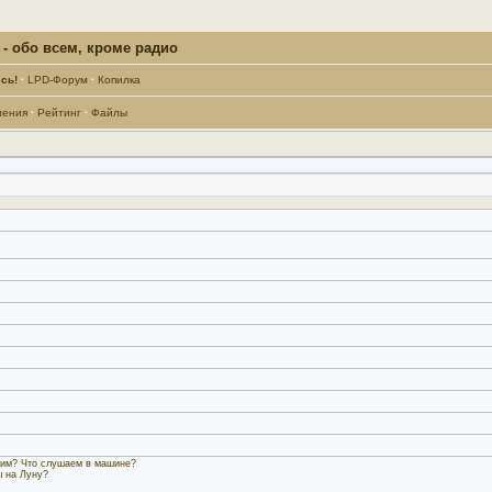
- обо всем, кроме радио
сь!
·
LPD-Форум
·
Копилка
ления
·
Рейтинг
·
Файлы
дим? Что слушаем в машине?
ы на Луну?