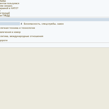
бабки
ментом пользуемся
тим связано.
Украиной в НАТО?
ю
нструкций
ки ГИБДД
4
Безопасность, спецслужбы, закон
личная техника и технологии
влечения и юмор
политика, международные отношения
дороги