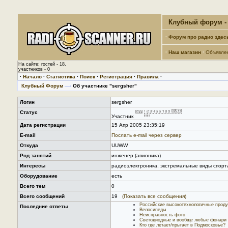
Клубный форум - 
·
Форум про радио здес
·
Наш магазин
·
Объявле
На сайте: гостей - 18,
участников - 0
·
Начало
·
Статистика
·
Поиск
·
Регистрация
·
Правила
·
Клубный Форум
—›
Об участнике "sergsher"
Логин
sergsher
Статус
Участник
Дата регистрации
15 Апр 2005 23:35:19
E-mail
Послать е-mail через сервер
Откуда
UUWW
Род занятий
инженер (авионика)
Интересы
радиоэлектроника, экстремальные виды спорт
Оборудование
есть
Всего тем
0
Всего сообщений
19
(Показать все сообщения)
Российские высокотехнологичные проду
Последние ответы
Велосипеды
Неисправность фото
Светодиодные и вообще любые фонари
Кто где летает/прыгает в Подмосковье?