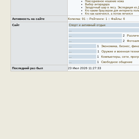
Повседневное ношение ножа
Выбор антирадара
Загадочный шар в лесу. Экспедиция из 
Кто каким браузером для интернета пол
Кто как калечился, а потом лечился
Активность на сайте
Копилка: 91
::
Рейтинги: 1
::
Файлы: 6
Сайт
Спорт и активный отдых
...
...
2
Различн
...
2
Фотоап
...
1
Экономика, бизнес, фин
...
1
Оружие и военная техни
...
1
Компьютеры, сети, прог
...
1
Свободное общение
Последний раз был
23 Июл 2026 11:27:33