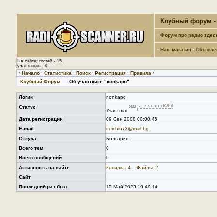
Клубный форум - 
·
Форум про радио здес
·
Наш магазин
·
Объявле
На сайте: гостей - 15,
участников - 0
·
Начало
·
Статистика
·
Поиск
·
Регистрация
·
Правила
·
Клубный Форум
—›
Об участнике "nonkapo"
Логин
nonkapo
Статус
Участник
Дата регистрации
09 Сен 2008 00:00:45
E-mail
doichin73@mail.bg
Откуда
Болгария
Всего тем
0
Всего сообщений
0
Активность на сайте
Копилка: 4
::
Файлы: 2
Сайт
Последний раз был
15 Май 2025 16:49:14