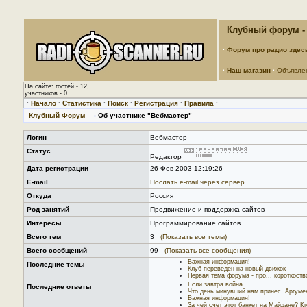
Клубный форум - 
·
Форум про радио здес
·
Наш магазин
·
Объявле
На сайте: гостей - 12,
участников - 0
·
Начало
·
Статистика
·
Поиск
·
Регистрация
·
Правила
·
Клубный Форум
—›
Об участнике "Вебмастер"
Логин
Вебмастер
Статус
Редактор
Дата регистрации
26 Фев 2003 12:19:26
E-mail
Послать е-mail через сервер
Откуда
Россия
Род занятий
Продвижение и поддержка сайтов
Интересы
Программирование сайтов
Всего тем
3
(Показать все темы)
Всего сообщений
99
(Показать все сообщения)
Важная информация!
Последние темы
Клуб переведен на новый движок
Первая тема форума - про... короткоств
Если завтра война...
Последние ответы
Что день минувший нам принес. Аргуме
Важная информация!
За чей счет этот банкет на Майдане? К