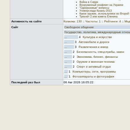
Война в Сирии
Вооруженный конфликт на Украине
"Одноразовые" вопросы
Универсиада Казань-2013
Какое оружие, используемое во Второй
Тряхнёт 2 или комета Еленина
Активность на сайте
Копилка: 130
::
Частоты: 1
::
Рейтинги: 4
::
Мод
Сайт
Свободное общение
Государство, политика, международные отно
...
4
Культура и искусство
...
3
Автомобили и дороги
...
3
Развлечения и юмор
...
2
Безопасность, спецслужбы, закон
...
2
Экономика, бизнес, финансы
...
2
Оружие и военная техника
...
2
Спорт и активный отдых
...
1
Компьютеры, сети, программы
...
1
Фотоаппараты и фотография
Последний раз был
06 Авг 2026 16:05:22