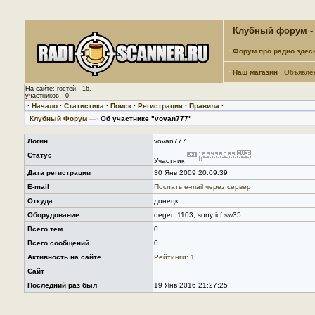
Клубный форум - 
·
Форум про радио здес
·
Наш магазин
·
Объявле
На сайте: гостей - 16,
участников - 0
·
Начало
·
Статистика
·
Поиск
·
Регистрация
·
Правила
·
Клубный Форум
—›
Об участнике "vovan777"
Логин
vovan777
Статус
Участник
Дата регистрации
30 Янв 2009 20:09:39
E-mail
Послать е-mail через сервер
Откуда
донецк
Оборудование
degen 1103, sony icf sw35
Всего тем
0
Всего сообщений
0
Активность на сайте
Рейтинги: 1
Сайт
Последний раз был
19 Янв 2016 21:27:25