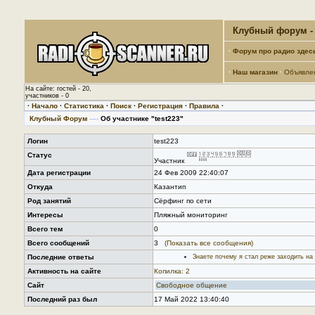
Клубный форум - 
·
Форум про радио здес
·
Наш магазин
·
Объявле
На сайте: гостей - 20,
участников - 0
·
Начало
·
Статистика
·
Поиск
·
Регистрация
·
Правила
·
Клубный Форум
—›
Об участнике "test223"
Логин
test223
Статус
Участник
Дата регистрации
24 Фев 2009 22:40:07
Откуда
Казантип
Род занятий
Сёрфинг по сети
Интересы
Пляжный мониторинг
Всего тем
0
Всего сообщений
3
(Показать все сообщения)
Последние ответы
Знаете почему я стал реже заходить на
Активность на сайте
Копилка: 2
Сайт
Свободное общение
Последний раз был
17 Май 2022 13:40:40