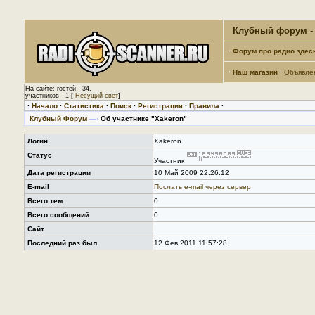
Клубный форум - 
·
Форум про радио здес
·
Наш магазин
·
Объявле
На сайте: гостей - 34,
участников - 1 [
Несущий свет
]
·
Начало
·
Статистика
·
Поиск
·
Регистрация
·
Правила
·
Клубный Форум
—›
Об участнике "Xakeron"
Логин
Xakeron
Статус
Участник
Дата регистрации
10 Май 2009 22:26:12
E-mail
Послать е-mail через сервер
Всего тем
0
Всего сообщений
0
Сайт
Последний раз был
12 Фев 2011 11:57:28