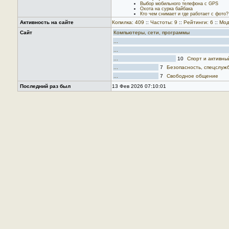
Выбор мобильного телефона с GPS
Охота на сурка байбака
Кто чем снимает и где работает с фото?
Активность на сайте
Копилка: 409
::
Частоты: 9
::
Рейтинги: 6
::
Мод
Сайт
Компьютеры, сети, программы
...
...
...
10
Спорт и активны
...
7
Безопасность, спецслужб
...
7
Свободное общение
Последний раз был
13 Фев 2026 07:10:01