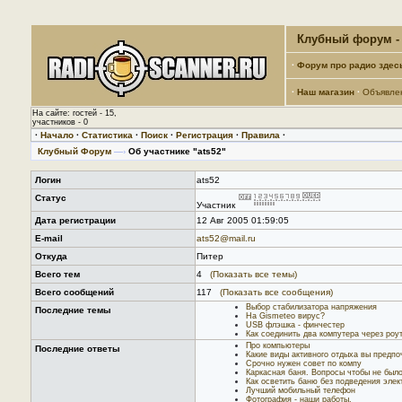
Клубный форум - 
·
Форум про радио здес
·
Наш магазин
·
Объявле
На сайте: гостей - 15,
участников - 0
·
Начало
·
Статистика
·
Поиск
·
Регистрация
·
Правила
·
Клубный Форум
—›
Об участнике "ats52"
Логин
ats52
Статус
Участник
Дата регистрации
12 Авг 2005 01:59:05
E-mail
ats52@mail.ru
Откуда
Питер
Всего тем
4
(Показать все темы)
Всего сообщений
117
(Показать все сообщения)
Выбор стабилизатора напряжения
Последние темы
На Gismeteo вирус?
USB флэшка - финчестер
Как соединить два компутера через р
Про компьютеры
Последние ответы
Какие виды активного отдыха вы предпо
Срочно нужен совет по компу
Каркасная баня. Вопросы чтобы не был
Как осветить баню без подведения элек
Лучший мобильный телефон
Фотография - наши работы.