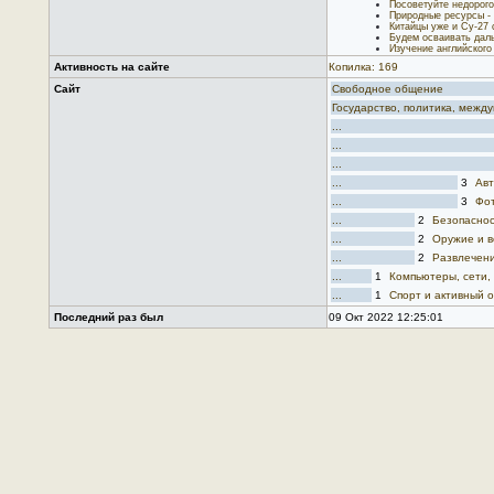
Посоветуйте недорого
Природные ресурсы - 
Китайцы уже и Су-27 
Будем осваивать дал
Изучение английского
Активность на сайте
Копилка: 169
Сайт
Свободное общение
Государство, политика, меж
...
...
...
...
3
Авт
...
3
Фот
...
2
Безопаснос
...
2
Оружие и в
...
2
Развлечен
...
1
Компьютеры, сети,
...
1
Спорт и активный 
Последний раз был
09 Окт 2022 12:25:01