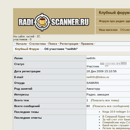
Клубный форум 
·
Форум про радио зде
·
Наш магазин
·
Объяв
На сайте: гостей - 37,
участников - 0
·
Начало
·
Статистика
·
Поиск
·
Регистрация
·
Правила
·
Клубный Форум
—›
Об участнике "rw4hfn"
Логин
rw4hfn
Статус
Участник
Дата регистрации
18 Дек 2009 15:10:56
E-mail
rw4hfn@inbox.ru
Откуда
SAMARA
Род занятий
Авиаторр
Интересы
Радио, авиация
Всего тем
1
(Показать все темы)
Всего сообщений
80
(Показать все сообщения)
Последние темы
Когда 16:9 победит 3:
В Северной Корее что
Последние ответы
За чей счет этот бан
Олимпийские игры Со
Какой музон слушают
Летали ли американц