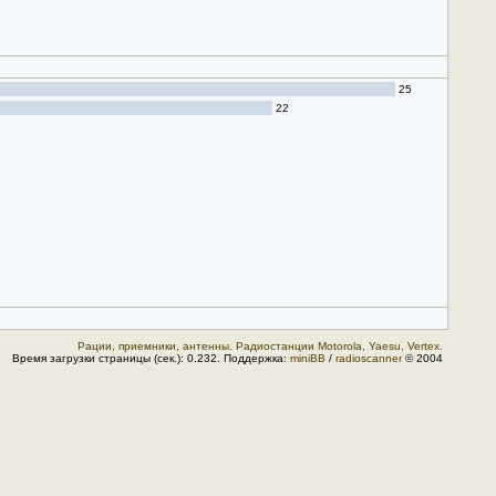
25
22
Рации, приемники, антенны. Радиостанции Motorola, Yaesu, Vertex.
Время загрузки страницы (сек.): 0.232. Поддержка:
miniBB
/
radioscanner
© 2004