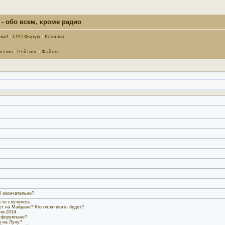
- обо всем, кроме радио
сь!
·
LPD-Форум
·
Копилка
ления
·
Рейтинг
·
Файлы
4 окончательно?
-то случилось
кет на Майдане? Кто оплачивать будет?
чи-2014
 форумчане?
ы на Луну?