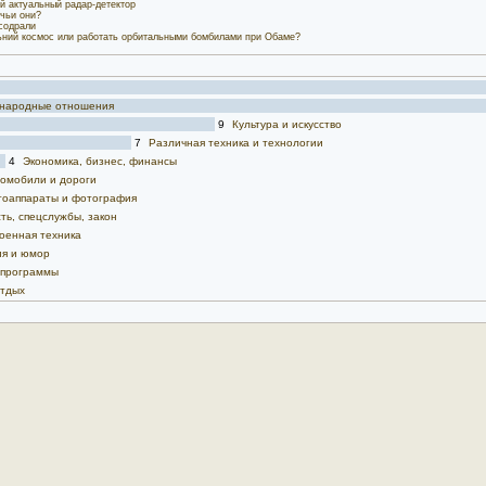
й актуальный радар-детектор
чьи они?
содрали
ьний космос или работать орбитальными бомбилами при Обаме?
дународные отношения
9
Культура и искусство
7
Различная техника и технологии
4
Экономика, бизнес, финансы
омобили и дороги
оаппараты и фотография
ть, спецслужбы, закон
оенная техника
ия и юмор
 программы
отдых