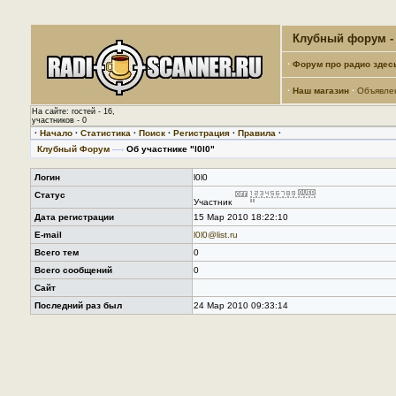
Клубный форум - 
·
Форум про радио здес
·
Наш магазин
·
Объявле
На сайте: гостей - 16,
участников - 0
·
Начало
·
Статистика
·
Поиск
·
Регистрация
·
Правила
·
Клубный Форум
—›
Об участнике "l0l0"
Логин
l0l0
Статус
Участник
Дата регистрации
15 Мар 2010 18:22:10
E-mail
l0l0@list.ru
Всего тем
0
Всего сообщений
0
Сайт
Последний раз был
24 Мар 2010 09:33:14