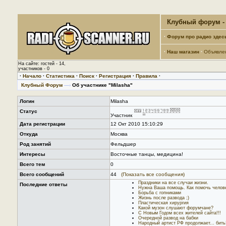
Клубный форум - 
·
Форум про радио здес
·
Наш магазин
·
Объявле
На сайте: гостей - 14,
участников - 0
·
Начало
·
Статистика
·
Поиск
·
Регистрация
·
Правила
·
Клубный Форум
—›
Об участнике "Milasha"
Логин
Milasha
Статус
Участник
Дата регистрации
12 Окт 2010 15:10:29
Откуда
Москва
Род занятий
Фельдшер
Интересы
Восточные танцы, медицина!
Всего тем
0
Всего сообщений
44
(Показать все сообщения)
Праздники на все случаи жизни.
Последние ответы
Нужна Ваша помощь. Как помочь челове
Борьба с гопниками
Жизнь после развода ;)
Пластическая хирургия
Какой музон слушают форумчане?
C Новым Годом всех жителей сайта!!!
Очередной развод на бабки
Народный артист РФ продолжает... бить