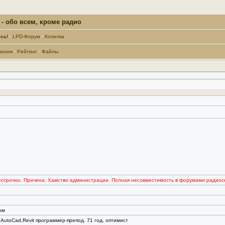
- обо всем, кроме радио
сь!
·
LPD-Форум
·
Копилка
ления
·
Рейтинг
·
Файлы
ессрочно. Причина: Хамство администрации. Полная несовместимость в форумами радиос
ом
 AutoCad,Revit программер-препод. 71 год, оптимист