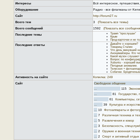
Интересы
Всё интересное, путешествия,
Оборудование
Радио - все флагманы от Kenw
Сайт
http://forum27.ru
Всего тем
3
(Показать все темы)
Всего сообщений
1592
(Показать все сообщени
Трамп "прослушан"
Последние темы
Крым
Прод-карточки и не то
Давайте о хорошем?
Последние ответы
Товарищ Сталин
Что день минувший на
Анонимайзеры. Кто че
Какой музон слушают
Вопрос по конфигурир
Xubuntu - хороший вы
Погодные аномалии.
Телескоп + фотоаппар
Собачки. Бродяченьки
Активность на сайте
Копилка: 249
Сайт
Свободное общение
...
115
Эконом
...
81
Государство,
...
61
Компьютеры, се
...
39
Культура и искусств
...
10
Фотоаппараты и фотог
...
7
Различная техника и те
...
5
Развлечения и юмор
...
3
Безопасность, спецслуж
...
2
Оружие и военная техни
...
2
Спорт и активный отдых