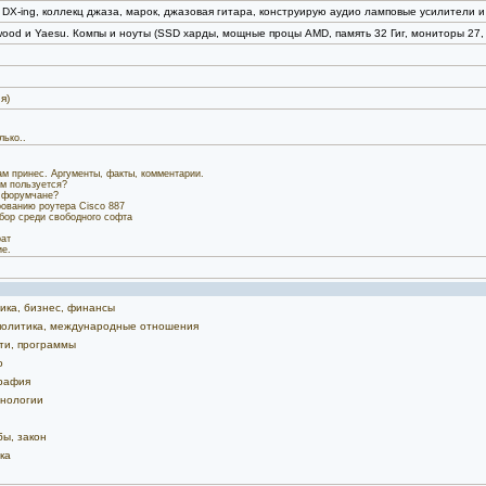
 DX-ing, коллекц джаза, марок, джазовая гитара, конструирую аудио ламповые усилители и
ood и Yaesu. Компы и ноуты (SSD харды, мощные процы AMD, память 32 Гиг, мониторы 27, 32
я)
лько..
м принес. Аргументы, факты, комментарии.
м пользуется?
 форумчане?
ованию роутера Cisco 887
бор среди свободного софта
ат
е.
ика, бизнес, финансы
 политика, международные отношения
ти, программы
о
рафия
хнологии
бы, закон
ка