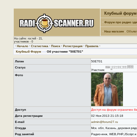
Клубный форум 
·
Форум про радио зде
·
Наш магазин
·
Объяв
На сайте: гостей - 21,
участников - 0
·
Начало
·
Статистика
·
Поиск
·
Регистрация
·
Правила
·
Клубный Форум
—›
Об участнике "50ET01"
Логин
50ET01
Статус
Участник
Фото
Доступ
Доступ на форум ограничен б
Дата регистрации
02 Ноя 2013 21:15:18
E-mail
admin@forum27.ru
Откуда
Мск. обл, Казань, деревня ряд
Род занятий
Радио-инж, WEB,PHP,JScript и