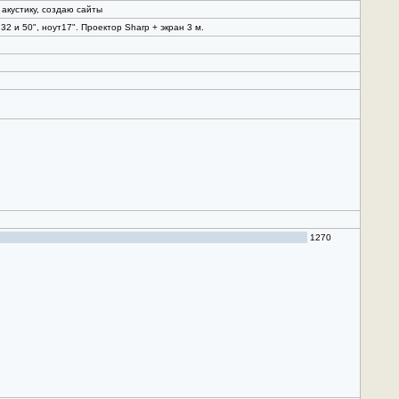
 акустику, создаю сайты
 и 50", ноут17". Проектор Sharp + экран 3 м.
1270