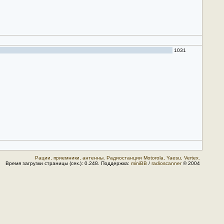
1031
Рации, приемники, антенны. Радиостанции Motorola, Yaesu, Vertex.
Время загрузки страницы (сек.): 0.248. Поддержка:
miniBB
/
radioscanner
© 2004