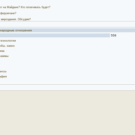
кет на Майдане? Кто оплачивать будет?
 форумчане?
 мироздания. Обсудим?
дународные отношения
559
технологии
жбы, закон
ика
раммы
ансы
афия