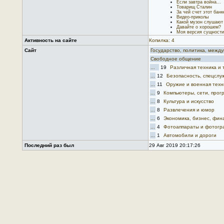
Если завтра война...
Товарищ Сталин
За чей счет этот бан
Видео-приколы
Какой музон слушают
Давайте о хорошем?
Моя версия сущности
Активность на сайте
Копилка: 4
Сайт
Государство, политика, меж
Свободное общение
...
19
Различная техника и 
...
12
Безопасность, спецслу
...
11
Оружие и военная техн
...
9
Компьютеры, сети, прог
...
8
Культура и искусство
...
8
Развлечения и юмор
...
6
Экономика, бизнес, фин
...
4
Фотоаппараты и фотогр
...
1
Автомобили и дороги
Последний раз был
29 Авг 2019 20:17:26