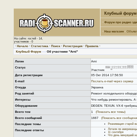
Клубный форум 
·
Форум про радио зде
·
Наш магазин
·
Объяв
На сайте: гостей - 14,
участников - 0
·
Начало
·
Статистика
·
Поиск
·
Регистрация
·
Правила
·
Клубный Форум
—›
Об участнике "Arni"
Логин
Arni
Статус
Участник
Дата регистрации
05 Окт 2014 17:56:50
E-mail
Послать е-mail через сервер
Откуда
Украина
Род занятий
Ремонт холодильного оборудо
Интересы
Что нибудь ремонтировать. А 
Оборудование
DEGEN. TEXUN. VX-6 требующ
Всего тем
1
(Показать все темы)
Всего сообщений
1667
(Показать все сообщени
Последние темы
Реанимация старой в
Летали ли американц
Последние ответы
11 сентября
Что день минувший на