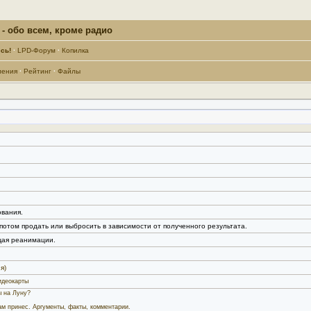
- обо всем, кроме радио
сь!
·
LPD-Форум
·
Копилка
ления
·
Рейтинг
·
Файлы
вания.
потом продать или выбросить в зависимости от полученного результата.
ая реанимации.
я)
идеокарты
ы на Луну?
м принес. Аргументы, факты, комментарии.