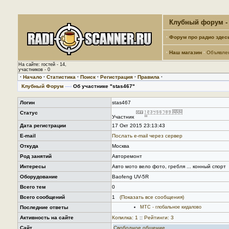
Клубный форум - 
·
Форум про радио здес
·
Наш магазин
·
Объявле
На сайте: гостей - 14,
участников - 0
·
Начало
·
Статистика
·
Поиск
·
Регистрация
·
Правила
·
Клубный Форум
—›
Об участнике "stas467"
Логин
stas467
Статус
Участник
Дата регистрации
17 Окт 2015 23:13:43
E-mail
Послать е-mail через сервер
Откуда
Москва
Род занятий
Авторемонт
Интересы
Авто мото вело фото, гребля ... конный спорт
Оборудование
Baofeng UV-5R
Всего тем
0
Всего сообщений
1
(Показать все сообщения)
Последние ответы
МТС - глобальное кидалово
Активность на сайте
Копилка: 1
::
Рейтинги: 3
Сайт
Свободное общение