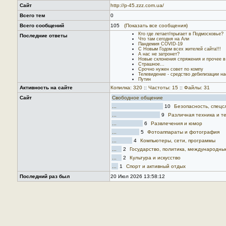
Сайт
http://p-45.zzz.com.ua/
Всего тем
0
Всего сообщений
105
(Показать все сообщения)
Кто где летает/прыгает в Подмосковье?
Последние ответы
Что там сегодня на Али
Пандемия COVID-19
C Новым Годом всех жителей сайта!!!
А нас не затронет?
Новые склонения спряжения и прочее в
Страшное...
Срочно нужен совет по компу
Телевидение - средство дебилизации н
Путин
Активность на сайте
Копилка: 320
::
Частоты: 15
::
Файлы: 31
Сайт
Свободное общение
...
10
Безопасность, спецс
...
9
Различная техника и т
...
6
Развлечения и юмор
...
5
Фотоаппараты и фотография
...
4
Компьютеры, сети, программы
...
2
Государство, политика, международн
...
2
Культура и искусство
...
1
Спорт и активный отдых
Последний раз был
20 Июл 2026 13:58:12