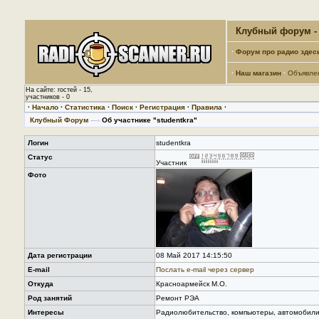
Клубный форум - 
·
Форум про радио здес
·
Наш магазин
·
Объявле
На сайте: гостей - 15,
участников - 0
·
Начало
·
Статистика
·
Поиск
·
Регистрация
·
Правила
·
Клубный Форум
—›
Об участнике "studentkra"
Логин
studentkra
Статус
Участник
Фото
Дата регистрации
08 Май 2017 14:15:50
E-mail
Послать е-mail через сервер
Откуда
Красноармейск М.О.
Род занятий
Ремонт РЭА
Интересы
Радиолюбительство, компьютеры, автомобили