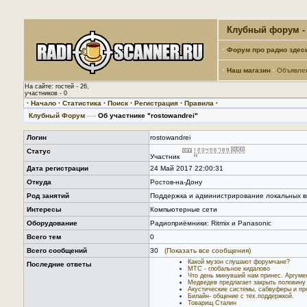
Клубный форум - 
·
Форум про радио здес
·
Наш магазин
·
Объявле
На сайте: гостей - 26,
участников - 0
·
Начало
·
Статистика
·
Поиск
·
Регистрация
·
Правила
·
Клубный Форум
—›
Об участнике "rostowandrei"
Логин
rostowandrei
Статус
Участник
Дата регистрации
24 Май 2017 22:00:31
Откуда
Ростов-на-Дону
Род занятий
Поддержка и администрирование локальных в
Интересы
Компьютерные сети
Оборудование
Радиоприёмники: Ritmix и Panasonic
Всего тем
0
Всего сообщений
30
(Показать все сообщения)
Какой музон слушают форумчане?
Последние ответы
МТС - глобальное кидалово
Что день минувший нам принес. Аргуме
Медведев предлагает закрыть половину
Акустические системы, сабвуферы и пр
Билайн- общение с тех.поддержкой.
Товарищ Сталин