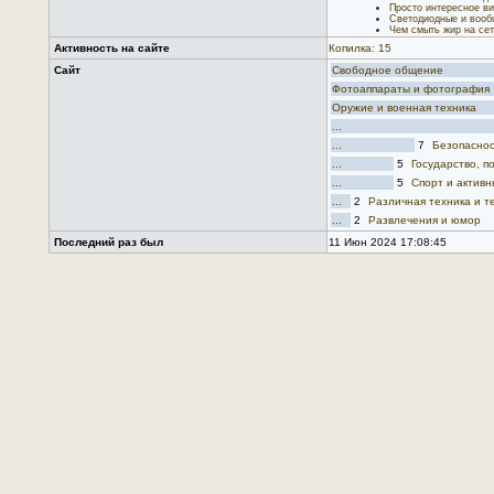
Просто интересное ви
Светодиодные и воо
Чем смыть жир на сет
Активность на сайте
Копилка: 15
Сайт
Свободное общение
Фотоаппараты и фотография
Оружие и военная техника
...
...
7
Безопаснос
...
5
Государство, 
...
5
Спорт и активн
...
2
Различная техника и т
...
2
Развлечения и юмор
Последний раз был
11 Июн 2024 17:08:45