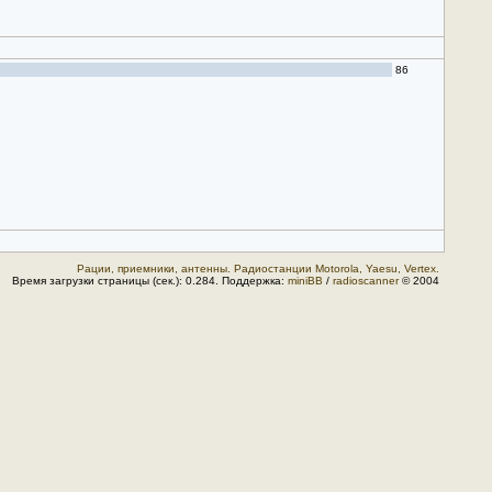
86
Рации, приемники, антенны. Радиостанции Motorola, Yaesu, Vertex.
Время загрузки страницы (сек.): 0.284. Поддержка:
miniBB
/
radioscanner
© 2004