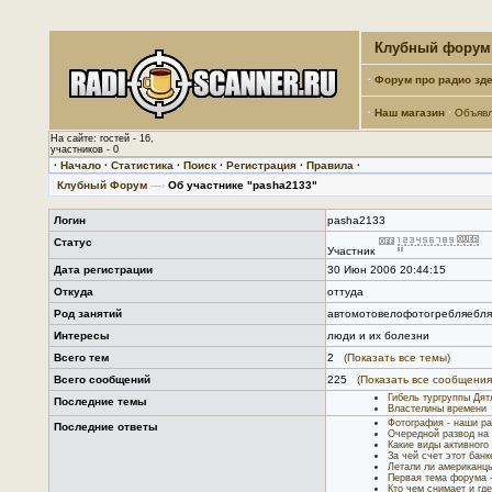
Клубный форум 
·
Форум про радио зде
·
Наш магазин
·
Объяв
На сайте: гостей - 16,
участников - 0
·
Начало
·
Статистика
·
Поиск
·
Регистрация
·
Правила
·
Клубный Форум
—›
Об участнике "pasha2133"
Логин
pasha2133
Статус
Участник
Дата регистрации
30 Июн 2006 20:44:15
Откуда
оттуда
Род занятий
автомотовелофотогребляебля
Интересы
люди и их болезни
Всего тем
2
(Показать все темы)
Всего сообщений
225
(Показать все сообщения
Гибель тургруппы Дят
Последние темы
Властелины времени
Фотография - наши ра
Последние ответы
Очередной развод на 
Какие виды активного
За чей счет этот бан
Летали ли американц
Первая тема форума -
Кто чем снимает и гд