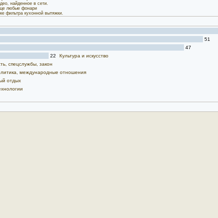
део, найденное в сети.
бще любые фонари
ке фильтра кухонной вытяжки.
51
47
22
Культура и искусство
ть, спецслужбы, закон
политика, международные отношения
ый отдых
ехнологии