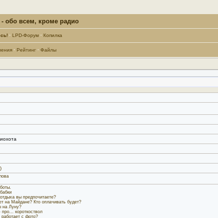
- обо всем, кроме радио
сь!
·
LPD-Форум
·
Копилка
ления
·
Рейтинг
·
Файлы
иохота
)
лова
боты.
бабки
 отдыха вы предпочитаете?
кет на Майдане? Кто оплачивать будет?
ы на Луну?
 про... короткоствол
е работает с фото?