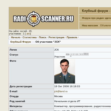
Клубный форум - 
·
Форум про радио здес
·
Наш магазин
·
Объявле
На сайте: гостей - 20,
участников - 1 [
ako
]
·
Начало
·
Статистика
·
Поиск
·
Регистрация
·
Правила
·
Клубный Форум
—›
Об участнике "JCK"
Логин
JCK
Статус
Участник
Фото
Дата регистрации
18 Окт 2006 16:18:03
E-mail
jck@land.ru
Откуда
Москва
Род занятий
Начальник отдела ИТ
Интересы
Компьютер, программирование, радиотехника