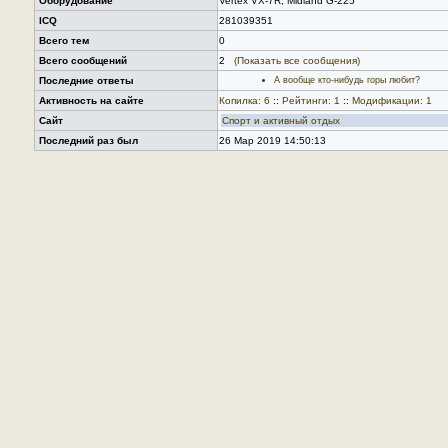
Оборудование
Vertex VX-7R, Midland G-225
ICQ
281039351
Всего тем
0
Всего сообщений
2
(Показать все сообщения)
Последние ответы
А вообще кто-нибудь горы любит?
Активность на сайте
Копилка: 6
::
Рейтинги: 1
::
Модификации: 1
Сайт
Спорт и активный отдых
Последний раз был
26 Мар 2019 14:50:13