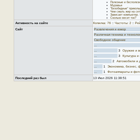
Полезные и бесполез
Муравьи
"Безобидные" приколы
Чем смыть жир на сет
Зависает компьютер. 
Сколько весит ток?
Активность на сайте
Копилка: 76
::
Частоты: 2
::
Рей
Сайт
Развлечения и юмор
Различная техника и техноло
Свободное общение
...
...
3
Оружие и в
...
3
Культура и 
...
2
Автомобили и 
...
1
Экономика, бизнес, 
...
1
Фотоаппараты и фот
Последний раз был
13 Июл 2026 11:38:51