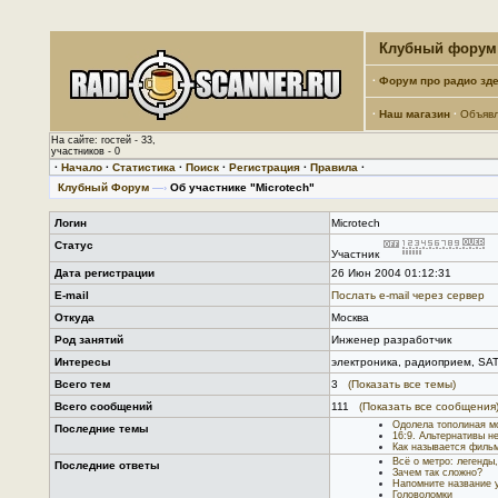
Клубный форум 
·
Форум про радио зде
·
Наш магазин
·
Объяв
На сайте: гостей - 33,
участников - 0
·
Начало
·
Статистика
·
Поиск
·
Регистрация
·
Правила
·
Клубный Форум
—›
Об участнике "Microtech"
Логин
Microtech
Статус
Участник
Дата регистрации
26 Июн 2004 01:12:31
E-mail
Послать е-mail через сервер
Откуда
Москва
Род занятий
Инженер разработчик
Интересы
электроника, радиоприем, SA
Всего тем
3
(Показать все темы)
Всего сообщений
111
(Показать все сообщения
Одолела тополиная мо
Последние темы
16:9. Альтернативы н
Как называется филь
Всё о метро: легенды
Последние ответы
Зачем так сложно?
Напомните название у
Головоломки