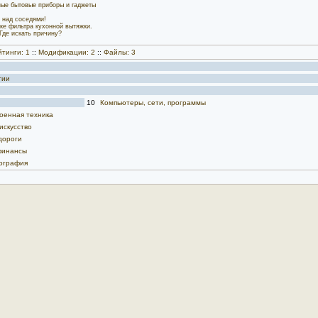
ные бытовые приборы и гаджеты
 над соседями!
ке фильтра кухонной вытяжки.
Где искать причину?
тинги: 1
::
Модификации: 2
::
Файлы: 3
гии
10
Компьютеры, сети, программы
оенная техника
искусство
дороги
финансы
ография