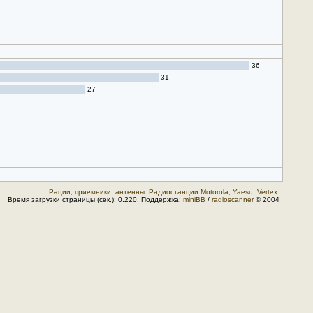
36
31
27
Рации, приемники, антенны. Радиостанции Motorola, Yaesu, Vertex.
Время загрузки страницы (сек.): 0.220. Поддержка:
miniBB
/
radioscanner
© 2004