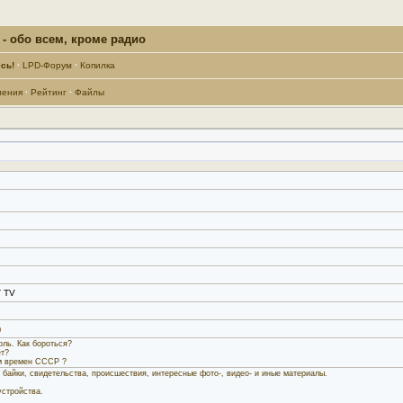
- обо всем, кроме радио
сь!
·
LPD-Форум
·
Копилка
ления
·
Рейтинг
·
Файлы
T TV
)
ль. Как бороться?
ет?
м времен СССР ?
, байки, свидетельства, происшествия, интересные фото-, видео- и иные материалы.
стройства.