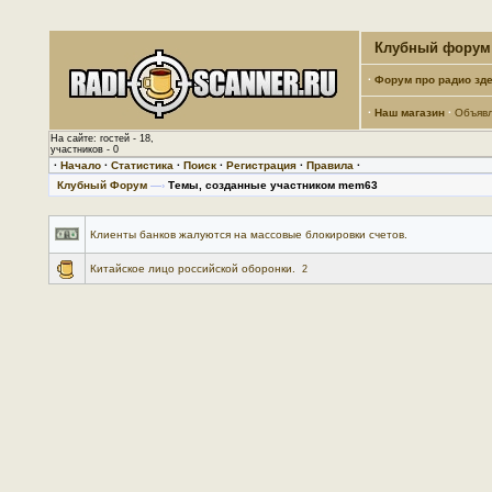
Клубный форум 
·
Форум про радио зде
·
Наш магазин
·
Объяв
На сайте: гостей - 18,
участников - 0
·
Начало
·
Статистика
·
Поиск
·
Регистрация
·
Правила
·
Клубный Форум
—›
Темы, созданные участником mem63
Клиенты банков жалуются на массовые блокировки счетов.
Китайское лицо российской оборонки.
2