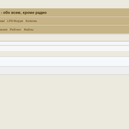
- обо всем, кроме радио
сь!
·
LPD-Форум
·
Копилка
ления
·
Рейтинг
·
Файлы