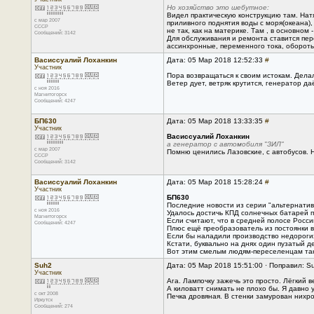
Но хозяйство это шебутное:
Видел практическую конструкцию там. Натяг
с мар 2007
приливного поднятия воды с моря(океана),
CCCP
не так, как на материке. Там , в основном
Сообщений: 3142
Для обслуживания и ремонта ставится перет
ассинхронные, переменного тока, обороты
Васиссуалий Лоханкин
Дата: 05 Мар 2018 12:52:33
#
Участник
Пора возвращаться к своим истокам. Дела
Ветер дует, ветряк крутится, генератор да
с ноя 2016
Магнитогорск
Сообщений: 4247
БП630
Дата: 05 Мар 2018 13:33:35
#
Участник
Васиссуалий Лоханкин
а генератор с автомобиля "ЗИЛ"
с мар 2007
Помню ценились Лазовские, с автобусов. Н
CCCP
Сообщений: 3142
Васиссуалий Лоханкин
Дата: 05 Мар 2018 15:28:24
#
Участник
БП630
Последние новости из серии "альтернатив
с ноя 2016
Удалось достичь КПД солнечных батарей п
Магнитогорск
Если считают, что в средней полосе Росси
Сообщений: 4247
Плюс ещё преобразователь из постоянки в
Если бы наладили производство недорогих
Кстати, буквально на днях один пузатый д
Вот этим смелым людям-переселенцам тако
Suh2
Дата: 05 Мар 2018 15:51:00 · Поправил: S
Участник
Ага. Лампочку зажечь это просто. Лёгкий в
А киловатт снимать не плохо бы. Я давно 
с окт 2008
Печка дровяная. В стенки замурован нихром
Иркутск
Сообщений: 274