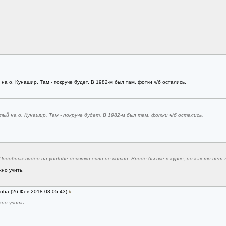
а о. Кунашир. Там - покруче будет. В 1982-м был там, фотки ч/б остались.
 на о. Кунашир. Там - покруче будет. В 1982-м был там, фотки ч/б остались.
добных видео на youtube десятки если не сотни. Вроде бы все в курсе, но как-то нет 
жно учить.
hoba (26 Фев 2018 03:05:43)
#
жно учить.