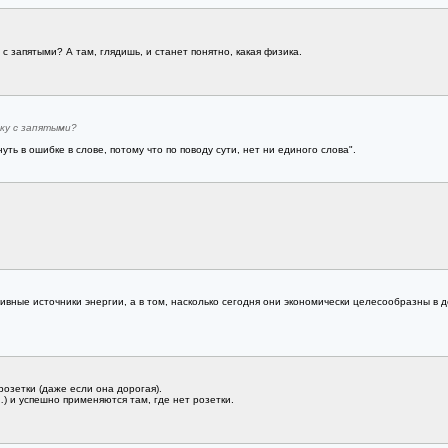
 с запятыми? А там, глядишь, и станет понятно, какая физика.
бку с запятыми?
нуть в ошибке в слове, потому что по поводу сути, нет ни единого слова".
тивные источники энергии, а в том, насколько сегодня они экономически целесообразны в
розетки (даже если она дорогая).
) и успешно применяются там, где нет розетки.