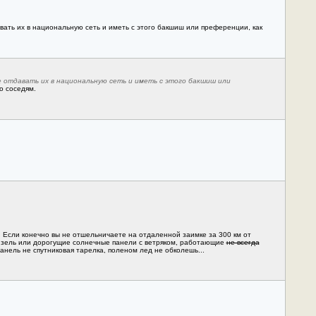
авать их в национальную сеть и иметь с этого бакшиш или преференции, как
те отдавать их в национальную сеть и иметь с этого бакшиш или
о соседям.
у. Если конечно вы не отшельничаете на отдаленной заимке за 300 км от
 дизель или дорогущие солнечные панели с ветряком, работающие
не всегда
анель не спутниковая тарелка, поленом лед не обколешь...