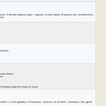
на. А ветряк наверху гудит - шуршит на всю округу. В еуропе уже спохватились
ула.
 мешало.
ская земля.
ню.
очников энергии я пока не знаю.
у.В т.ч. и р/л девайсы. Отопление , конечно, не потянет - маловато. Без дров/