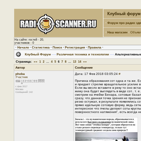
Клубный форум 
·
Форум про радио зде
·
Наш магазин
·
Объяв
На сайте: гостей - 20,
участников - 0
·
Начало
·
Статистика
·
Поиск
·
Регистрация
·
Правила
·
Клубный Форум
—›
Различная техника и технологии
—›
Альтернативные
Страница:
««
...
...
»»
1
2
4
5
6
7
8
13
14
Автор
Сообщение
phoba
Дата: 17 Фев 2018 03:05:24
#
Участник
Причина образования сот одна и та же. Ес
и придает стрелке вращательное усилие в
с фев 2017
Если вы весло вставите в реку то оно вста
Москва
жижу она будет выглядеть в виде сот.. т.
Сообщений: 142
смотрим на ячейки Бенара, сотовые базал
сразу, что данная точка зрения не призна
резко остужал, в результате появлялись с
прямо идельную сотовую форму, ведь сетка
интересное что пчелы делают соты круглым
поверхностного натяжения", есть всегда н