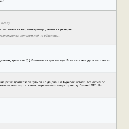
ано.
в году.
ссчитывать на ветрогенератор, дизель - в резерве.
вая тарелка, поленом лед не обколешь...
ильник, трансивер)) ) Умножим на три месяца. Если газа или дров нет - писец
ие речки промерзали чуть ли не до дна. На Курилах, кстати, всё активнее
ынке есть от портативных, переносных генераторов , до "мини ГЭС". Но