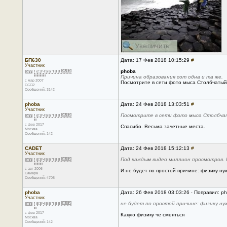
БП630
Дата: 17 Фев 2018 10:15:29
#
Участник
phoba
Причина образования сот одна и та же.
с мар 2007
Посмотрите в сети фото мыса Столбчатый н
CCCP
Сообщений: 3142
phoba
Дата: 24 Фев 2018 13:03:51
#
Участник
Посмотрите в сети фото мыса Столбчатый
с фев 2017
Спасибо. Весьма зачетные места.
Москва
Сообщений: 142
CADET
Дата: 24 Фев 2018 15:12:13
#
Участник
Под каждым видео миллион просмотров. По
с авг 2006
И не будет по простой причине: физику ну
Самара
Сообщений: 4708
phoba
Дата: 26 Фев 2018 03:03:26 · Поправил: p
Участник
не будет по простой причине: физику ну
с фев 2017
Какую физику че смеяться
Москва
Сообщений: 142