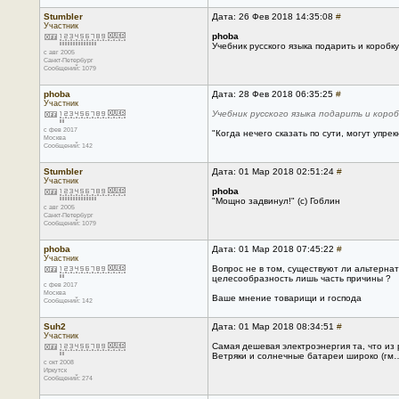
Stumbler
Дата: 26 Фев 2018 14:35:08
#
Участник
phoba
Учебник русского языка подарить и коробку
с авг 2005
Санкт-Петербург
Сообщений: 1079
phoba
Дата: 28 Фев 2018 06:35:25
#
Участник
Учебник русского языка подарить и коро
с фев 2017
"Когда нечего сказать по сути, могут упрек
Москва
Сообщений: 142
Stumbler
Дата: 01 Мар 2018 02:51:24
#
Участник
phoba
"Мощно задвинул!" (с) Гоблин
с авг 2005
Санкт-Петербург
Сообщений: 1079
phoba
Дата: 01 Мар 2018 07:45:22
#
Участник
Вопрос не в том, существуют ли альтерна
целесообразность лишь часть причины ?
с фев 2017
Москва
Ваше мнение товарищи и господа
Сообщений: 142
Suh2
Дата: 01 Мар 2018 08:34:51
#
Участник
Самая дешевая электроэнергия та, что из 
Ветряки и солнечные батареи широко (гм…
с окт 2008
Иркутск
Сообщений: 274