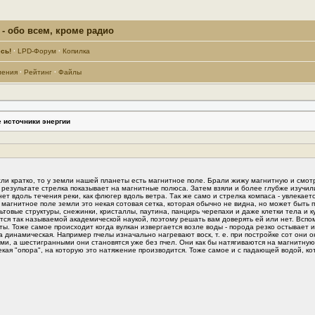
- обо всем, кроме радио
сь!
·
LPD-Форум
·
Копилка
ления
·
Рейтинг
·
Файлы
 источники энергии
ли кратко, то у земли нашей планеты есть магнитное поле. Брали жижу магнитную и смотр
 результате стрелка показывает на магнитные полюса. Затем взяли и более глубже изучил
нет вдоль течения реки, как флюгер вдоль ветра. Так же само и стрелка компаса - увлекае
 е. магнитное поле земли это некая сотовая сетка, которая обычно не видна, но может быт
ьтовые структуры, снежинки, кристаллы, паутина, панцирь черепахи и даже клетки тела и 
ется так называемой академической наукой, поэтому решать вам доверять ей или нет. Всп
оты. Тоже самое происходит когда вулкан извергается возле воды - порода резко остывает
 динамическая. Например пчелы изначально нагревают воск, т. е. при постройке сот они 
и, а шестигранными они становятся уже без пчел. Они как бы натягиваются на магнитную 
екая "опора", на которую это натяжение производится. Тоже самое и с падающей водой, ко