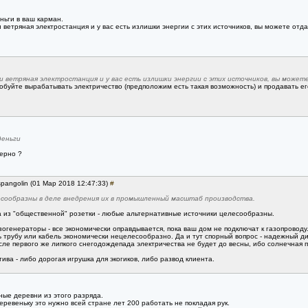
ньги в ваш карман.
и ветряная электростанция и у вас есть излишки энергии с этих источников, вы можете отд
или ветряная электростанция и у вас есть излишки энергии с этих источников, вы може
обуйте вырабатывать электричество (предположим есть такая возможность) и продавать ег
деньги
терно ?
spangolin (01 Мар 2018 12:47:33)
#
есообразны в деле внедрения их в промышленный масштаб производства.
а из "общественной" розетки - любые альтернативные источники целесообразны.
азогенераторы - все экономически оправдывается, пока ваш дом не подключат к газопровод
ть трубу или кабель экономически нецелесообразно. Да и тут спорный вопрос - надежный
осле первого же липкого снегодождепада электричества не будет до весны, ибо солнечная п
ива - либо дорогая игрушка для экогиков, либо развод клиента.
ные деревни из этого разряда.
ревеньку это нужно всей стране лет 200 работать не покладая рук.