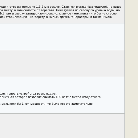
е 4 отрезка рельс по 1,5-2 м в землю. Ставится в устье (как правило), но выше
о месту, в зависимости от агрегата. Реки гуляют по сезону по уровню воды, но
 Всё там и сверху загидроизолировано, главное - механика - что бы не снесло.
лок стабилизации - на берегу, в жилье.
Движки
генераторы, я так понимаю
фективность устройства резко падает.
солнечная батарея позволит снимать 180 ватт с метра квадратного.
мать хотя бы 1 квт. мощности, то было просто замечательно.