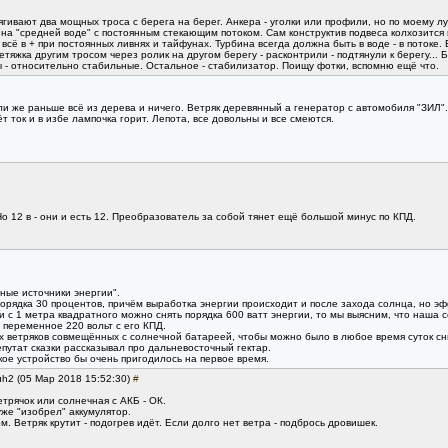
ивают два мощных троса с берега на берег. Анкера - уголки или профили, но по моему лучш
 на "средней воде" с постоянным стекающим потоком. Сам конструктив подвеса колхозится п
 - всё в + при постоянных ливнях и тайфунах. Турбина всегда должна быть в воде - в потоке.
яжка другим тросом через ролик на другом берегу - расконтрили - подтянули к берегу... Б
 - относительно стабильные. Остальное - стабилизатор. Поищу фотки, вспомню ещё что.
ли же раньше всё из дерева и ничего. Ветряк деревянный а генератор с автомобиля "ЗИЛ".
ёт ток и в избе лампочка горит. Лепота, все довольны и все смеются.
о 12 в - они и есть 12. Преобразователь за собой тянет ещё большой минус по КПД.
ные источники энергии".
орядка 30 процентов, причём выработка энергии происходит и после захода солнца, но эф
и с 1 метра квадратного можно снять порядка 600 ватт энергии, то мы выясним, что наша 
 переменное 220 вольт с его КПД.
 ветряков совмещённых с солнечной батареей, чтобы можно было в любое время суток сни
епутат сказки рассказывал про дальневосточный гектар.
е устройство бы очень пригодилось на первое время.
uh2 (05 Мар 2018 15:52:30)
#
етрячок или солнечная с АКБ - ОК.
уже "изобрел" аккумулятор.
. Ветряк крутит - подогрев идёт. Если долго нет ветра - подбрось дровишек.