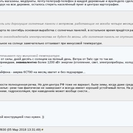
ь магазины, медпункты, почту-телеграф-телефон в каждой деревеньке и вуаля-дело сдел
рух на всю деревню, осталось стереть населённый пункт в центрах картографии.
ель или дорогущие солнечные панели с ветряком, работающие не всегда четыре месяца 
арта по сентябрь основная выработка с солнечных панелей, в остальное время придётся ра
го снегодождепада электричества не будет до весны, ибо солнечная панель не спутнико
альное на солнце замечательно оттаивает при минусовой температуре.
оттаивает при минусовой температуре.
от силы, дней десять с солнцем на полный день. Ветра от 5м\с где то так же.
 прикидкам,
эквивалентно
более 1200 кВт энергии (отопление, свет, электроприборы, холод
..
айфона - аккума 6СТ90 на месяц хватит и без подзарядки...
зости полноценная речка. Но для центра РФ тоже не вариант, были зимы, когда даже средн
илья - реки там фактически не замерзают и всегда имеют хороший устойчивый поток. На р
ники, гидроизоляция, при наводениях может вообще снести...
ой конструкцией глаз нужен. ))
П630 (05 Мар 2018 13:31:49)
#