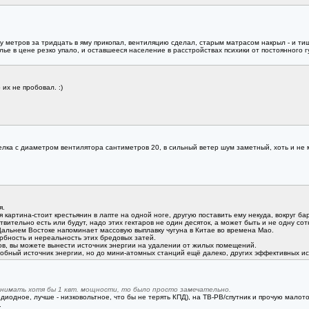
 метров за тридцать в яму прикопал, вентиляцию сделал, старым матрасом накрыл - и тиши
илье в цене резко упало, и оставшееся население в расстройствах психики от постоянного г
их не пробовал. :)
елка с диаметром вентилятора сантиметров 20, в сильный ветер шум заметный, хоть и не
я.
 картина-стоит крестьянин в лапте на одной ноге, другую поставить ему некуда, вокруг бар
вительно есть или будут, надо этих гектаров не один десяток, а может быть и не одну сот
 Дальнем Востоке напоминает массовую выплавку чугуна в Китае во времена Мао.
рбность и нереальность этих бредовых затей.
ров, вы можете вынести источник энергии на удалении от жилых помещений.
обный источник энергии, но до мини-атомных станций ещё далеко, других эффективных ист
снимать хотя бы 1 квт. мощности, то было просто замечательно.
диодное, лучше - низковольтное, что бы не терять КПД), на ТВ-РВ/спутник и прочую малоточк
.