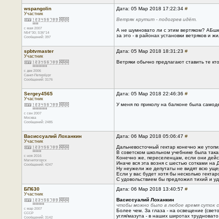
wspangolin
Дата: 05 Мар 2018 17:22:34
#
Участник
Ветряк крутит - подогрев идёт.
с мая 2007
А не шумновато ли с этим вертяком? АБшку
N54*30; S36*14
за это - в районах установки ветряков и ж
Сообщений: 397
spbtvmaster
Дата: 05 Мар 2018 18:31:23
#
Участник
Ветряки обычно предлагают ставить те кто 
с дек 2006
Санкт-Петербург
Сообщений: 3176
Sergey4565
Дата: 05 Мар 2018 22:46:36
#
Участник
У меня по приколу на балконе была самод
с сен 2007
Москва
Сообщений: 2485
Васиссуалий Лоханкин
Дата: 06 Мар 2018 05:06:47
#
Участник
Дальневосточный гектар конечно же утопи
В советском школьном учебнике была такая
с ноя 2016
Конечно же, переселенцам, если они дейст
Магнитогорск
Иначе вся эта возня с шестью сотками на
Сообщений: 4247
Ну неужели же депутаты не видят всю уще
Если у вас будет хотя бы несколько гекта
С удовольствием бы предложил тихий и уд
БП630
Дата: 06 Мар 2018 13:40:57
#
Участник
Васиссуалий Лоханкин
чтобы можно было в любое время суток 
с мар 2007
Более чем. За глаза - на освещение (свето
CCCP
угля/мазута - в наших широтах трудновато
Сообщений: 3142