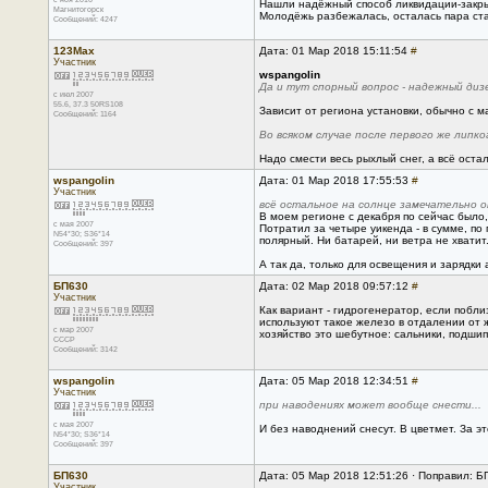
Нашли надёжный способ ликвидации-закрыт
Магнитогорск
Молодёжь разбежалась, осталась пара ста
Сообщений: 4247
123Max
Дата: 01 Мар 2018 15:11:54
#
Участник
wspangolin
Да и тут спорный вопрос - надежный диз
с июл 2007
55.6, 37.3 50RS108
Зависит от региона установки, обычно с м
Сообщений: 1164
Во всяком случае после первого же липко
Надо смести весь рыхлый снег, а всё ост
wspangolin
Дата: 01 Мар 2018 17:55:53
#
Участник
всё остальное на солнце замечательно 
В моем регионе с декабря по сейчас было, 
с мая 2007
Потратил за четыре уикенда - в сумме, по
N54*30; S36*14
полярный. Ни батарей, ни ветра не хватит.
Сообщений: 397
А так да, только для освещения и зарядки 
БП630
Дата: 02 Мар 2018 09:57:12
#
Участник
Как вариант - гидрогенератор, если побли
используют такое железо в отдалении от ж
с мар 2007
хозяйство это шебутное: сальники, подшип
CCCP
Сообщений: 3142
wspangolin
Дата: 05 Мар 2018 12:34:51
#
Участник
при наводениях может вообще снести...
с мая 2007
И без наводнений снесут. В цветмет. За эт
N54*30; S36*14
Сообщений: 397
БП630
Дата: 05 Мар 2018 12:51:26 · Поправил: Б
Участник