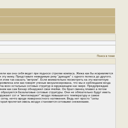
Поиск в теме
ели как она себя ведет при подносе стрелки компаса. Жижа как бы искривляется
и эту жижу. Представьте невидимую реку "дующую" с одного полюса до другого.
тся этим так сказать "ветром". Если внимательно посмотреть на эту магнитную
ь проявлена или как говорят ученые визуализирована, что мы и наблюдаем когда
куча всех остальных сотовых структур в окружающем нас мире. Предупреждаю
омним как сам Бенар обнаружил свои ячейки. Он брал свинец плавил а потом
 и образуются базальтовые сотовые структуры. Они не обязательно будут иметь
окружают сот и "вентилируют" воздух повышая его температуру и самое
сетку, нечто вроде поверхностного натяжения. Ведь нет просто "силы
торая пролетая сквозь воздух становится сотовыми снежинками.