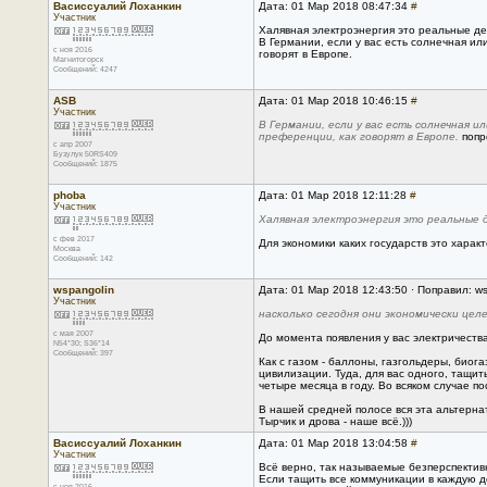
Васиссуалий Лоханкин
Дата: 01 Мар 2018 08:47:34
#
Участник
Халявная электроэнергия это реальные де
В Германии, если у вас есть солнечная ил
с ноя 2016
говорят в Европе.
Магнитогорск
Сообщений: 4247
ASB
Дата: 01 Мар 2018 10:46:15
#
Участник
В Германии, если у вас есть солнечная 
преференции, как говорят в Европе.
попр
с апр 2007
Бузулук 50RS409
Сообщений: 1875
phoba
Дата: 01 Мар 2018 12:11:28
#
Участник
Халявная электроэнергия это реальные 
с фев 2017
Для экономики каких государств это харак
Москва
Сообщений: 142
wspangolin
Дата: 01 Мар 2018 12:43:50 · Поправил: w
Участник
насколько сегодня они экономически цел
с мая 2007
До момента появления у вас электричеств
N54*30; S36*14
Сообщений: 397
Как с газом - баллоны, газгольдеры, биог
цивилизации. Туда, для вас одного, тащи
четыре месяца в году. Во всяком случае п
В нашей средней полосе вся эта альтернат
Тырчик и дрова - наше всё.)))
Васиссуалий Лоханкин
Дата: 01 Мар 2018 13:04:58
#
Участник
Всё верно, так называемые безперспектив
Если тащить все коммуникации в каждую де
с ноя 2016