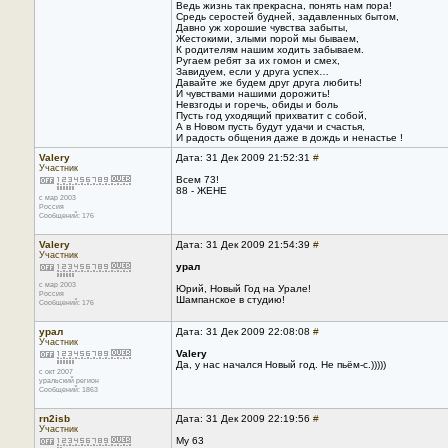
Ведь жизнь так прекрасна, понять нам пора!
Средь серостей будней, задавленных бытом,
Давно уж хорошие чувства забыты,
Жестокими, злыми порой мы бываем,
К родителям нашим ходить забываем.
Ругаем ребят за их гомон и смех,
Завидуем, если у друга успех…
Давайте же будем друг друга любить!
И чувствами нашими дорожить!
Невзгоды и горечь, обиды и боль
Пусть год уходящий прихватит с собой,
А в Новом пусть будут удачи и счастья,
И радость общения даже в дождь и ненастье !
Valery
Дата: 31 Дек 2009 21:52:31
#
Участник
Всем 73!
88 - ЖЕНЕ
с мар 2003
Россия
Сообщений: 176
Valery
Дата: 31 Дек 2009 21:54:39
#
Участник
урал
с мар 2003
Юрий, Новый Год на Урале!
Россия
Шампанское в студию!
Сообщений: 176
урал
Дата: 31 Дек 2009 22:08:08
#
Участник
Valery
Да, у нас начался Новый год. Не пьём-с.)))))
с окт 2007
уральский регион
Сообщений: 1863
rn2isb
Дата: 31 Дек 2009 22:19:56
#
Участник
My 63