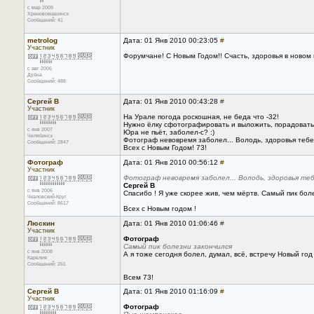
с мар 2009
Хреновомашинск
Сообщений: 41
metrolog
Дата: 01 Янв 2010 00:23:05
#
Участник
Форумчане! С Новым Годом!! Счасть, здоровья в новом 
с авг 2006
Дубна
Сообщений: 488
Сергей В
Дата: 01 Янв 2010 00:43:28
#
Участник
На Урале погода роскошная, не беда что -32!
Нужно ёлку сфотографировать и выложить, порадовать 
с янв 2007
Юра не пьёт, заболел-с? :)
Челябинск
Фотограф невовремя заболел... Володь, здоровья тебе
Сообщений: 2847
Всех с Новым Годом! 73!
Фотограф
Дата: 01 Янв 2010 00:56:12
#
Участник
Фотограф невовремя заболел... Володь, здоровья теб
Сергей В
с янв 2006
Спасибо ! Я уже скорее жив, чем мёртв. Самый пик бо
Чкаловский-Круг
Сообщений: 8617
Всех с Новым годом !
Люскин
Дата: 01 Янв 2010 01:06:46
#
Участник
Фотограф
Самый пик болезни закончился
с янв 2008
А я тоже сегодня болел, думал, всё, встречу Новый год
Карелия
Сообщений: 251
Всем 73!
Сергей В
Дата: 01 Янв 2010 01:16:09
#
Участник
Фотограф