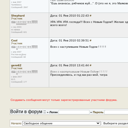
Пью шампанское
с янв 2007
"Ешь ананасы, рябчиков жуй..." :D (это не я, это Маяков
Челябинск
Сообщений: 2847
Shephard
Дата: 01 Янв 2010 01:22:43
#
Участник
УРА УРА УРА господа!!! Всех с Новым Годом!! Желаю зд
всего всего!
с сен 2003
из эфира
Сообщений: 601
Cool
Дата: 01 Янв 2010 02:39:51
#
Участник
Всех с наступившим Новым Годом ! ! ! ! !
с апр 2007
Ростов-на-Дону
Сообщений: 68
genn62
Дата: 01 Янв 2010 13:41:44
#
Участник
Всех с наступившим Новым Годом ! ! ! ! !
Присоединяюсь, и год как раз мой, тигра
с фев 2007
М.О.
Сообщений: 177
Создавать сообщения могут только зарегистрированные участники форума.
Войти в форум ::
» Логин
»
Пароль
Начало