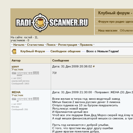
Клубный форум - 
·
Форум про радио здес
·
Наш магазин
·
Объявле
На сайте: гостей - 11,
участников - 0
·
Начало
·
Статистика
·
Поиск
·
Регистрация
·
Правила
·
Клубный Форум
—›
Свободное общение
—›
Всех с Новым Годом!
Автор
Сообщение
урал
Дата: 31 Дек 2009 20:36:02
#
Участник
73!
с окт 2007
уральский регион
Сообщений: 1863
ЖЕНА
Дата: 31 Дек 2009 21:30:00 · Поправил: ЖЕНА (31 Дек 
Участник
Всем желаю в тигра год- вино-водочный завод
Мятых баксов 2 вагона,русских денег 3 лимона
с окт 2007
Отпуск годиков на 10 за бугром покуралесить
Москва
Яхту,лексус новой марки
Сообщений: 255
И брилиантов целый воз
Чтоб все эти подарки Вам Дед Мороз скорей под ёлку пр
А ещё мешок финансов,второй мешок со смехом, а трети
Пусть год начинается с доброй улыбки,
С того, что простим мы друг другу ошибки
И даже врагам пожелаем добра,