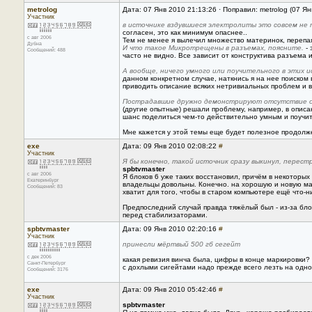
metrolog
Дата: 07 Янв 2010 21:13:26 · Поправил: metrolog (07 Я
Участник
в источнике вздувшиеся электролиты это совсем не 
согласен, это как минимум опаснее..
с авг 2006
Тем не менее я вылечил множество материнок, перепая
Дубна
И что такое Микротрещены в разъемах, поясните.
- 
Сообщений: 488
часто не видно. Все зависит от конструктива разъема и
А вообще, ничего умного или поучительного в этих 
данном конкретном случае, наткнись я на нее поиском 
приводить описание всяких нетривиальных проблем и в
Пострадавшие дружно демонстрируют отсутствие оп
(другие опытные) решали проблему, например, в описан
шанс поделиться чем-то действительно умным и поучи
Мне кажется у этой темы еще будет полезное продолж
exe
Дата: 09 Янв 2010 02:08:22
#
Участник
Я бы конечно, такой источник сразу выкинул, перес
spbtvmaster
с авг 2006
Я блоков 6 уже таких восстановил, причём в некоторых
Екатеринбург
владельцы довольны. Конечно. на хорошую и новую маш
Сообщений: 83
хватит для того, чтобы в старом компьютере ещё что-
Предпоследний случай правда тяжёлый был - из-за бло
перед стабилизаторами.
spbtvmaster
Дата: 09 Янв 2010 02:20:16
#
Участник
принесли мёртвый 500 гб сегейт
с дек 2006
какая ревизия винча была, цифры в конце маркировки?
Санкт-Петербург
с дохлыми сигейтами надо прежде всего лезть на одно
Сообщений: 3176
exe
Дата: 09 Янв 2010 05:42:46
#
Участник
spbtvmaster