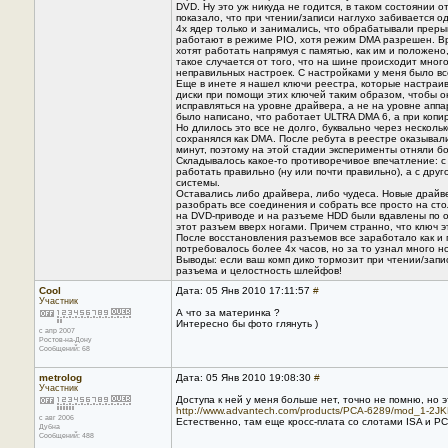
DVD. Ну это уж никуда не годится, в таком состоянии 
показало, что при чтении/записи наглухо забивается о
4х ядер только и занимались, что обрабатывали преры
работают в режиме PIO, хотя режим DMA разрешен. Вро
хотят работать напрямуя с памятью, как им и положен
такое случается от того, что на шине происходит мно
неправильных настроек. С настройками у меня было вс
Еще в инете я нашел ключи реестра, которые настраи
диски при помощи этих ключей таким образом, чтобы 
исправляться на уровне драйвера, а не на уровне апп
было написано, что работает ULTRA DMA 6, а при копир
Но длилось это все не долго, буквально через нескол
сохранялся как DMA. После ребута в реестре оказывал
минут, поэтому на этой стадии эксперименты отняли б
Складывалось какое-то противоречивое впечатление: с
работать правильно (ну или почти правильно), а с дру
системы.
Оставались либо драйвера, либо чудеса. Новые драйве
разобрать все соединения и собрать все просто на сто
на DVD-приводе и на разъеме HDD были вдавлены по од
этот разъем вверх ногами. Причем странно, что ключ 
После восстановления разъемов все заработало как и
потребовалось более 4х часов, но за то узнал много н
Выводы: если ваш комп дико тормозит при чтении/запис
разъема и целостность шлейфов!
Cool
Дата: 05 Янв 2010 17:11:57
#
Участник
А что за материнка ?
Интересно бы фото глянуть )
с апр 2007
Ростов-на-Дону
Сообщений: 68
metrolog
Дата: 05 Янв 2010 19:08:30
#
Участник
Доступа к ней у меня больше нет, точно не помню, но э
http://www.advantech.com/products/PCA-6289/mod_1-2J
с авг 2006
Естественно, там еще кросс-плата со слотами ISA и PCI
Дубна
Сообщений: 488