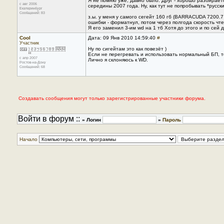
Я не помню уже, давно было. Друг - хорошо разбираетс
с авг 2006
середины 2007 года. Ну, как тут не попробывать *русск
Екатеринбург
Сообщений: 83
з.ы. у меня у самого сегейт 160 гб (BARRACUDA 7200.
ошибки - форматнул, потом через полгода скорость чте
Я его заменил 3-им wd на 1 тб Хотя до этого и по сей
Cool
Дата: 09 Янв 2010 14:59:40
#
Участник
Ну по сигейтам это как повезёт )
Если не перегревать и использовать нормальный БП, то
с апр 2007
Лично я склоняюсь к WD.
Ростов-на-Дону
Сообщений: 68
Создавать сообщения могут только зарегистрированные участники форума.
Войти в форум ::
» Логин
»
Пароль
Начало