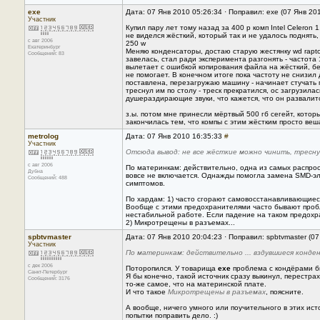
exe
Дата: 07 Янв 2010 05:26:34 · Поправил: exe (07 Янв 20
Участник
Купил пару лет тому назад за 400 р комп Intel Celeron 
не виделся жёсткий, который так и не удалось поднять
с авг 2006
250 w
Екатеринбург
Меняю конденсаторы, достаю старую жестянку wd rapto
Сообщений: 83
завелась, стал ради эксперимента разгонять - частота 
вылетает с ошибкой копирования файла на жёсткий, бе
не помогает. В конечном итоге пока частоту не снизил
поставлена, перезагружаю машину - начинает стучать 
треснул им по столу - треск прекратился, ос загрузил
душераздирающие звуки, что кажется, что он развалится,
з.ы. потом мне принесли мёртвый 500 гб сегейт, котор
закончилась тем, что компы с этим жёстким просто веш
metrolog
Дата: 07 Янв 2010 16:35:33
#
Участник
Отсюда вывод: не все жёсткие можно чинить, треснув
с авг 2006
По материнкам: действительно, одна из самых распрос
Дубна
вовсе не включается. Однажды помогла замена SMD-эле
Сообщений: 488
симптомов.
По хардам: 1) часто сгорают самовосстанавливающиеся
Вообще с этими предохранителями часто бывают пробле
нестабильной работе. Если падение на таком предохра
2) Микротрещены в разъемах...
spbtvmaster
Дата: 07 Янв 2010 20:04:23 · Поправил: spbtvmaster (0
Участник
По материнкам: действительно ... вздувшиеся конде
с дек 2006
Поторопился. У товарища
exe
проблема с кондёрами бы
Санкт-Петербург
Я бы конечно, такой источник сразу выкинул, перестра
Сообщений: 3176
то-же самое, что на материнской плате.
И что такое
Микротрещены в разъемах
, поясните.
А вообще, ничего умного или поучительного в этих ис
попытки поправить дело. :)