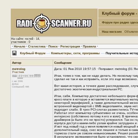
Клубный форум - 
·
Форум про радио здес
·
Наш магазин
·
Объявле
На сайте: гостей - 14,
участников - 0
·
Начало
·
Статистика
·
Поиск
·
Регистрация
·
Правила
·
Клубный Форум
—›
Компьютеры, сети, программы
—›
Поучительные истор
Автор
Сообщение
metrolog
Дата: 01 Янв 2010 19:57:15 · Поправил: metrolog (01 Я
Участник
Итак, топик о том, как не надо делать. Но поскольку та
сделал не так и как исправить, если это еще возможно
с авг 2006
Дубна
Вот какая история, а точнее даже расследование, случи
Сообщений: 488
достаточно экзотическая индустриальная PC.
Итак, сабж. Компьютер достаточно небольшого форм-фак
кросс-плате в которую и вставляется вертикально мат
некоторой периферией, а также дополнительной мезон
встроенной видеокартой с 8МБ видеопамяти, звука нет
подходит слабо. В трех PCI-слотах разместились TV-тюн
Работал этот компьютер субъективно не очень, особенн
интересно (собственно потому я его и взял). В причи
драйверов (а было это не просто) успокоился. Так он 
корпуса доступ к каким-либо узлам крайне затруднен и
И вот под новый год у меня появляется новый мощный 
дополнительный хард, снес все лишнее и только в самы
тормоза стали уж совсем невыносимыми. Решил разоб
В результате экспериментов было установлено, что скор