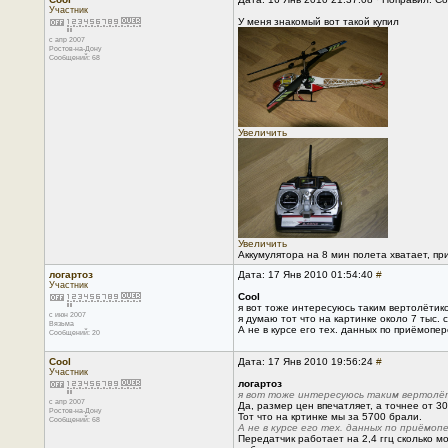
Участник
У меня знакомый вот такой купил
с апр 2007
Ростов-на-Дону
Сообщений: 68
Увеличить
Увеличить
Аккумулятора на 8 мин полета хватает, пр
логартоз
Дата: 17 Янв 2010 01:54:40
#
Участник
Cool
я вот тоже интересуюсь таким вертолётико
с июн 2007
я думаю тот что на картинке около 7 тыс. с
Вязьма
А не в курсе его тех. данных по приёмопер
Сообщений: 20
Cool
Дата: 17 Янв 2010 19:56:24
#
Участник
логартоз
я вот тоже интересуюсь таким вертолёт
с апр 2007
Да, размер цен впечатляет, а точнее от 30
Ростов-на-Дону
Тот что на кртинке мы за 5700 брали.
Сообщений: 68
А не в курсе его тех. данных по приёмоп
Передатчик работает на 2,4 ггц сколько 