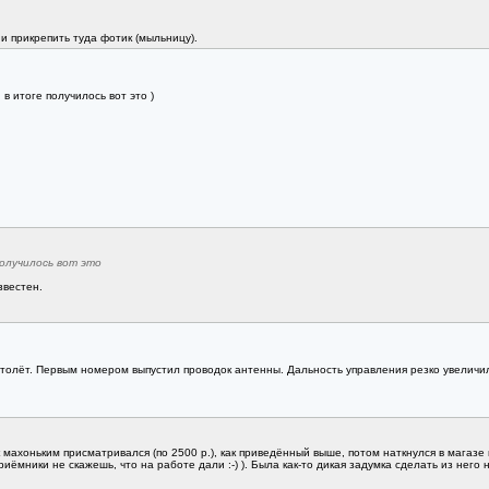
 и прикрепить туда фотик (мыльницу).
в итоге получилось вот это )
получилось вот это
звестен.
ртолёт. Первым номером выпустил проводок антенны. Дальность управления резко увеличил
махоньким присматривался (по 2500 р.), как приведённый выше, потом наткнулся в магазе н
 приёмники не скажешь, что на работе дали :-) ). Была как-то дикая задумка сделать из нег