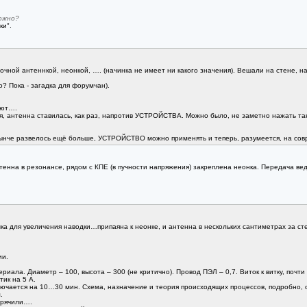
можно?
ки".
очной антеннкой, неонкой, …. (начинка не имеет ни какого значения). Вешали на стене, на
о? Пока - загадка для форумчан).
ают….
я, антенна ставилась, как раз, напротив УСТРОЙСТВА. Можно было, не заметно нажать тан
нынче развелось ещё больше, УСТРОЙСТВО можно применять и теперь, разумеется, на со
тенна в резонансе, рядом с КПЕ (в пучности напряжения) закреплена неонка. Передача ве
для увеличения наводки…припаяна к неонке, и антенна в нескольких сантиметрах за сте
ии.
риала. Диаметр – 100, высота – 300 (не критично). Провод ПЭЛ – 0,7. Виток к витку, поч
тик на 5 А.
ключается на 10…30 мин. Схема, назначение и теория происходящих процессов, подробно, о
.
стрячили….