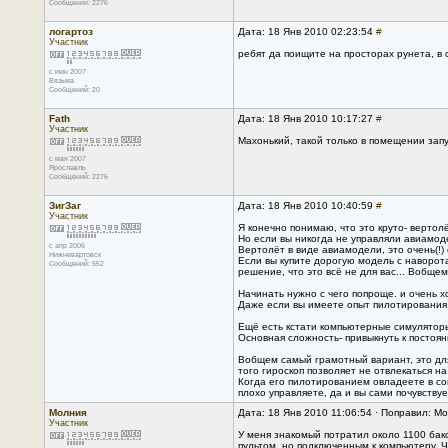
Сообщений: 2276
логартоз
Дата: 18 Янв 2010 02:23:54
#
Участник
ребят да поищите на просторах рунета, в
с июн 2007
Вязьма
Сообщений: 20
Fath
Дата: 18 Янв 2010 10:17:27
#
Участник
Махонький, такой только в помещении запу
с мая 2007
Ярославль
Сообщений: 2276
ЗигЗаг
Дата: 18 Янв 2010 10:40:59
#
Участник
Я конечно понимаю, что это круто- вертолё
Но если вы никогда не управляли авиамод
с апр 2006
Вертолёт в виде авиамодели, это очень(!
Нижневартовск
Если вы купите дорогую модель с наворот
Сообщений: 552
решение, что это всё не для вас... Вобще
Начинать нужно с чего попроще. и очень 
Даже если вы имеете опыт пилотирования 
Ещё есть кстати компьютерные симуляторы
Основная сложность- привыкнуть к постоян
Вобщем самый грамотный вариант, это для 
того гироскоп позволяет не отвлекаться на
Когда его пилотированием овладеете в сов
плохо управляете, да и вы сами почувству
Молния
Дата: 18 Янв 2010 11:06:54 · Поправил: Мо
Участник
У меня знакомый потратил около 1100 бак
пультом, но подключенным к компьютеру. 