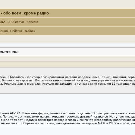
- обо всем, кроме радио
сь!
·
LPD-Форум
·
Копилка
ления
·
Рейтинг
·
Файлы
ли техники)
ейн. Оказалось - это специализированный магазин моделей: авиа , танки , машинки, верто
Вспомнилось детство. Был у меня танк склеенный на проводном управлении и несколько с
а. Реально давно в магазин игрушек не заходил , а тут как раз по теме. Ан-12 там видел на 
клейки АН-124. Известная фирма, очень качественно сделана. Потом пришлось заказать ещ
рэ. Поначалу с энтузиазмом начал, покрасил несколько деталей, старался. Но тут вот неза
 около трёх лет. Недавно посмотрев правде в глаза и поняв что к подобному разлечению (н
 не хватает.... Собрать все части воедино вдохновило посещение МАКСа 2009 а чтобы дой