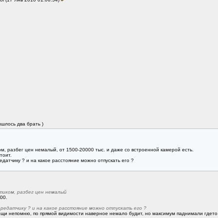
ишлось два брать )
м, разбег цен немалый, от 1500-20000 тыс. и даже со встроенной камерой есть.
тоит.
едатчику ? и на какое расстояние можно отпускать его ?
иком, разбег цен немалый
00.
ередатчику ? и на какое расстояние можно отпускать его ?
мощи непомню, по прямой видимости наверное немало будит, но максимум паднимали гдето