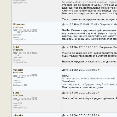
Нижневартовск
На самом деле, он практически не управл
Сообщений: 552
Управление по высоте и курсу. А что ещё 
Если Центровка нейтральная, можно тренир
Сметите центровку ещё более вперёд- ско
Можно в квартире слалом устраивать на вр
Так что хоть это и игрушка, но летающая, 
Microtech
Дата: 25 Янв 2010 08:20:43 · Поправил: Mi
Участник
ЗигЗаг
Планка с грузиками действительно р
вертикальной оси в ту или другую сторон
с июн 2004
полета. Именно его моделисты называют "
Москва
маневры. В 4х канальных моделях этот мех
Сообщений: 111
Suh2
Дата: 14 Окт 2010 12:15:36 · Поправил: Su
Участник
У меня сынишка (36 лет) купил радиоуправ
буду (только тверёзым)! И с учётом реко
с окт 2008
Иркутск
Еще про игрушки. А паял ли кто индикатор
Сообщений: 274
minorite
Дата: 14 Окт 2010 12:46:40
#
Участник
Suh2
А паял ли кто индикатор инопланетян?
с янв 2009
Зашибись!
Сколково
это, вероятно, в другую тему? подскажи
Сообщений: 826
Это серьезная тема, не игрушки.
Suh2
Дата: 14 Окт 2010 13:10:30
#
Участник
Это из области юмора и радио приколов. Я
с окт 2008
Иркутск
Сообщений: 274
minorite
Дата: 14 Окт 2010 13:12:28
#