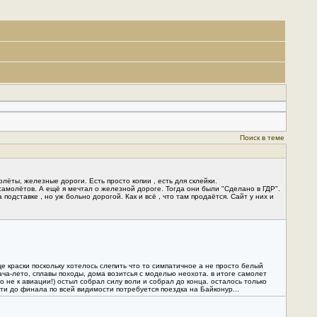
Поиск в теме
лёты, железные дороги. Есть просто копии , есть для склейки.
амолётов. А ещё я мечтал о железной дороге. Тогда они были "Сделано в ГДР".
подставке , но уж больно дорогой. Как и всё , что там продаётся. Сайт у них и
е краски поскольку хотелось слепить что то симпатичное а не просто белый
дача-лето, сплавы походы, дома возитсья с моделью неохота. в итоге самолет
о не к авиации!) остыл собрал силу воли и собрал до конца. осталось только
ти до финала по всей видимости потребуется поездка на Байконур...