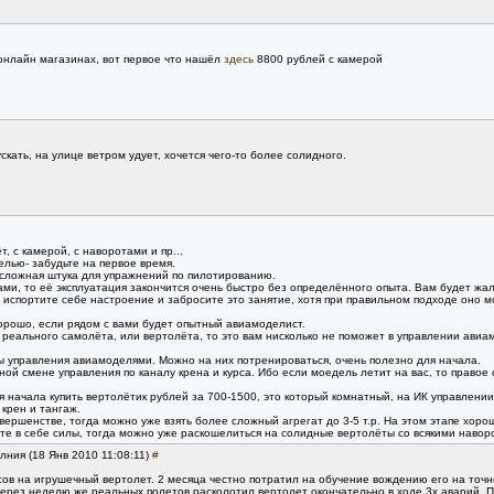
 онлайн магазинах, вот первое что нашёл
здесь
8800 рублей с камерой
скать, на улице ветром удует, хочется чего-то более солидного.
т, с камерой, с наворотами и пр...
елью- забудьте на первое время.
) сложная штука для упражнений по пилотированию.
ами, то её эксплуатация закончится очень быстро без определённого опыта. Вам будет жа
м испортите себе настроение и забросите это занятие, хотя при правильном подходе оно мо
хорошо, если рядом с вами будет опытный авиамоделист.
реального самолёта, или вертолёта, то это вам нисколько не поможет в управлении авиа
 управления авиамоделями. Можно на них потренироваться, очень полезно для начала.
ной смене управления по каналу крена и курса. Ибо если моедель летит на вас, то правое
начала купить вертолётик рублей за 700-1500, это который комнатный, на ИК управлении.
 крен и тангаж.
ершенстве, тогда можно уже взять более сложный агрегат до 3-5 т.р. На этом этапе хоро
ете в себе силы, тогда можно уже раскошелиться на солидные вертолёты со всякими навор
лния (18 Янв 2010 11:08:11)
#
сов на игрушечный вертолет. 2 месяца честно потратил на обучение вождению его на точн
Через неделю же реальных полетов расколотил вертолет окончательно в ходе 3х аварий. П