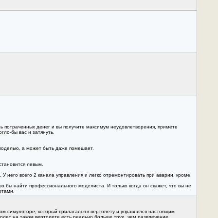
ль потраченных денег и вы получите максимум неудовлетворения, примете
гло-бы вас и затянуть.
моделью, а может быть даже помешает.
 становится левым.
 У него всего 2 канала управления и легко отремонтировать при аварии, кроме
шо бы найти профессионального моделиста. И только когда он скажет, что вы не
отами.
ом симуляторе, который прилагался к вертолету и управлялся настоящим
олет на таком вертолете есть реально больше труд, чем развлечение.