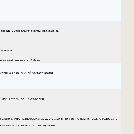
 гвоздик. Заходящим гостям, хвастались:
генту, и …:
временной элементной базе.
дётся на резонансной частоте рамки.
нкой, остальное – бутафория.
ти на всю длину. Трансформатор 220/5…10 В (точнее не помню, можно подобрать,
писаны в статье из (того же) журнала.