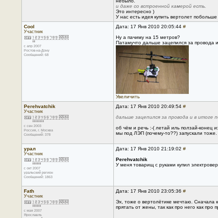
небыло.
и даже со встроенной камерой есть.
Это интересно )
У нас есть идея купить вертолет побольше
Cool
Дата: 17 Янв 2010 20:05:44
#
Участник
Ну а пачиму на 15 метров?
Патамучто дальше зацепился за провода и 
с апр 2007
Ростов-на-Дону
Сообщений: 68
Увеличить
Perehvatchik
Дата: 17 Янв 2010 20:49:54
#
Участник
дальше зацепился за провода и в итоге 
с сен 2003
об чём и речь :-( летай иль ползай-конец и
Россия, г. Москва
мы под ЛЭП (почему-то??) запускали тоже.
Сообщений: 378
урал
Дата: 17 Янв 2010 21:19:02
#
Участник
Perehvatchik
У меня товарищ с руками купил электрове
с окт 2007
уральский регион
Сообщений: 1863
Fath
Дата: 17 Янв 2010 23:05:36
#
Участник
Эх, тоже о вертолётике мечтаю. Сначала к 
прятать от жены, так как про него как про
с мая 2007
Ярославль