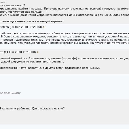
яем.
для начала нужно?
оваться во взлёте и посадке. Приклеив наклеку-грузик на нос, вертолёт получает возможн
рость увеличится ещё больше.
емя, а можно даже гонки устраивать (позволяет до 3-х аппаратов на разных каналах однов
и летающая так-же, как и настоящий вертолёт.
crotech (25 Янв 2010 08:28:53)
#
аботает как гироскоп, и помогает стабилизировать модель в плоскости, но она не влияет н
у. В более совершенных моделях, дополнительно, ставится датчик угловых ускорений на ве
гироскоп". Центровка грузиком - это проще чем механизм циклического шага, но принципи
анизм есть, там уходы в плоскости компенсируются рычажками на пульте и центр тяжести н
h2 (14 Окт 2010 12:19:00)
#
ляемый вертолётик. В компании с друзьями (под шофэ) игрался, он все время улетал на де
мендаций форумчан по технике пилотирования.
 инопланетян? (это, вероятно, в другую тему? подскажите новенькому).
те новенькому
 же паял, и работало! Где рассказать можно?