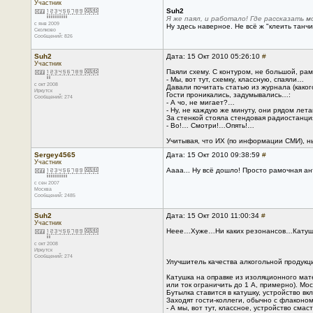
Участник
Suh2
Я же паял, и работало! Где рассказать 
с янв 2009
Ну здесь наверное. Не всё ж "клеить танчи
Сколково
Сообщений: 826
Suh2
Дата: 15 Окт 2010 05:26:10
#
Участник
Паяли схему. С контуром, не большой, рам
- Мы, вот тут, схемку, классную, спаяли…
с окт 2008
Давали почитать статью из журнала (каког
Иркутск
Гости проникались, задумывались…:
Сообщений: 274
- А чо, не мигает?…
- Ну, не каждую же минуту, они рядом лет
За стенкой стояла стендовая радиостанци
- Во!… Смотри!…Опять!…
Учитывая, что ИХ (по информации СМИ), 
Sergey4565
Дата: 15 Окт 2010 09:38:59
#
Участник
Аааа... Ну всё дошло! Просто рамочная ан
с сен 2007
Москва
Сообщений: 2485
Suh2
Дата: 15 Окт 2010 11:00:34
#
Участник
Неее…Хуже…Ни каких резонансов…Катушка 
с окт 2008
Иркутск
Сообщений: 274
Улучшитель качества алкогольной продукц
Катушка на оправке из изоляционного мате
или ток ограничить до 1 А, примерно). Мос
Бутылка ставится в катушку, устройство в
Заходят гости-коллеги, обычно с флаконом
- А мы, вот тут, классное, устройство сма