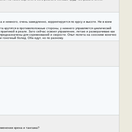
а и немного, очень замедленно, корректируется по курсу и высоте. Ни в коем
инта крутятся в противоположные стороны, у нижнего управляется циклический
 практикой в реале. Зато сейчас освоил управление, летаю и разворачиваю как
 предназначены для соревнований и скорости. Опыт полета на сооснике конечно
 и гоночный болид. Оба едут, но по разному.
изменении крена и тангажа?