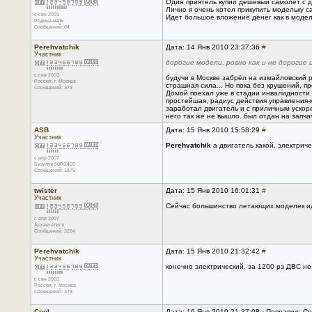
Один приятель купил дешевый самолет с д
Лично я очень хотел прикупить модельку 
с сен 2003
Идет большое вложение денег как в модели
Родина-мать
Сообщений: 84
Perehvatchik
Дата: 14 Янв 2010 23:37:36
#
Участник
дорогие модели, ровно как и не дорогие
с сен 2003
будучи в Москве забрёл на измайловский р
Россия, г. Москва
страшная сила... Но пока без крушений, п
Сообщений: 378
Домой поехал уже в стадии инвалидности.
простейшая, радиус действия управления-
заработал двигатель и с приличным ускоре
него так же не вышло. был отдан на запч
ASB
Дата: 15 Янв 2010 15:58:29
#
Участник
Perehvatchik
а двигатель какой, электрич
с апр 2007
Бузулук 50RS409
Сообщений: 1875
twister
Дата: 15 Янв 2010 16:01:31
#
Участник
Сейчас большинство летающих моделек ид
с апр 2007
Архангельск
Сообщений: 3264
Perehvatchik
Дата: 15 Янв 2010 21:32:42
#
Участник
конечно электрический, за 1200 рэ ДВС н
с сен 2003
Россия, г. Москва
Сообщений: 378
Cool
Дата: 16 Янв 2010 21:37:08 · Поправил: Co