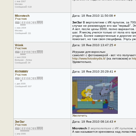
с янв 2007
Москва
Сообщений: 518
Microtech
Дата: 18 Янв 2010 11:50:08
#
Участник
ЗигЗаг
В вертолетике с ИК пультом, за 700
случае не рекомендую его как "первый". Э
с июн 2004
А вот, после цены 3000, полно вариантов.
Москва
шаг. Я месяц учился только от пола его п
Сообщений: 111
угодно. Более навороченные и дорогие кл
помогает, но там своя специфика. Учусь уж
Vrimk
Дата: 18 Янв 2010 13:47:25
#
Участник
Игрушки для взрослых:
самолёт с фотокамерой - вот что получает
с июл 2004
http://www.fotoskrydis.lt/
(на литовском) и
htt
Вильнюс - Литва
Удивительно.
Сообщений: 34
RV9WMV
Дата: 18 Янв 2010 20:29:41
#
Участник
с дек 2009
Сообщений: 507
Увеличить
ЗигЗаг
Дата: 19 Янв 2010 08:14:43
#
Участник
Microtech
В вертолетике с ИК пультом, з
А как называется хреновина над лопастям
с апр 2006