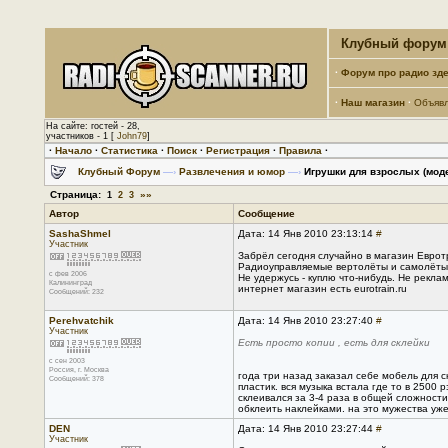
Клубный форум 
·
Форум про радио зде
·
Наш магазин
·
Объяв
На сайте: гостей - 28,
участников - 1 [
John79
]
·
Начало
·
Статистика
·
Поиск
·
Регистрация
·
Правила
·
Клубный Форум
—›
Развлечения и юмор
—›
Игрушки для взрослых (моде
Страница:
»»
1
2
3
Автор
Сообщение
SashaShmel
Дата: 14 Янв 2010 23:13:14
#
Участник
Забрёл сегодня случайно в магазин Евротр
Радиоуправляемые вертолёты и самолёты. 
с фев 2006
Не удержусь - куплю что-нибудь. Не реклам
Калининград
интернет магазин есть eurotrain.ru
Сообщений: 232
Perehvatchik
Дата: 14 Янв 2010 23:27:40
#
Участник
Есть просто копии , есть для склейки
с сен 2003
Россия, г. Москва
года три назад заказал себе мобель для с
Сообщений: 378
пластик. вся музыка встала где то в 2500 
склеивался за 3-4 раза в общей сложности
обклеить наклейками. на это мужества уже
DEN
Дата: 14 Янв 2010 23:27:44
#
Участник