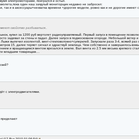
вумя электромоторами, поигрался и остыл.
самолета,пока один наш заядлый мониторщик недавно не забросил:
, так и в аксессуары+нехватка времени +дорогие модели, ровно как и не дорогие имеют с
 имеют свойство разбиваться..
ынок, купил за 1200 руб вертолет радиоуправляемый. Первый запуск в помещении позволил
росто задевал за стены и падал. Далее запуск в подмосковном огороде. Небольшой ветер и 
 Лыжи вылечил изолентой, винт-стекловолокно+суперклей. Запускали раза 3-4, всякий раз
метров 15, далее теряет сигнал и здраствуй землица. Чем собственно и завершилось-взм
нием и вращающимся винтом врезался в землю. Вал винта из 2.5 мм весьма крепкого стальн
ати младшим товарищам....
еский?
ёт с электродвигателями.
е приделают
ol (17 Янв 2010 01:06:54)
#