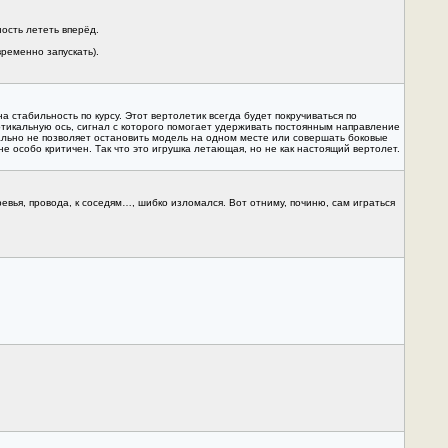
ость лететь вперёд.
ременно запускать).
а стабильность по курсу. Этот вертолетик всегда будет покручиваться по
ртикальную ось, сигнал с которого помогает удерживать постоянным направление
ально не позволяет остановить модель на одном месте или совершать боковые
е особо критичен. Так что это игрушка летающая, но не как настоящий вертолет.
ревья, провода, к соседям…, шибко изломался. Вот отниму, починю, сам играться