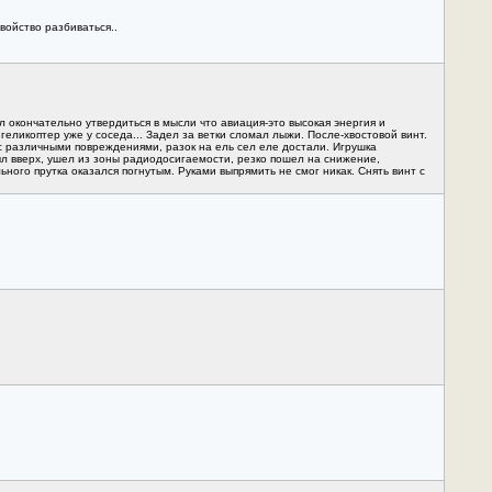
войство разбиваться..
 окончательно утвердиться в мысли что авиация-это высокая энергия и
геликоптер уже у соседа... Задел за ветки сломал лыжи. После-хвостовой винт.
 с различными повреждениями, разок на ель сел еле достали. Игрушка
ыл вверх, ушел из зоны радиодосигаемости, резко пошел на снижение,
ого прутка оказался погнутым. Руками выпрямить не смог никак. Снять винт с