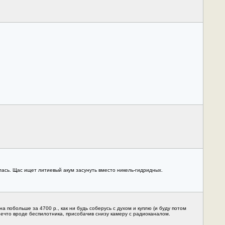
ась. Щас ищет литиевый акум засунуть вместо никель-гидридных.
а побольше за 4700 р., как ни будь соберусь с духом и куплю (и буду потом
о нечто вроде беспилотника, присобачив снизу камеру с радиоканалом.