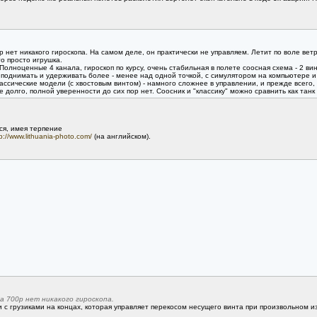
р нет никакого гироскопа. На самом деле, он практически не управляем. Летит по воле ветр
то просто игрушка.
 Полноценные 4 канала, гироскоп по курсу, очень стабильная в полете соосная схема - 2 в
риподнимать и удерживать более - менее над одной точкой, с симулятором на компьютере и
ассические модели (с хвостовым винтом) - намного сложнее в управлении, и прежде всего,
е долго, полной уверенности до сих пор нет. Соосник и "классику" можно сравнить как танк
ся, имея терпение
p://www.lithuania-photo.com/
(на английском).
а 700р нет никакого гироскопа.
и с грузиками на концах, которая управляет перекосом несущего винта при произвольном 