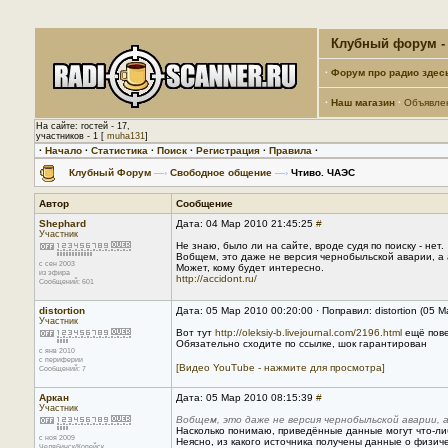
Клубный форум - 
·
Форум про радио здес
·
Наш магазин
·
Объявле
На сайте: гостей - 17,
участников - 1 [
muha131
]
·
Начало
·
Статистика
·
Поиск
·
Регистрация
·
Правила
·
Клубный Форум
—›
Свободное общение
—›
Чтиво. ЧАЭС
Автор
Сообщение
Shephard
Дата: 04 Мар 2010 21:45:25
#
Участник
Не знаю, было ли на сайте, вроде судя по поиску - нет.
Вобщем, это даже не версия чернобыльской аварии, а 
с сен 2003
Может, кому будет интересно.
из эфира
http://accidont.ru/
Сообщений: 601
distortion
Дата: 05 Мар 2010 00:20:00 · Поправил: distortion (05 
Участник
Вот тут
http://oleksiy-b.livejournal.com/2196.html
ещё пове
Обязательно сходите по ссылке, шок гарантирован
с янв 2010
с периферии
[Видео YouTube - нажмите для просмотра]
Сообщений: 7
Аркан
Дата: 05 Мар 2010 08:15:39
#
Участник
Вобщем, это даже не версия чернобыльской аварии, а
Насколько понимаю, приведённые данные могут что-либ
с ноя 2009
Неясно, из какого источника получены данные о физи
Челябинск/Копейск