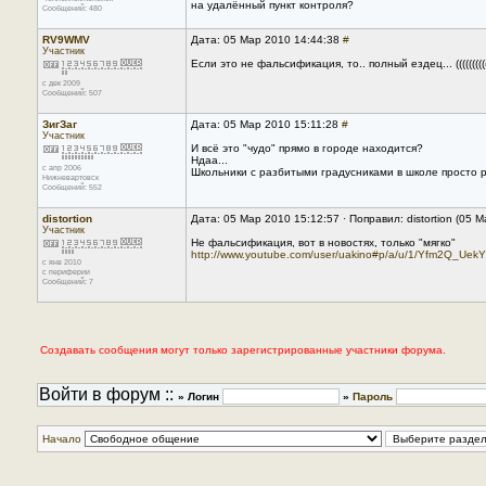
на удалённый пункт контроля?
Сообщений: 480
RV9WMV
Дата: 05 Мар 2010 14:44:38
#
Участник
Если это не фальсификация, то.. полный ездец... (((((((((
с дек 2009
Сообщений: 507
ЗигЗаг
Дата: 05 Мар 2010 15:11:28
#
Участник
И всё это "чудо" прямо в городе находится?
Ндаа...
с апр 2006
Школьники с разбитыми градусниками в школе просто р
Нижневартовск
Сообщений: 552
distortion
Дата: 05 Мар 2010 15:12:57 · Поправил: distortion (05 
Участник
Не фальсификация, вот в новостях, только "мягко"
http://www.youtube.com/user/uakino#p/a/u/1/Yfm2Q_Uek
с янв 2010
с периферии
Сообщений: 7
Создавать сообщения могут только зарегистрированные участники форума.
Войти в форум ::
» Логин
»
Пароль
Начало