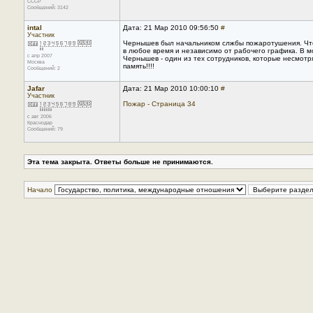
CCCP
Сообщений: 3142
intal
Дата: 21 Мар 2010 09:56:50
#
Участник
Чернышев был начальником слжбы пожаротушения. Что 
в любое время и независимо от рабочего графика. В м
с апр 2007
Чернышев - один из тех сотрудников, которые несмотря 
Москва
память!!!!
Сообщений: 2
Jafar
Дата: 21 Мар 2010 10:00:10
#
Участник
Пожар - Страница 34
с авг 2006
Краснодар
Сообщений: 79
Эта тема закрыта. Ответы больше не принимаются.
Начало