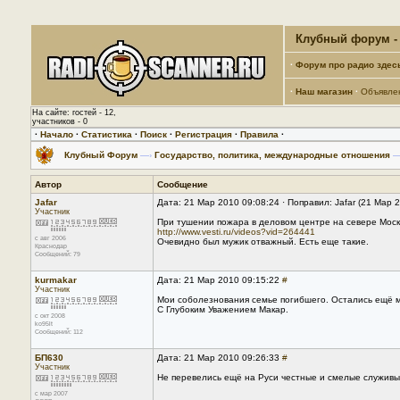
Клубный форум - 
·
Форум про радио здес
·
Наш магазин
·
Объявле
На сайте: гостей - 12,
участников - 0
·
Начало
·
Статистика
·
Поиск
·
Регистрация
·
Правила
·
Клубный Форум
—›
Государство, политика, международные отношения
—
Автор
Сообщение
Jafar
Дата: 21 Мар 2010 09:08:24 · Поправил: Jafar (21 Мар 
Участник
При тушении пожара в деловом центре на севере Мос
http://www.vesti.ru/videos?vid=264441
с авг 2006
Очевидно был мужик отважный. Есть еще такие.
Краснодар
Сообщений: 79
kurmakar
Дата: 21 Мар 2010 09:15:22
#
Участник
Мои соболезнования семье погибшего. Остались ещё м
С Глубоким Уважением Макар.
с окт 2008
ko95lt
Сообщений: 112
БП630
Дата: 21 Мар 2010 09:26:33
#
Участник
Не перевелись ещё на Руси честные и смелые служивы
с мар 2007