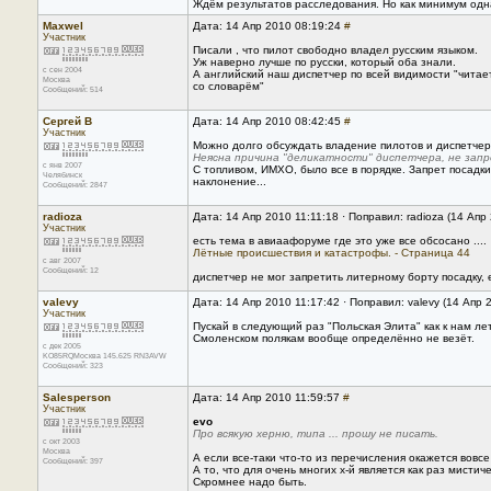
Ждём результатов расследования. Но как минимум одна
Maxwel
Дата: 14 Апр 2010 08:19:24
#
Участник
Писали , что пилот свободно владел русским языком.
Уж наверно лучше по русски, который оба знали.
с сен 2004
А английский наш диспетчер по всей видимости "читае
Москва
со словарём"
Сообщений: 514
Сергей В
Дата: 14 Апр 2010 08:42:45
#
Участник
Можно долго обсуждать владение пилотов и диспетчер
Неясна причина "деликатности" диспетчера, не зап
с янв 2007
С топливом, ИМХО, было все в порядке. Запрет посадк
Челябинск
наклонение...
Сообщений: 2847
radioza
Дата: 14 Апр 2010 11:11:18 · Поправил: radioza (14 Апр
Участник
есть тема в авиаафоруме где это уже все обсосано ....
Лётные происшествия и катастрофы. - Страница 44
с авг 2007
Сообщений: 12
диспетчер не мог запретить литерному борту посадку, 
valevy
Дата: 14 Апр 2010 11:17:42 · Поправил: valevy (14 Апр 
Участник
Пускай в следующий раз "Польская Элита" как к нам ле
Смоленском полякам вообще определённо не везёт.
с дек 2005
KO85RQМосква 145.625 RN3AVW
Сообщений: 323
Salesperson
Дата: 14 Апр 2010 11:59:57
#
Участник
evo
Про всякую херню, типа ... прошу не писать.
с окт 2003
Москва
А если все-таки что-то из перечисления окажется вовсе
Сообщений: 397
А то, что для очень многих х-й является как раз мисти
Скромнее надо быть.