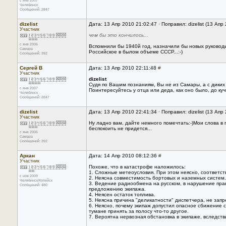
с янв 2007
Челябинск
Сообщений: 2847
dizelist
Дата: 13 Апр 2010 21:02:47 · Поправил: dizelist (13 Апр
Участник
чем бы это кончилось...
с янв 2006
Вспомнили бы 1940й год, назначили бы новых руковод
Самара
Российское в былом объеме СССР...:-)
Сообщений: 392
Сергей В
Дата: 13 Апр 2010 22:11:48
#
Участник
dizelist
Судя по Вашим познаниям, Вы не из Самары, а с диких 
с янв 2007
Поинтересуйтесь у отца или деда, как оно было, до ку
Челябинск
Сообщений: 2847
dizelist
Дата: 13 Апр 2010 22:41:34 · Поправил: dizelist (13 Апр
Участник
Ну ладно вам, дайте немного помечтать:-)Мои слова в 
беспокоить не придется...
с янв 2006
Самара
Сообщений: 392
Аркан
Дата: 14 Апр 2010 08:12:36
#
Участник
Похоже, что в катастрофе наложилось:
1. Сложные метеоусловия. При этом неясно, соответс
с ноя 2009
2. Неясна совместимость бортовых и наземных систем. 
Челябинск/Копейск
3. Ведение радиообмена на русском, в нарушение прав
Сообщений: 480
предложению экипажа.
4. Неясен остаток топлива.
5. Неясна причина "деликатности" диспетчера, не запр
6. Неясно, почему экипаж допустил опасное сбижение с
тумане принять за полосу что-то другое.
7. Вероятна нервозная обстановка в экипаже, вследст