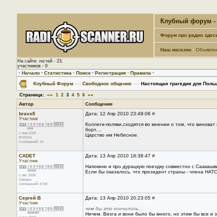
Клубный форум - 
·
Форум про радио здес
·
Наш магазин
·
Объявле
На сайте: гостей - 23,
участников - 0
·
Начало
·
Статистика
·
Поиск
·
Регистрация
·
Правила
·
Клубный Форум
—›
Свободное общение
—›
Настоящая трагедия для Поль
Страница:
««
»»
1
2
3
4
5
6
Автор
Сообщение
bravo5
Дата: 12 Апр 2010 23:49:06
#
Участник
Коллеги-поляки,сходятся во мнении о том, что винова
борт....
с янв 2005
Царство им Небесное.
RUSSIA
Сообщений: 14
CADET
Дата: 13 Апр 2010 18:38:47
#
Участник
Напомню и про дурацкую поездку совместно с Саакашви
Если бы оказалось, что президент страны - члена НАТО 
с авг 2006
Самара
Сообщений: 4708
Сергей В
Дата: 13 Апр 2010 20:23:05
#
Участник
чем бы это кончилось...
Ничем. Визга и вони было бы много, но этим бы все и 