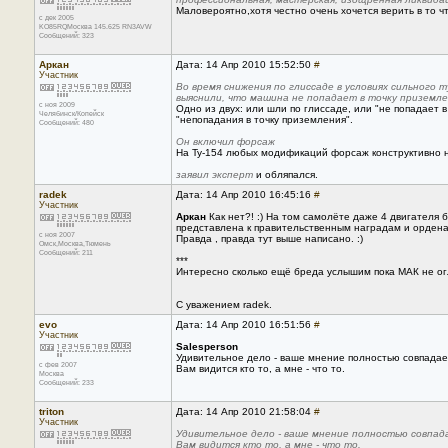
Маловероятно,хотя честно очень хочется верить в то ч
с дек 2005
KO85RQМосква 145.625 RN3AVW
Сообщений: 323
Аркан
Дата: 14 Апр 2010 15:52:50
#
Участник
Во время снижения по глиссаде в условиях сильного
выяснили, что машина не попадает в точку приземле
с ноя 2009
Одно из двух: или шли по глиссаде, или "не попадает 
Челябинск/Копейск
"непопадания в точку приземления".
Сообщений: 480
Он включил форсаж
На Ту-154 любых модификаций форсаж конструктивно 
заявил эксперт
и обляпался.
radek
Дата: 14 Апр 2010 16:45:16
#
Участник
Аркан
Как нет?! :) На том самолёте даже 4 двигателя б
представлена к правительственным наградам и орденам
с ноя 2007
Правда , правда тут выше написано. :)
Омск,Москва,Тюмень
Сообщений: 211
***
Интересно сколько ещё бреда услышим пока МАК не ог
С уважением radek.
evo
Дата: 14 Апр 2010 16:51:56
#
Участник
Salesperson
Удивительное дело - ваше мнение полностью совпадает
с фев 2007
Вам видится кто то, а мне - что то.
Москва
Сообщений: 233
triton
Дата: 14 Апр 2010 21:58:04
#
Участник
Удивительное дело - ваше мнение полностью совпада
Вам видится кто то, а мне - что то.