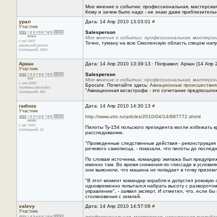
Мое мнение о событии: профессиональная, мастерская
Кому и зачем было надо - не знаю даже приблизитель
урал
Дата: 14 Апр 2010 13:03:01
#
Участник
Salesperson
Мое мнение о событии: профессиональная, мастерск
с окт 2007
Точно, туману на всю Смоленскую область спецом напу
уральский регион
Сообщений: 1863
Аркан
Дата: 14 Апр 2010 13:39:13 · Поправил: Аркан (14 Апр 
Участник
Salesperson
Мое мнение о событии: профессиональная, мастерск
с ноя 2009
Бросьте. Почитайте здесь:
Авиационные происшествия
Челябинск/Копейск
"Авиационная катастрофа - это сочетание предпосыло
Сообщений: 480
radioza
Дата: 14 Апр 2010 14:30:13
#
Участник
http://www.utro.ru/articles/2010/04/14/887772.shtml
с авг 2007
Пилоты Ту-154 польского президента могли избежать к
Сообщений: 12
расследованию.
"Проведенные следственные действия - реконструкция
речевого самописца, - показали, что пилоты до послед
По словам источника, командир экипажа был предупре
именно там. Во время снижения по глиссаде в условия
они выяснили, что машина не попадает в точку призем
"В этот момент командир корабля и допустил роковую 
одновременно попытался набрать высоту с разворотом
управление", - заявил эксперт. И отметил, что, если 
столкновения с землей.
valevy
Дата: 14 Апр 2010 14:57:09
#
Участник
профессиональная, мастерская, изощренная ликвида