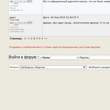
Вот и официальный дуроскоп сказал, что не было никак
с окт 2003
Москва
Сообщений: 397
урал
Дата: 16 Апр 2010 21:44:27
#
Участник
Думаю, про один заход - политическое враньё. А то уж
с окт 2007
уральский регион
Сообщений: 1863
Страница:
««
»»
1
2
3
4
5
6
Создавать сообщения могут только зарегистрированные участники форума.
Войти в форум ::
» Логин
»
Пароль
Начало