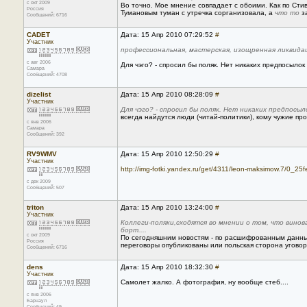
с окт 2009
Во точно. Мое мнение совпадает с обоими. Как по Сти
Россия
Тумановым туман с утречка сорганизовала, а
что то
за
Сообщений: 6716
CADET
Дата: 15 Апр 2010 07:29:52
#
Участник
профессиональная, мастерская, изощренная ликвида
с авг 2006
Для чэго? - спросил бы поляк. Нет никаких предпосыло
Самара
Сообщений: 4708
dizelist
Дата: 15 Апр 2010 08:28:09
#
Участник
Для чэго? - спросил бы поляк. Нет никаких предпосы
всегда найдутся люди (читай-политики), кому чужие п
с янв 2006
Самара
Сообщений: 392
RV9WMV
Дата: 15 Апр 2010 12:50:29
#
Участник
http://img-fotki.yandex.ru/get/4311/leon-maksimow.7/
с дек 2009
Сообщений: 507
triton
Дата: 15 Апр 2010 13:24:00
#
Участник
Коллеги-поляки,сходятся во мнении о том, что вино
борт....
с окт 2009
По сегодняшним новостям - по расшифрованным данным 
Россия
переговоры опубликованы или польская сторона уговори
Сообщений: 6716
dens
Дата: 15 Апр 2010 18:32:30
#
Участник
Самолет жалко. А фотография, ну вообще стеб....
с янв 2006
Барнаул
Сообщений: 49