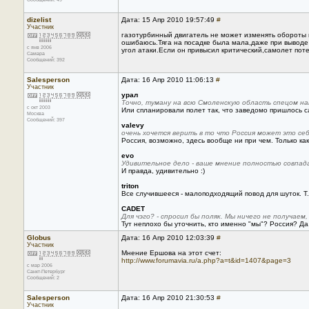
dizelist
Дата: 15 Апр 2010 19:57:49
#
Участник
газотурбинный двигатель не может изменять обороты и 
ошибаюсь.Тяга на посадке была мала,даже при выводе 
с янв 2006
угол атаки.Если он привысил критический,самолет поте
Самара
Сообщений: 392
Salesperson
Дата: 16 Апр 2010 11:06:13
#
Участник
урал
Точно, туману на всю Смоленскую область спецом на
с окт 2003
Или спланировали полет так, что заведомо пришлось с
Москва
Сообщений: 397
valevy
очень хочется верить в то что Россия может это се
Россия, возможно, здесь вообще ни при чем. Только ка
evo
Удивительное дело - ваше мнение полностью совпад
И правда, удивительно :)
triton
Все случившееся - малоподходящий повод для шуток. Т.н.
CADET
Для чэго? - спросил бы поляк. Мы ничего не получаем
Тут неплохо бы уточнить, кто именно "мы"? Россия? Да,
Globus
Дата: 16 Апр 2010 12:03:39
#
Участник
Мнение Ершова на этот счет:
http://www.forumavia.ru/a.php?a=t&id=1407&page=3
с мар 2006
Санкт-Петербург
Сообщений: 2
Salesperson
Дата: 16 Апр 2010 21:30:53
#
Участник