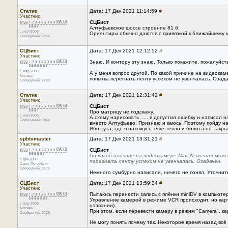
Статик
Дата: 17 Дек 2021 11:14:59
#
Участник
СЦБист
Алтуфьевское шоссе строение 81 б.
с июл 2006
Ориентиры обычно даются с привязкой к ближайшему 
Сообщений: 3844
СЦБист
Дата: 17 Дек 2021 12:12:52
#
Участник
Знаю. И контору эту знаю. Только покажите, пожалуйста
с мар 2006
А у меня вопрос другой. По какой причине на видеокам
Москва
попытка перегнать ленту успехом не увенчалась. Озада
Сообщений: 2228
Статик
Дата: 17 Дек 2021 12:31:42
#
Участник
СЦБист
Про матрицу не подскажу.
с июл 2006
А схему нарисовать ..... я допустил ошибку и написал
Сообщений: 3844
вместо Алтуфьево. Признаю и каюсь. Поэтому пойду на
Ибо тута, где я нахожусь, ещё тепло и болота не закрыл
spbtvmaster
Дата: 17 Дек 2021 13:31:21
#
Участник
СЦБист
По какой причине на видеокамере MiniDV сигнал мож
с дек 2006
перегнать ленту успехом не увенчалась. Озадачен.
Санкт-Петербург
Сообщений: 3176
Немного сумбурно написали, ничего не понял. Уточнит
СЦБист
Дата: 17 Дек 2021 13:59:34
#
Участник
Пытаюсь перенести запись с плёнки miniDV в компьютер
Управление камерой в режиме VCR происходит, но карти
с мар 2006
названии).
Москва
При этом, если перевести камеру в режим "Camera", ка
Сообщений: 2228
Не могу понять почему так. Некоторое время назад всё 