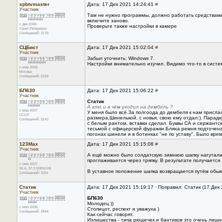
spbtvmaster
Дата: 17 Дек 2021 14:24:41
#
Участник
Там не нужно программы, должно работать средствами 
включите заново.
с дек 2006
Проверьте также настройки в камере
Санкт-Петербург
Сообщений: 3176
СЦБист
Дата: 17 Дек 2021 15:02:04
#
Участник
Забыл уточнить: Windows 7.
Настройки внимательно изучил. Видимо что-то в систем
с мар 2006
Москва
Сообщений: 2228
БП630
Дата: 17 Дек 2021 15:06:22
#
Участник
Статик
А кто и в чём уходил на дембель ?
с мар 2007
У меня было всё.За полгоода до дембеля к нам прислал
CCCP
размера,Шинелькой, с новья, свою ему отдал:). Парадк
Сообщений: 3142
с белым рантом, вставки сделал. Буквы СА и сержантс
тесьмой с офицерской фуражки.Бляха ремня подточена и
погонах шинели и в ботинках "не по уставу". Было время
123Max
Дата: 17 Дек 2021 15:15:08
#
Участник
А ещё можно было солдатскую зимнюю шапку нагуталини
проглаживается через тряпку. В результате получается
с июл 2007
55.6, 37.3 50RS108
В уставное положение шапка возвращается путём обыкн
Сообщений: 1164
Статик
Дата: 17 Дек 2021 15:19:17 · Поправил: Статик (17 Дек
Участник
БП630
Молодец ))
с июл 2006
Стопицот, респект и уважуха )
Сообщений: 3844
Как сейчас говорят.
Излишества - типа рюшечек и бантиков это очень лишн