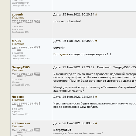
с дек 2006
Санкт-Петербург
Сообщений: 3176
suvenir
Дата: 25 Ноя 2021 16:20:14
#
Участник
Логично. Спасибо!
с июл 2017
Краснодар
Сообщений: 155
dir320
Дата: 25 Ноя 2021 18:35:09
#
Участник
suvenir
с июл 2009
Вот здесь
в конце страницы версия 1.1.
Подмосковье
Сообщений: 1267
Sergey4565
Дата: 25 Ноя 2021 22:23:32 · Поправил: Sergey4565 (2
Участник
У меня когда-то была мысля провести подобный экспе
кнопок от домофонов. Но там стекло довольно толстое,
с сен 2007
огромное. Помню брал источник от детектора дыма и л
Москва
Сообщений: 2485
И ещё дурацкий вопрос: почему в "атомных батарейках
заряженных частиц?
Люскин
Дата: 25 Ноя 2021 22:43:47
#
Участник
Чувствительность будет низковата-пиксели начнут прос
вроде компасов с СПД пойдет.
с янв 2008
Карелия
Сообщений: 251
spbtvmaster
Дата: 26 Ноя 2021 00:03:02
#
Участник
Sergey4565
почему в "атомных батарейках"
с дек 2006