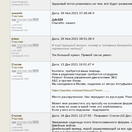
Санкт-Петербург
Здоровый поток улавливать не чем, всё будет развали
Сообщений: 3176
suvenir
Дата: 26 Ноя 2021 07:48:48
#
Участник
Д
dir320
Спасибо, нашел.
с июл 2017
Краснодар
Сообщений: 155
triton
Дата: 26 Ноя 2021 08:51:38
#
Участник
И ещё дурацкий вопрос: почему в "атомных батарейк
заряженных частиц?
с окт 2009
Россия
Ток большой нужен. Прямой так не умеет.
Сообщений: 6716
Статик
Дата: 13 Дек 2021 16:01:47
#
Участник
Коллеги, требуется ваша помощь.
Нам в радиомастерскую требуется сотрудник.
с июл 2006
Ремонт блоков управления двигателями ЭБУ,
Сообщений: 3844
АБС и прочие блоки.
Мы находимся в Москве, недалеко от метро Алтуфьевск
https://yandex.ru/search/touch/?text=.........
Место расскрученное. Нас передают из рук в руки. Рек
Может мне разместить эту просьбу на основном форум
но я пока не знаю в какой теме это опубликовать.
Если у кого есть подсказки - подскажите.
Статик
Дата: 16 Дек 2021 12:27:55 · Поправил: Статик (16 Дек
Участник
Уважаемые сидельцы этого благославенного форума, 
Швейные войска.
с июл 2006
Дембельский прикид, порой зашкаливающий за все зд
Сообщений: 3844
А кто и в чём уходил на дембель ?