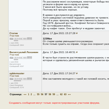
По расскажем моих сослуживцев, некоторые бойщы по
уезжали в форме как в наряд на кухню.
У меня всё было красиво, но по уставу.
Поэтому всё прошло хорошо.
В армии я дослужился до рядового.
Хотя заведовал системой подъёма дивизии по тревоге.
Порой в ужас прихожу, какая ответственность была.
Год 1979, Дальний восток. Конфликт Китая и Северног
Не состоявшаяся война...
Да ну нафиг такое. Они пробегут и кедами закончат.
Статик
Дата: 17 Дек 2021 15:27:28
#
Участник
123Max
От стирки шапка уменьшается в размерах.
с июл 2006
Если только сушить на оправе, тогда она сохранит раз
Сообщений: 3844
Васиссуалий Лоханкин
Дата: 17 Дек 2021 16:48:51
#
Участник
В части был станок по растягиванию шапок-ушанок, с
которые и одевалась увлажнённая шапка и рычагом пр
с ноя 2016
Магнитогорск
Сообщений: 4247
spbtvmaster
Дата: 17 Дек 2021 17:24:27
#
Участник
Или заставляли молодого с такой же головой носить, п
с дек 2006
Санкт-Петербург
Сообщений: 3176
Страница:
««
...
...
»»
1
2
55
56
57
58
59
62
63
Создавать сообщения могут только зарегистрированные участники форума.