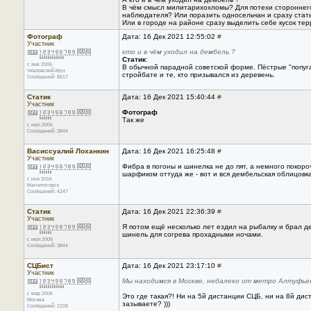
В чём смысл милитарихохломы? Для потехи стороннег
наблюдателя? Или поразить односельчан и сразу стать
Или в городе на районе сразу выделить себе кусок тер
Фотограф
Дата: 16 Дек 2021 12:55:02
#
Участник
кто и в чём уходил на дембель ?
Статик
:
с янв 2006
В обычной парадной советской форме. Пёстрые "попуга
Чкаловский-Круг
стройбате и те, кто призывался из деревень.
Сообщений: 8617
Статик
Дата: 16 Дек 2021 15:40:44
#
Участник
Фотограф
Так же
с июл 2006
Сообщений: 3844
Васиссуалий Лоханкин
Дата: 16 Дек 2021 16:25:48
#
Участник
Фибра в погоны и шинелка не до пят, а немного покоро
шарфиком оттуда же - вот и вся дембельская облицовка
с ноя 2016
Магнитогорск
Сообщений: 4247
Статик
Дата: 16 Дек 2021 22:36:39
#
Участник
Я потом ещё несколько лет ездил на рыбалку и брал 
шинель для согрева прохадными ночами.
с июл 2006
Сообщений: 3844
СЦБист
Дата: 16 Дек 2021 23:17:10
#
Участник
Мы находимся в Москве, недалеко от метро Алтуфьев
с мар 2006
Это где такая?! Ни на 5й дистанции СЦБ, ни на 8й ди
Москва
зазываете? )))
Сообщений: 2228