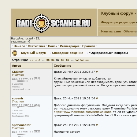
Клубный форум - 
·
Форум про радио здес
·
Наш магазин
·
Объявле
На сайте: гостей - 33,
участников - 0
·
Начало
·
Статистика
·
Поиск
·
Регистрация
·
Правила
·
Клубный Форум
—›
Свободное общение
—›
"Одноразовые" вопросы
Страница:
««
...
...
»»
1
2
55
56
57
58
59
62
63
Автор
Сообщение
СЦБист
Дата: 23 Ноя 2021 23:25:27
#
Участник
К потайному винту часто добавляются
пружинные защёлки или необходимость сдвинуть клавиа
с мар 2006
сдвигом декоративной панели. На днях приехал такой..
Москва
Сообщений: 2228
suvenir
Дата: 25 Ноя 2021 10:51:54
#
Участник
Доброго дня всем форумчанам. Задумал я сделать рег
вот незадача- не могу отыскать прогу Theremino Partic
с июл 2017
https://www.theremino.com/ru/downloads,
то ли ее удалил
Краснодар
программу-Theremino ParticleDetector v1.0 и остался 
Сообщений: 155
spbtvmaster
Дата: 25 Ноя 2021 15:34:59
#
Участник
Напишите автору.