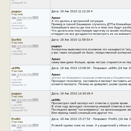
UA
Сообщений: 55
радиус
Дата: 18 Авг 2010 11:12:26
#
Участник
Аркан
А что делать в экстренной ситуации.
с янв 2008
Пример:в горной Башкирии случилось ДТП-в ближайшем
магнитогорск
ближайшего места,где она есть и пока они будут разб
Сообщений: 937
Что делать-или пластиковую карточку со всеми необх
отпадает,не все догадаются посмотреть ее на компьюто
Garfild
Дата: 18 Авг 2010 11:58:54
#
Участник
радиус
Аллергены выясняются в основном что называется "ког
с апр 2008
у вас таких ситуаций не было, лекарственной аллергии
Сообщений: 22
Аркан
скажу вам даже больше, кровь чистую стараются не пе
uk9ffo
Дата: 18 Авг 2010 13:08:00 · Поправил: uk9ffo (18 Авг 
Участник
Аркан
сейчас не доверяют никаким отметкам в документах
с апр 2009
Проходил техосмотр, заставили в паспорт поставить ш
березники
штамп в паспорте. Почему не доверяют, разве группа к
Сообщений: 13
радиус
Дата: 18 Авг 2010 14:30:49
#
Участник
uk9ffo
Просмотрел свой паспорт-нет отметки о группе крови.
с янв 2008
В этом году проходил техосмотр-никакой отметки в па
магнитогорск
Последнее время "наталкиваюсь" на произошедшие ав
Сообщений: 937
Или период такой сложный,или другое что.
Prof61
Дата: 18 Авг 2010 15:27:52 · Поправил: Prof61 (18 Авг 
Участник
Я своей группы тоже не знаю. А у родителей у обоих в 
с ноя 2009