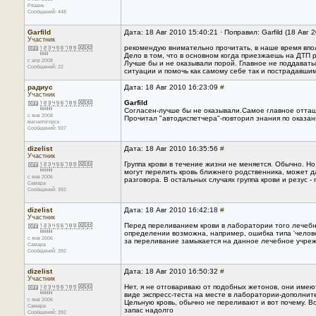
Рязань
Сообщений: 448
Garfild
Дата: 18 Авг 2010 15:40:21 · Поправил: Garfild (18 Авг 
Участник
рекомендую внимательно прочитать, в наше время впо
Дело в том, что в основном когда приезжаешь на ДТП 
с апр 2008
Лучше бы и не оказывали порой. Главное не поддавать
Сообщений: 22
ситуации и помочь как самому себе так и пострадавшим
радиус
Дата: 18 Авг 2010 16:23:09
#
Участник
Garfild
Согласен-лучше бы не оказывали.Самое главное оттащ
с янв 2008
Прочитал "автодиспетчера"-повторил знания по оказан
магнитогорск
Сообщений: 937
dizelist
Дата: 18 Авг 2010 16:35:56
#
Участник
Группа крови в течение жизни не меняется. Обычно. Н
могут перелить кровь ближнего родственника, может даж
с янв 2006
разговора. В остальных случаях группа крови и резус -
Самара
Сообщений: 392
dizelist
Дата: 18 Авг 2010 16:42:18
#
Участник
Перед переливанием крови в лаборатории того лечебно
определении возможна, например, ошибка типа 'челове
с янв 2006
за переливание замыкается на данное лечебное учреж
Самара
Сообщений: 392
dizelist
Дата: 18 Авг 2010 16:50:32
#
Участник
Нет, я не отговариваю от подобных жетонов, они имеют
виде экспресс-теста на месте в лаборатории-дополнит
с янв 2006
Цельную кровь, обычно не переливают и вот почему. В
Самара
запас надолго
Сообщений: 392