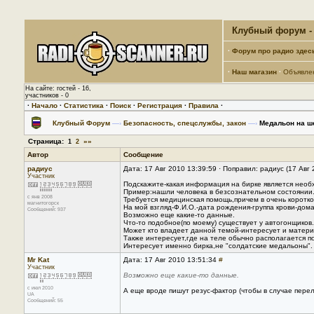
Клубный форум - 
·
Форум про радио здес
·
Наш магазин
·
Объявле
На сайте: гостей - 16,
участников - 0
·
Начало
·
Статистика
·
Поиск
·
Регистрация
·
Правила
·
Клубный Форум
—›
Безопасность, спецслужбы, закон
—›
Медальон на ш
Страница:
»»
1
2
Автор
Сообщение
радиус
Дата: 17 Авг 2010 13:39:59 · Поправил: радиус (17 Авг
Участник
Подскажите-какая информация на бирке является необ
Пример:нашли человека в безсознательном состоянии
с янв 2008
Требуется медицинская помощь,причем в очень коротко
магнитогорск
На мой взгляд-Ф.И.О.-дата рождения-группа крови-дом
Сообщений: 937
Возможно еще какие-то данные.
Что-то подобное(по моему) существует у автогонщиков.
Может кто владеет данной темой-интересует и матери
Также интересует,где на теле обычно располагается по
Интересует именно бирка,не "солдатские медальоны".
Mr Kat
Дата: 17 Авг 2010 13:51:34
#
Участник
Возможно еще какие-то данные.
с июл 2010
А еще вроде пишут резус-фактор (чтобы в случае перел
UA
Сообщений: 55