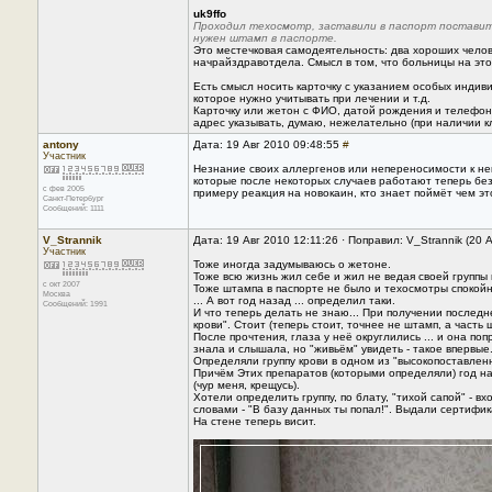
uk9ffo
Проходил техосмотр, заставили в паспорт поставит
нужен штамп в паспорте.
Это местечковая самодеятельность: два хороших челове
начрайздравотдела. Смысл в том, что больницы на эт
Есть смысл носить карточку с указанием особых индив
которое нужно учитывать при лечении и т.д.
Карточку или жетон с ФИО, датой рождения и телефонам
адрес указывать, думаю, нежелательно (при наличии к
antony
Дата: 19 Авг 2010 09:48:55
#
Участник
Незнание своих аллергенов или непереносимости к не
которые после некоторых случаев работают теперь без 
с фев 2005
примеру реакция на новокаин, кто знает поймёт чем это
Санкт-Петербург
Сообщений: 1111
V_Strannik
Дата: 19 Авг 2010 12:11:26 · Поправил: V_Strannik (20 
Участник
Тоже иногда задумываюсь о жетоне.
Тоже всю жизнь жил себе и жил не ведая своей группы 
с окт 2007
Тоже штампа в паспорте не было и техосмотры спокойно
Москва
... А вот год назад ... определил таки.
Сообщений: 1991
И что теперь делать не знаю... При получении последн
крови". Стоит (теперь стоит, точнее не штамп, а часть
После прочтения, глаза у неё округлились ... и она по
знала и слышала, но "живьём" увидеть - такое впервые
Определяли группу крови в одном из "высокопоставлен
Причём Этих препаратов (которыми определяли) год на
(чур меня, крещусь).
Хотели определить группу, по блату, "тихой сапой" - в
словами - "В базу данных ты попал!". Выдали сертифик
На стене теперь висит.