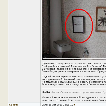
"Рубинами" на сертификате отмечено - чего можно а че
В общем белок, который
А
- не совсем
А
, а "кривой". 
В Википедии так же ничего по существу нет. Написано 
Слава Богу определять научились и то хорошо. Предуп
С одной стороны приятно сознавать себя уникумом (счи
как подумаешь об оборотной стороне медали - волосы 
А о медальоне задумываюсь. Не носить же паспорт ил
Если что (чур меня, опять крещусь), хотя бы внимание о
_____________________________________________
dizelist
Жетон сделан из легкого прочного сплава, 
Жетон в Ракетно-космических войсках сделан из того ж
Если что ... :-( - можно будет узнать, кто не успел "сп
SScout
Дата: 19 Авг 2010 13:29:11
#