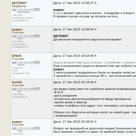
БЕГЕМОТ
Дата: 17 Авг 2010 13:56:27
#
Модератор
радиус
Бирка
вешают два раза в жизни - в роддоме и в морге.
с авг 2004
В первом случае на руку, во втором на ногу.
из ниоткуда в никуда
Сообщений: 251
радиус
Дата: 17 Авг 2010 14:08:54
#
Участник
БЕГЕМОТ
Да-признаю-некорректно выразился-исправил.
с янв 2008
магнитогорск
Сообщений: 937
БП630
Дата: 17 Авг 2010 19:43:50
#
Участник
Бирка вешают два раза в жизни - в роддоме и в морге
Ещё в концлагерях нацисты вешали (там где небыло на
с мар 2007
радиус
CCCP
У автогонщиков традиционно была на правом запястье -
Сообщений: 3142
У армейского спецназа в конце 80-х - металлический ме
Garfild
Дата: 17 Авг 2010 20:18:44
#
Участник
как медик скажу вам что наиболее важная информация 
-Ф.И.О
с апр 2008
-дата рождения
Сообщений: 22
-аллергены (желательно)(имеется ввиду препараты)
-группа крови и фактор
-номер телефона или адрес того человека с которым м
Обычно это браслеты которые носят на левой руке, т
с информацией.
радиус
Дата: 17 Авг 2010 20:18:51
#
Участник
Вопрос не праздный-на дорогах(в нашем Уральском ок
быть поможет в какой-то мере--по крайней мере хочется
с янв 2008