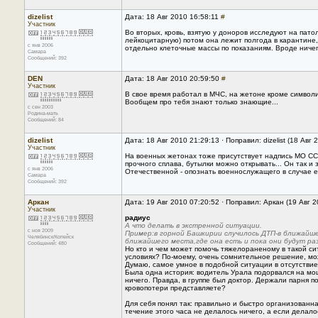
dizelist
Дата: 18 Авг 2010 16:58:11
#
Участник
Во вторых, кровь, взятую у доноров исследуют на пат
лейкоцитарную) потом она лежит полгода в карантине,
с янв 2006
отдельно клеточные массы по показаниям. Вроде ничег
Самара
Сообщений: 392
DEN
Дата: 18 Авг 2010 20:59:50
#
Участник
В свое время работал в МЧС, на жетоне кроме символ
Вообщем про тебя знают только знающие...
с сен 2003
Родина-мать
Сообщений: 84
dizelist
Дата: 18 Авг 2010 21:29:13 · Поправил: dizelist (18 Авг
Участник
На военных жетонах тоже присутствует надпись МО СС
прочного сплава, бутылки можно открывать... Он так и
с янв 2006
Отечественной - опознать военнослужащего в случае ег
Самара
Сообщений: 392
Аркан
Дата: 19 Авг 2010 07:20:52 · Поправил: Аркан (19 Авг 
Участник
радиус
А что делать в экстренной ситуации.
с ноя 2009
Пример:в горной Башкирии случилось ДТП-в ближайш
Челябинск/Копейск
ближайшего места,где она есть и пока они будут р
Сообщений: 480
Но кто и чем может помочь тяжелораненому в такой си
условиях? По-моему, очень сомнительное решение, мож
Думаю, самое умное в подобной ситуации в отсутстви
Была одна история: водитель Урала подорвался на мощ
ничего. Правда, в группе был доктор. Держали парня п
кровопотери представляете?
Для себя понял так: правильно и быстро организованна
течение этого часа не делалось ничего, а если делало