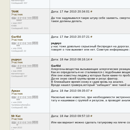
магнитогорск
Сообщений: 937
ТАНК
Дата: 17 Авг 2010 20:34:01
#
Участник
Да тож задумывался такую штуку себе заиметь. смерт
такое должны делать.
с мая 2007
KN88
Сообщений: 2531
Garfild
Дата: 17 Авг 2010 20:37:21
#
Участник
радиус
у нас тоже довольно серьезный беспредел на дорогах
с апр 2008
говорят о том выживет или нет. Советую информацию э
Сообщений: 22
радиус
Дата: 18 Авг 2010 08:16:14
#
Участник
Garfild
Алергены-вещества вызывающие алергические реакции
с янв 2008
Как их определить-я не сталкивался с подобными веща
магнитогорск
Или они известны людям,у которых были какие-то проб
Сообщений: 937
Да-не знаю своей группы крови и резус фактор.
В ближайшее время схожу и сдам кровь на анализ.
Вроде нашел гравера,который "забацает" мне такой ш
Аркан
Дата: 18 Авг 2010 09:35:07
#
Участник
Насколько мне известно, при необходимости экстренно
тату и нашивкам с группой и резусом, а проводят анали
с ноя 2009
Челябинск/Копейск
Сообщений: 480
Mr Kat
Дата: 18 Авг 2010 09:57:10
#
Участник
Или как вариант можно сделать татуировку на плече со
с июл 2010