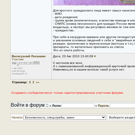
Для простого гражданского лица имеет смысл нанесен
- ФИО
- дата рождения;
- группа крови (исключительно, в качестве помощи в оп
- СНИЛС (номер пенсионного для граждан России явля
владельца, а паспорт мы регулярно меняем по тем или
- гражданство.
При себе в нагрудном кармане или другом легкодост
и указанием основных сведений о себе и "аварийных 
реакции, хронические и перенесенные (желтуха и т.п.)
препараты, то желательно приложить их список.
Это из опыта работы.
Васисуалий Лоханкин
Дата: 23 Авг 2010 13:40:08
#
Участник
С жетоном все ясно.
А с ламинированной информационной карточкой проясн
с авг 2010
Извиняюсь,но в нашем колхозе такой услуги нет.
село Бучалы
Сообщений: 12
Страница:
»»
1
2
Создавать сообщения могут только зарегистрированные участники форума.
Войти в форум ::
» Логин
»
Пароль
Начало