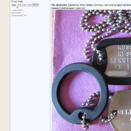
Участник
На форуме Guns.ru эта тема
личных жетонов
достаточн
самостоятельно
здесь
):
с июн 2009
Белгород
Сообщений: 30