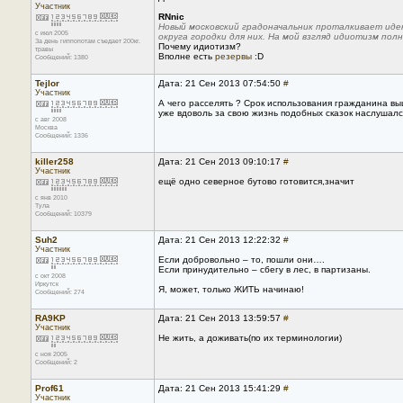
Участник
RNnic
Новый московский градоначальник проталкивает идею
с июл 2005
округа городки для них. На мой взгляд идиотизм пол
За день гиппопотам съедает 200кг.
Почему идиотизм?
травы
Вполне есть
резервы
:D
Сообщений: 1380
Tejlor
Дата: 21 Сен 2013 07:54:50
#
Участник
А чего расселять ? Срок использования гражданина выше
уже вдоволь за свою жизнь подобных сказок наслушался 
с авг 2008
Москва
Сообщений: 1336
killer258
Дата: 21 Сен 2013 09:10:17
#
Участник
ещё одно северное бутово готовится,значит
с янв 2010
Тула
Сообщений: 10379
Suh2
Дата: 21 Сен 2013 12:22:32
#
Участник
Если добровольно – то, пошли они….
Если принудительно – сбегу в лес, в партизаны.
с окт 2008
Иркутск
Я, может, только ЖИТЬ начинаю!
Сообщений: 274
RA9KP
Дата: 21 Сен 2013 13:59:57
#
Участник
Не жить, а доживать(по их терминологии)
с ноя 2005
Сообщений: 2
Prof61
Дата: 21 Сен 2013 15:41:29
#
Участник