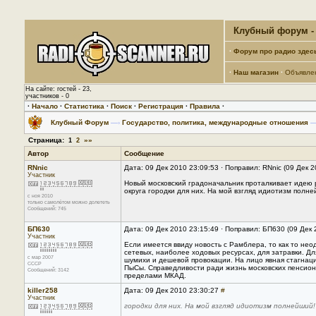
Клубный форум - 
·
Форум про радио здес
·
Наш магазин
·
Объявле
На сайте: гостей - 23,
участников - 0
·
Начало
·
Статистика
·
Поиск
·
Регистрация
·
Правила
·
Клубный Форум
—›
Государство, политика, международные отношения
—
Страница:
»»
1
2
Автор
Сообщение
RNnic
Дата: 09 Дек 2010 23:09:53 · Поправил: RNnic (09 Дек 
Участник
Новый московский градоначальник проталкивает идею 
округа городки для них. На мой взгляд идиотизм полне
с ноя 2010
только самолётом можно долететь
Сообщений: 745
БП630
Дата: 09 Дек 2010 23:15:49 · Поправил: БП630 (09 Дек
Участник
Если имеется ввиду новость с Рамблера, то как то не
сетевых, наиболее ходовых ресурсах, для затравки. Д
с мар 2007
шумихи и дешевой провокации. На лицо явная стагнаци
CCCP
ПыСы. Справедливости ради жизнь московских пенсион
Сообщений: 3142
пределами МКАД.
killer258
Дата: 09 Дек 2010 23:30:27
#
Участник
городки для них. На мой взгляд идиотизм полнейший!