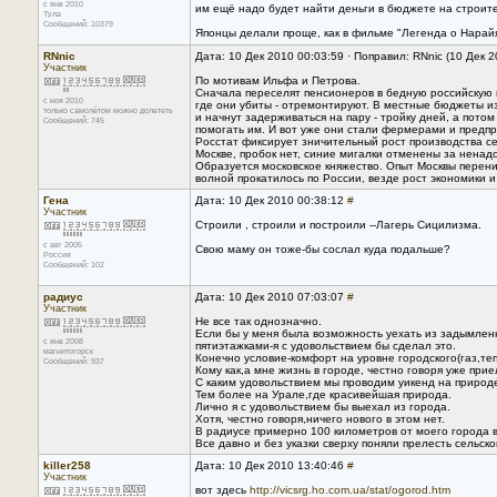
с янв 2010
им ещё надо будет найти деньги в бюджете на строите
Тула
Сообщений: 10379
Японцы делали проще, как в фильме "Легенда о Нарайя
RNnic
Дата: 10 Дек 2010 00:03:59 · Поправил: RNnic (10 Дек 
Участник
По мотивам Ильфа и Петрова.
Сначала переселят пенсионеров в бедную российскую п
с ноя 2010
где они убиты - отремонтируют. В местные бюджеты из 
только самолётом можно долететь
и начнут задерживаться на пару - тройку дней, а пото
Сообщений: 745
помогать им. И вот уже они стали фермерами и предпр
Росстат фиксирует зничительный рост производства с
Москве, пробок нет, синие мигалки отменены за нена
Образуется московское княжество. Опыт Москвы перени
волной прокатилось по России, везде рост экономики 
Гена
Дата: 10 Дек 2010 00:38:12
#
Участник
Строили , строили и построили --Лагерь Сицилизма.
с авг 2005
Свою маму он тоже-бы сослал куда подальше?
Россия
Сообщений: 102
радиус
Дата: 10 Дек 2010 07:03:07
#
Участник
Не все так однозначно.
Если бы у меня была возможность уехать из задымлен
с янв 2008
пятиэтажками-я с удовольствием бы сделал это.
магнитогорск
Конечно условие-комфорт на уровне городского(газ,те
Сообщений: 937
Кому как,а мне жизнь в городе, честно говоря уже прие
С каким удовольствием мы проводим уикенд на природ
Тем более на Урале,где красивейшая природа.
Лично я с удовольствием бы выехал из города.
Хотя, честно говоря,ничего нового в этом нет.
В радиусе примерно 100 километров от моего города 
Все давно и без указки сверху поняли прелесть сельско
killer258
Дата: 10 Дек 2010 13:40:46
#
Участник
вот здесь
http://vicsrg.ho.com.ua/stat/ogorod.htm