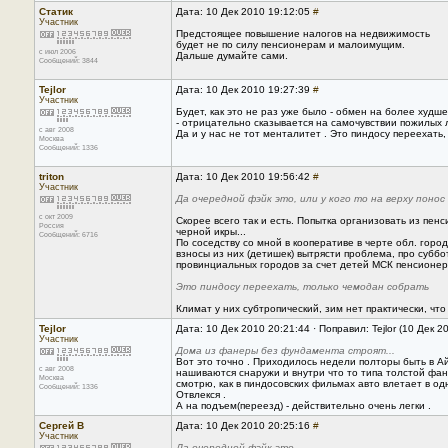
Статик
Дата: 10 Дек 2010 19:12:05
#
Участник
Предстоящее повышение налогов на недвижимость
будет не по силу пенсионерам и малоимущим.
с июл 2006
Дальше думайте сами.
Сообщений: 3844
Tejlor
Дата: 10 Дек 2010 19:27:39
#
Участник
Будет, как это не раз уже было - обмен на более худш
- отрицательно сказывается на самочувствии пожилых л
с авг 2008
Да и у нас не тот менталитет . Это пиндосу переехать,
Москва
Сообщений: 1336
triton
Дата: 10 Дек 2010 19:56:42
#
Участник
Да очередной фэйк это, или у кого то на верху понос
с окт 2009
Скорее всего так и есть. Попытка организовать из пе
Россия
черной икры...
Сообщений: 6716
По соседству со мной в кооперативе в черте обл. горо
взносы из них (детишек) вытрясти проблема, про суббот
провинциальных городов за счет детей МСК пенсионе
Это пиндосу переехать, только чемодан собрать
Климат у них субтропический, зим нет практически, чт
Tejlor
Дата: 10 Дек 2010 20:21:44 · Поправил: Tejlor (10 Дек 2
Участник
Дома из фанеры без фундамента строят...
Вот это точно . Приходилось недели полторы быть в Айо
с авг 2008
нашиваются снаружи и внутри что то типа толстой фане
Москва
смотрю, как в пиндосовских фильмах авто влетает в одну 
Сообщений: 1336
Отвлекся .
А на подъем(переезд) - действительно очень легки .
Сергей В
Дата: 10 Дек 2010 20:25:16
#
Участник
Да очередной фэйк это