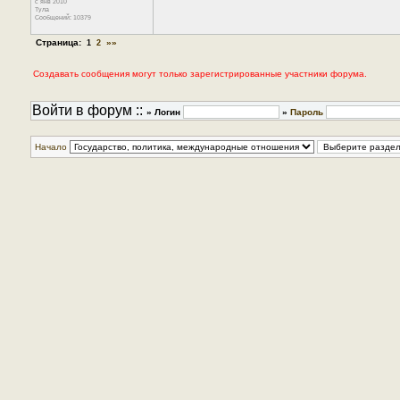
с янв 2010
Тула
Сообщений: 10379
Страница:
»»
1
2
Создавать сообщения могут только зарегистрированные участники форума.
Войти в форум ::
» Логин
»
Пароль
Начало