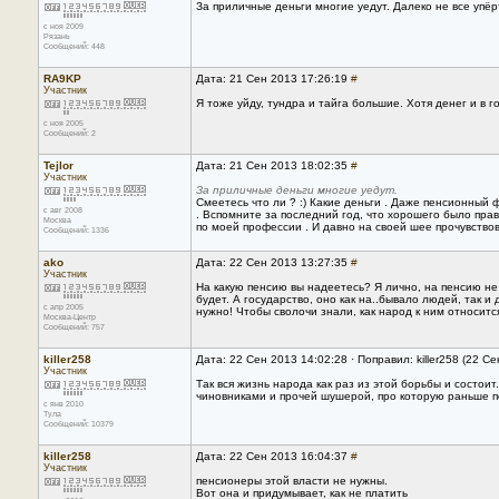
За приличные деньги многие уедут. Далеко не все упёр
с ноя 2009
Рязань
Сообщений: 448
RA9KP
Дата: 21 Сен 2013 17:26:19
#
Участник
Я тоже уйду, тундра и тайга большие. Хотя денег и в го
с ноя 2005
Сообщений: 2
Tejlor
Дата: 21 Сен 2013 18:02:35
#
Участник
За приличные деньги многие уедут.
Смеетесь что ли ? :) Какие деньги . Даже пенсионный
с авг 2008
. Вспомните за последний год, что хорошего было пра
Москва
по моей профессии . И давно на своей шее прочувствов
Сообщений: 1336
ako
Дата: 22 Сен 2013 13:27:35
#
Участник
На какую пенсию вы надеетесь? Я лично, на пенсию не 
будет. А государство, оно как на..бывало людей, так и 
с апр 2005
нужно! Чтобы сволочи знали, как народ к ним относитс
Москва-Центр
Сообщений: 757
killer258
Дата: 22 Сен 2013 14:02:28 · Поправил: killer258 (22 С
Участник
Так вся жизнь народа как раз из этой борьбы и состои
чиновниками и прочей шушерой, про которую раньше пел
с янв 2010
Тула
Сообщений: 10379
killer258
Дата: 22 Сен 2013 16:04:37
#
Участник
пенсионеры этой власти не нужны.
Вот она и придумывает, как не платить