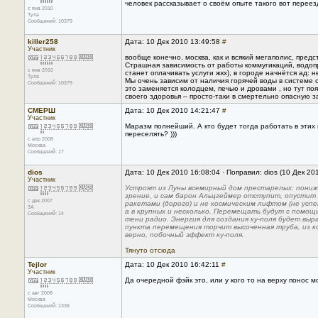
человек рассказывает о своём опыте такого вот переез
с янв 2010
Тула
Сообщений: 10379
killer258
Дата: 10 Дек 2010 13:49:58
#
Участник
вообще конечно, москва, как и всякий мегаполис, пред
Страшная зависимость от работы коммугикаций, водопр
с янв 2010
станет оплачивать услуги жкх), в городе начнётся ад: 
Тула
Мы очень зависим от наличия горячей воды в системе о
Сообщений: 10379
это заменяется колодцем, печью и дровами , но тут по
своего здоровья – просто-таки в смертельно опасную з
СМЕРШ
Дата: 10 Дек 2010 14:21:47
#
Участник
Маразм полнейший. А кто будет тогда работать в этих
переселять? )))
с апр 2008
Москва
Сообщений: 17
dios
Дата: 10 Дек 2010 16:08:04 · Поправил: dios (10 Дек 20
Участник
Устроят из Луны всемирный дом престарелых: пониж
зрение, и сам барон Альцгеймер отступит, опустит 
с дек 2007
ракетами (дорого) и не космическим лифтом (не успе
3A
а в крупных и несколько. Перемещать будут с помощ
Сообщений: 14
тени радио. Энергия для создания ку-поля будет в
пункта перемещения торчит высоченная труба, из ко
верно, побочный эффект ку-поля.
Тянуто отсюда
Tejlor
Дата: 10 Дек 2010 16:42:11
#
Участник
Да очередной фэйк это, или у кого то на верху понос м
с авг 2008
Москва
Сообщений: 1336