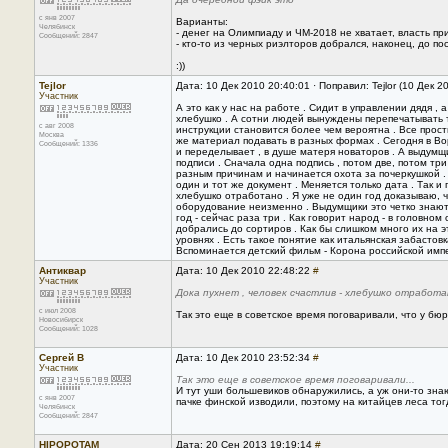
с янв 2007
Варианты:
Челябинск
- денег на Олимпиаду и ЧМ-2018 не хватает, власть п
Сообщений: 2847
- кто-то из черных риэлторов добрался, наконец, до п
:))
Tejlor
Дата: 10 Дек 2010 20:40:01 · Поправил: Tejlor (10 Дек 2
Участник
А это как у нас на работе . Сидит в управлении дядя 
хлебушко . А сотни людей вынуждены перепечатывать 
с авг 2008
инструкции становится более чем вероятна . Все прост
Москва
же материал подавать в разных формах . Сегодня в Вор
Сообщений: 1336
и переделывает , в душе матеря новаторов . А выдумщи
подписи . Сначала одна подпись , потом две, потом три
разным причинам и начинается охота за почеркушкой . 
один и тот же документ . Меняется только дата . Так и
хлебушко отработано . Я уже не один год доказываю, 
оборудование неизменно . Выдумщики это четко знают
год - сейчас раза три . Как говорит народ - в головно
добрались до сортиров . Как бы слишком много их на эта
уровнях . Есть такое понятие как итальянская забастовка
Вспоминается детский фильм - Корона российской импери
Антиквар
Дата: 10 Дек 2010 22:48:22
#
Участник
Дока пухнет , человек счастлив - хлебушко отработа
с июл 2008
Так это еще в советское время поговаривали, что у бюр
Новосибирск
Сообщений: 1028
Сергей В
Дата: 10 Дек 2010 23:52:34
#
Участник
Так это еще в советское время поговаривали...
И тут уши большевиков обнаружились, а уж они-то знаю
с янв 2007
пачке финской изводили, поэтому на китайцев леса тог
Челябинск
Сообщений: 2847
HIPOPOTAM
Дата: 20 Сен 2013 19:19:14
#